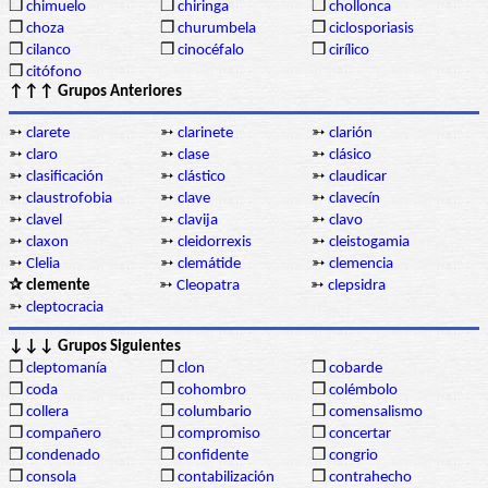
❒
chimuelo
❒
chiringa
❒
chollonca
❒
choza
❒
churumbela
❒
ciclosporiasis
❒
cilanco
❒
cinocéfalo
❒
cirílico
❒
citófono
↑↑↑ Grupos Anteriores
➳
clarete
➳
clarinete
➳
clarión
➳
claro
➳
clase
➳
clásico
➳
clasificación
➳
clástico
➳
claudicar
➳
claustrofobia
➳
clave
➳
clavecín
➳
clavel
➳
clavija
➳
clavo
➳
claxon
➳
cleidorrexis
➳
cleistogamia
➳
Clelia
➳
clemátide
➳
clemencia
✰ clemente
➳
Cleopatra
➳
clepsidra
➳
cleptocracia
↓↓↓ Grupos Siguientes
❒
cleptomanía
❒
clon
❒
cobarde
❒
coda
❒
cohombro
❒
colémbolo
❒
collera
❒
columbario
❒
comensalismo
❒
compañero
❒
compromiso
❒
concertar
❒
condenado
❒
confidente
❒
congrio
❒
consola
❒
contabilización
❒
contrahecho