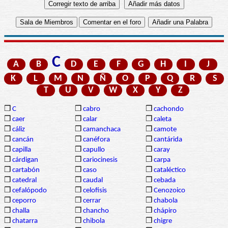
C
A
B
D
E
F
G
H
I
J
K
L
M
N
Ñ
O
P
Q
R
S
T
U
V
W
X
Y
Z
❒
C
❒
cabro
❒
cachondo
❒
caer
❒
calar
❒
caleta
❒
cáliz
❒
camanchaca
❒
camote
❒
cancán
❒
canéfora
❒
cantárida
❒
capilla
❒
capullo
❒
caray
❒
cárdigan
❒
cariocinesis
❒
carpa
❒
cartabón
❒
caso
❒
cataléctico
❒
catedral
❒
caudal
❒
cebada
❒
cefalópodo
❒
celofisis
❒
Cenozoico
❒
ceporro
❒
cerrar
❒
chabola
❒
challa
❒
chancho
❒
chápiro
❒
chatarra
❒
chibola
❒
chigre