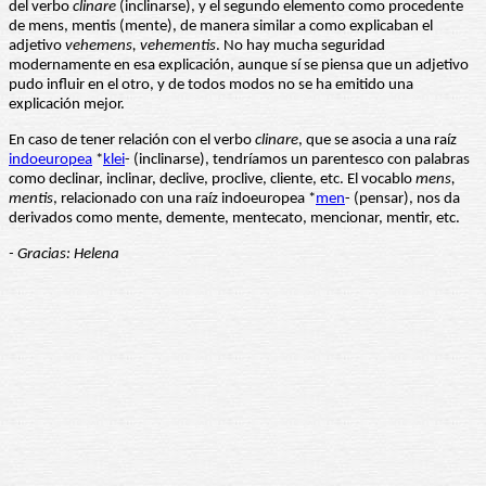
del verbo
clinare
(inclinarse), y el segundo elemento como procedente
de mens, mentis (mente), de manera similar a como explicaban el
adjetivo
vehemens, vehementis
. No hay mucha seguridad
modernamente en esa explicación, aunque sí se piensa que un adjetivo
pudo influir en el otro, y de todos modos no se ha emitido una
explicación mejor.
En caso de tener relación con el verbo
clinare
, que se asocia a una raíz
indoeuropea
*
klei
- (inclinarse), tendríamos un parentesco con palabras
como declinar, inclinar, declive, proclive, cliente, etc. El vocablo
mens,
mentis
, relacionado con una raíz indoeuropea *
men
- (pensar), nos da
derivados como mente, demente, mentecato, mencionar, mentir, etc.
- Gracias: Helena