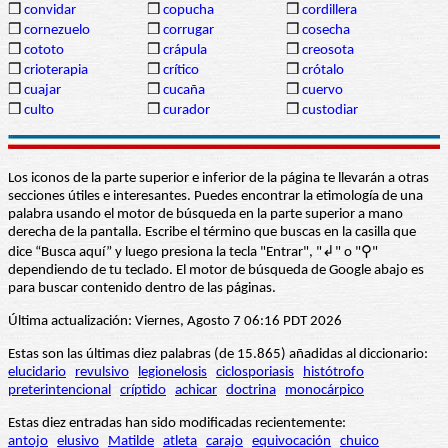
❒
convidar
❒
copucha
❒
cordillera
❒
cornezuelo
❒
corrugar
❒
cosecha
❒
cototo
❒
crápula
❒
creosota
❒
crioterapia
❒
crítico
❒
crótalo
❒
cuajar
❒
cucaña
❒
cuervo
❒
culto
❒
curador
❒
custodiar
Los iconos de la parte superior e inferior de la página te llevarán a otras
secciones útiles e interesantes. Puedes encontrar la etimología de una
palabra usando el motor de búsqueda en la parte superior a mano
derecha de la pantalla. Escribe el término que buscas en la casilla que
dice “Busca aquí” y luego presiona la tecla "Entrar", "↲" o "⚲"
dependiendo de tu teclado. El motor de búsqueda de Google abajo es
para buscar contenido dentro de las páginas.
Última actualización: Viernes, Agosto 7 06:16 PDT 2026
Estas son las últimas diez palabras (de 15.865) añadidas al diccionario:
elucidario
revulsivo
legionelosis
ciclosporiasis
histótrofo
preterintencional
críptido
achicar
doctrina
monocárpico
Estas diez entradas han sido modificadas recientemente:
antojo
elusivo
Matilde
atleta
carajo
equivocación
chuico