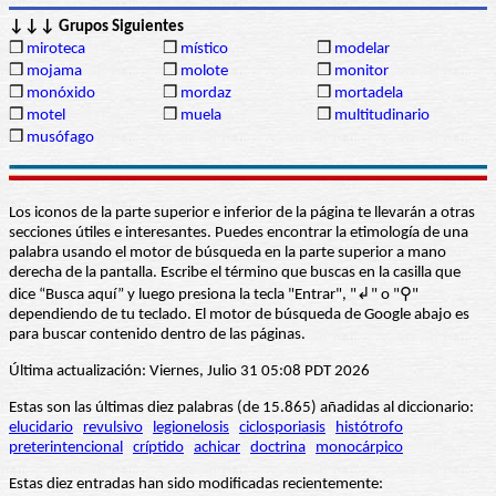
↓↓↓ Grupos Siguientes
❒
miroteca
❒
místico
❒
modelar
❒
mojama
❒
molote
❒
monitor
❒
monóxido
❒
mordaz
❒
mortadela
❒
motel
❒
muela
❒
multitudinario
❒
musófago
Los iconos de la parte superior e inferior de la página te llevarán a otras
secciones útiles e interesantes. Puedes encontrar la etimología de una
palabra usando el motor de búsqueda en la parte superior a mano
derecha de la pantalla. Escribe el término que buscas en la casilla que
dice “Busca aquí” y luego presiona la tecla "Entrar", "↲" o "⚲"
dependiendo de tu teclado. El motor de búsqueda de Google abajo es
para buscar contenido dentro de las páginas.
Última actualización: Viernes, Julio 31 05:08 PDT 2026
Estas son las últimas diez palabras (de 15.865) añadidas al diccionario:
elucidario
revulsivo
legionelosis
ciclosporiasis
histótrofo
preterintencional
críptido
achicar
doctrina
monocárpico
Estas diez entradas han sido modificadas recientemente: