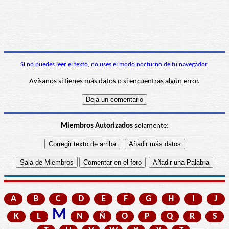
Si no puedes leer el texto, no uses el modo nocturno de tu navegador.
Avísanos si tienes más datos o si encuentras algún error.
Miembros Autorizados
solamente:
A
B
C
D
E
F
G
H
I
J
M
K
L
N
Ñ
O
P
Q
R
S