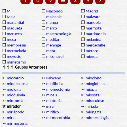
T
U
V
W
X
Y
Z
❒
M
❒
Macondo
❒
Madrid
❒
Maia
❒
maleable
❒
malware
❒
manantial
❒
manga
❒
manopla
❒
maqueta
❒
marco
❒
marmota
❒
marueco
❒
mastozoología
❒
matrimonio
❒
meca
❒
meditar
❒
melanina
❒
membresía
❒
meninge
❒
mercachifle
❒
mermelada
❒
meta
❒
meteco
❒
meyosis
❒
miconazol
❒
mierda
❒
mimetismo
↑↑↑ Grupos Anteriores
➳
miocardio
➳
Mioceno
➳
mioclono
➳
miodesopsia
➳
miofibrilla
➳
mioglobina
➳
miología
➳
miomectomía
➳
miopía
➳
mioquimia
➳
miosis
➳
miosota
➳
miotomía
➳
miotonía
➳
miraculoso
✰ mirador
➳
mirar
➳
miríada
➳
miriápodo
➳
mirífico
➳
miringitis
➳
mirlo
➳
mirmecofobia
➳
mirmecología
➳
mirmestesia