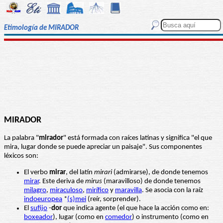
Etimología de MIRADOR
MIRADOR
La palabra "
mirador
" está formada con raíces latinas y significa "el que
mira, lugar donde se puede apreciar un paisaje". Sus componentes
léxicos son:
El verbo
mirar
, del latín
mirari
(admirarse), de donde tenemos
mirar
. Este deriva de
mirus
(maravilloso) de donde tenemos
milagro
,
miraculoso
,
mirífico
y
maravilla
. Se asocia con la raíz
indoeuropea
*
(s)mei
(reír, sorprender).
El
sufijo
-
dor
que indica agente (el que hace la acción como en:
boxeador
), lugar (como en
comedor
) o instrumento (como en