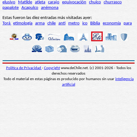
elusivo
Matilde
atleta
carajo
equivocación
chuico
churrasco
papalote
Acapulco
anémona
Estas fueron las diez entradas más visitadas ayer:
Torá
etimología
arma
chile
anti
metro
ico
Biblia
economía
para
Política de Privacidad
-
Copyright
www.deChile.net. (c) 2001-2026 - Todos los
derechos reservados
Todo el material en estas páginas es producido por humanos sin usar
inteligencia
artificial