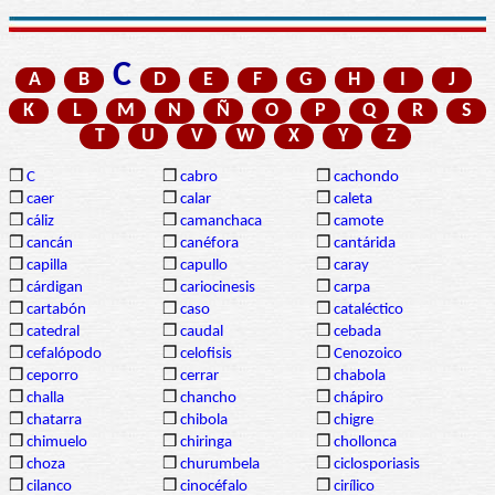
C
A
B
D
E
F
G
H
I
J
K
L
M
N
Ñ
O
P
Q
R
S
T
U
V
W
X
Y
Z
❒
C
❒
cabro
❒
cachondo
❒
caer
❒
calar
❒
caleta
❒
cáliz
❒
camanchaca
❒
camote
❒
cancán
❒
canéfora
❒
cantárida
❒
capilla
❒
capullo
❒
caray
❒
cárdigan
❒
cariocinesis
❒
carpa
❒
cartabón
❒
caso
❒
cataléctico
❒
catedral
❒
caudal
❒
cebada
❒
cefalópodo
❒
celofisis
❒
Cenozoico
❒
ceporro
❒
cerrar
❒
chabola
❒
challa
❒
chancho
❒
chápiro
❒
chatarra
❒
chibola
❒
chigre
❒
chimuelo
❒
chiringa
❒
chollonca
❒
choza
❒
churumbela
❒
ciclosporiasis
❒
cilanco
❒
cinocéfalo
❒
cirílico