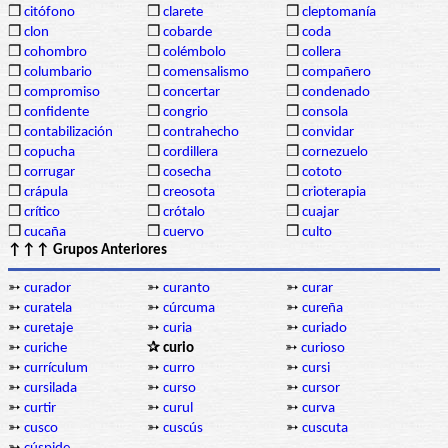
❒
citófono
❒
clarete
❒
cleptomanía
❒
clon
❒
cobarde
❒
coda
❒
cohombro
❒
colémbolo
❒
collera
❒
columbario
❒
comensalismo
❒
compañero
❒
compromiso
❒
concertar
❒
condenado
❒
confidente
❒
congrio
❒
consola
❒
contabilización
❒
contrahecho
❒
convidar
❒
copucha
❒
cordillera
❒
cornezuelo
❒
corrugar
❒
cosecha
❒
cototo
❒
crápula
❒
creosota
❒
crioterapia
❒
crítico
❒
crótalo
❒
cuajar
❒
cucaña
❒
cuervo
❒
culto
↑↑↑ Grupos Anteriores
➳
curador
➳
curanto
➳
curar
➳
curatela
➳
cúrcuma
➳
cureña
➳
curetaje
➳
curia
➳
curiado
➳
curiche
✰ curio
➳
curioso
➳
currículum
➳
curro
➳
cursi
➳
cursilada
➳
curso
➳
cursor
➳
curtir
➳
curul
➳
curva
➳
cusco
➳
cuscús
➳
cuscuta