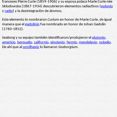
franceses Pierre Curie (1859-1906) y su esposa polaca Marie Curie née
Sklodowska (1867-1934) descubrieron elementos radiactivos (
polonio
y
radio
) y la desintegración de átomos.
Este elemento lo nombraron
Curium
en honor de Marie Curie, de igual
manera que el
gadolinio
fue nombrado en honor de Johan Gadolin
(1760-1852).
Seaborg y su equipo también identificaron/produjeron el
plutonio
,
americio
,
berquelio
,
californio
,
einstenio
,
fermio
,
mendelevio
,
nobelio
.
De ahí que al
unnilhexio
lo llamaron
Seaborgium
.