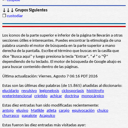
➳
cúspide
↓↓↓ Grupos Siguientes
❒
custodiar
Los iconos de la parte superior e inferior de la página te llevarán a otras
secciones útiles e interesantes. Puedes encontrar la etimología de una
palabra usando el motor de búsqueda en la parte superior a mano
derecha de la pantalla. Escribe el término que buscas en la casilla que
dice “Busca aquí” y luego presiona la tecla "Entrar", "↲" o "⚲"
dependiendo de tu teclado. El motor de búsqueda de Google abajo es
para buscar contenido dentro de las páginas.
Última actualización: Viernes, Agosto 7 06:16 PDT 2026
Estas son las últimas diez palabras (de 15.865) añadidas al diccionario:
elucidario
revulsivo
legionelosis
ciclosporiasis
histótrofo
preterintencional
críptido
achicar
doctrina
monocárpico
Estas diez entradas han sido modificadas recientemente:
antojo
elusivo
Matilde
atleta
carajo
equivocación
chuico
churrasco
papalote
Acapulco
Estas fueron las diez entradas más visitadas ayer: