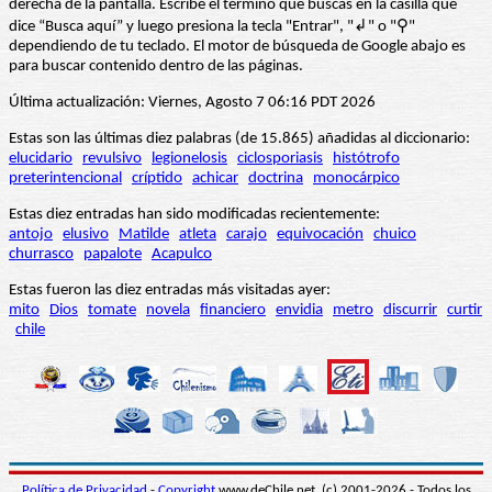
derecha de la pantalla. Escribe el término que buscas en la casilla que
dice “Busca aquí” y luego presiona la tecla "Entrar", "↲" o "⚲"
dependiendo de tu teclado. El motor de búsqueda de Google abajo es
para buscar contenido dentro de las páginas.
Última actualización: Viernes, Agosto 7 06:16 PDT 2026
Estas son las últimas diez palabras (de 15.865) añadidas al diccionario:
elucidario
revulsivo
legionelosis
ciclosporiasis
histótrofo
preterintencional
críptido
achicar
doctrina
monocárpico
Estas diez entradas han sido modificadas recientemente:
antojo
elusivo
Matilde
atleta
carajo
equivocación
chuico
churrasco
papalote
Acapulco
Estas fueron las diez entradas más visitadas ayer:
mito
Dios
tomate
novela
financiero
envidia
metro
discurrir
curtir
chile
Política de Privacidad
-
Copyright
www.deChile.net. (c) 2001-2026 - Todos los