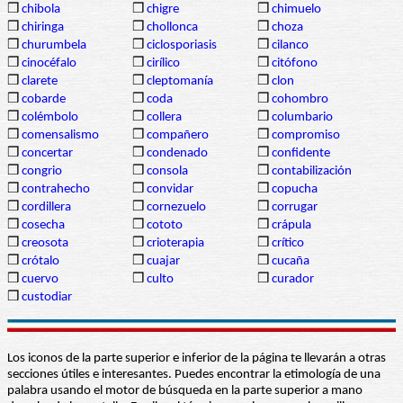
❒
chibola
❒
chigre
❒
chimuelo
❒
chiringa
❒
chollonca
❒
choza
❒
churumbela
❒
ciclosporiasis
❒
cilanco
❒
cinocéfalo
❒
cirílico
❒
citófono
❒
clarete
❒
cleptomanía
❒
clon
❒
cobarde
❒
coda
❒
cohombro
❒
colémbolo
❒
collera
❒
columbario
❒
comensalismo
❒
compañero
❒
compromiso
❒
concertar
❒
condenado
❒
confidente
❒
congrio
❒
consola
❒
contabilización
❒
contrahecho
❒
convidar
❒
copucha
❒
cordillera
❒
cornezuelo
❒
corrugar
❒
cosecha
❒
cototo
❒
crápula
❒
creosota
❒
crioterapia
❒
crítico
❒
crótalo
❒
cuajar
❒
cucaña
❒
cuervo
❒
culto
❒
curador
❒
custodiar
Los iconos de la parte superior e inferior de la página te llevarán a otras
secciones útiles e interesantes. Puedes encontrar la etimología de una
palabra usando el motor de búsqueda en la parte superior a mano