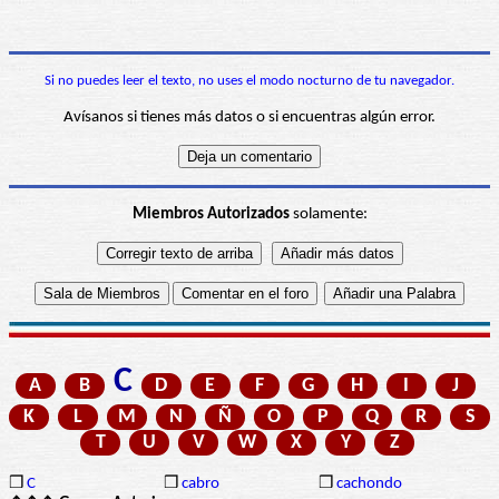
Si no puedes leer el texto, no uses el modo nocturno de tu navegador.
Avísanos si tienes más datos o si encuentras algún error.
Miembros Autorizados
solamente:
C
A
B
D
E
F
G
H
I
J
K
L
M
N
Ñ
O
P
Q
R
S
T
U
V
W
X
Y
Z
❒
C
❒
cabro
❒
cachondo