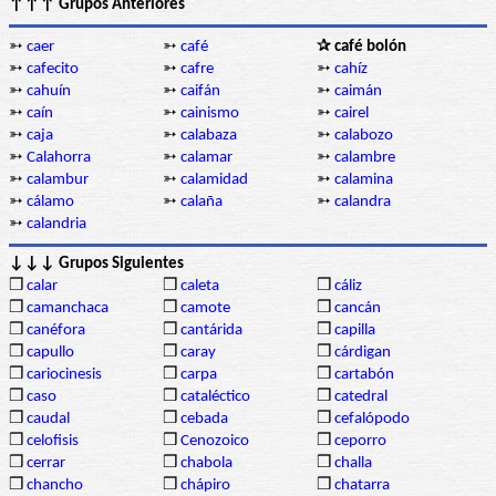
↑↑↑ Grupos Anteriores
➳
caer
➳
café
✰ café bolón
➳
cafecito
➳
cafre
➳
cahíz
➳
cahuín
➳
caifán
➳
caimán
➳
caín
➳
cainismo
➳
cairel
➳
caja
➳
calabaza
➳
calabozo
➳
Calahorra
➳
calamar
➳
calambre
➳
calambur
➳
calamidad
➳
calamina
➳
cálamo
➳
calaña
➳
calandra
➳
calandria
↓↓↓ Grupos Siguientes
❒
calar
❒
caleta
❒
cáliz
❒
camanchaca
❒
camote
❒
cancán
❒
canéfora
❒
cantárida
❒
capilla
❒
capullo
❒
caray
❒
cárdigan
❒
cariocinesis
❒
carpa
❒
cartabón
❒
caso
❒
cataléctico
❒
catedral
❒
caudal
❒
cebada
❒
cefalópodo
❒
celofisis
❒
Cenozoico
❒
ceporro
❒
cerrar
❒
chabola
❒
challa
❒
chancho
❒
chápiro
❒
chatarra