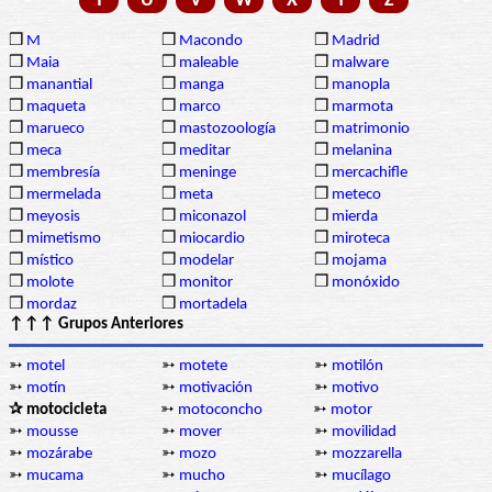
T
U
V
W
X
Y
Z
❒
M
❒
Macondo
❒
Madrid
❒
Maia
❒
maleable
❒
malware
❒
manantial
❒
manga
❒
manopla
❒
maqueta
❒
marco
❒
marmota
❒
marueco
❒
mastozoología
❒
matrimonio
❒
meca
❒
meditar
❒
melanina
❒
membresía
❒
meninge
❒
mercachifle
❒
mermelada
❒
meta
❒
meteco
❒
meyosis
❒
miconazol
❒
mierda
❒
mimetismo
❒
miocardio
❒
miroteca
❒
místico
❒
modelar
❒
mojama
❒
molote
❒
monitor
❒
monóxido
❒
mordaz
❒
mortadela
↑↑↑ Grupos Anteriores
➳
motel
➳
motete
➳
motilón
➳
motín
➳
motivación
➳
motivo
✰ motocicleta
➳
motoconcho
➳
motor
➳
mousse
➳
mover
➳
movilidad
➳
mozárabe
➳
mozo
➳
mozzarella
➳
mucama
➳
mucho
➳
mucílago