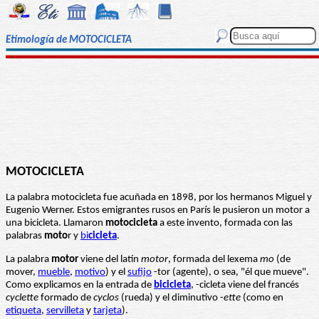
Etimología de MOTOCICLETA
MOTOCICLETA
La palabra motocicleta fue acuñada en 1898, por los hermanos Miguel y
Eugenio Werner. Estos emigrantes rusos en París le pusieron un motor a
una bicicleta. Llamaron
motocicleta
a este invento, formada con las
palabras
moto
r y
bi
cicleta
.
La palabra
motor
viene del latín
motor
, formada del lexema
mo
(de
mover,
mueble
,
motivo
) y el
sufijo
-tor (agente), o sea, "él que mueve".
Como explicamos en la entrada de
bicicleta
, -cicleta viene del francés
cyclette
formado de
cyclos
(rueda) y el diminutivo -
ette
(como en
etiqueta
,
servilleta
y
tarjeta
).