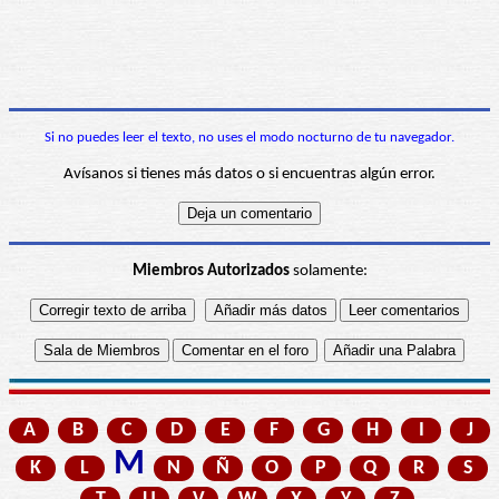
Si no puedes leer el texto, no uses el modo nocturno de tu navegador.
Avísanos si tienes más datos o si encuentras algún error.
Miembros Autorizados
solamente:
A
B
C
D
E
F
G
H
I
J
M
K
L
N
Ñ
O
P
Q
R
S