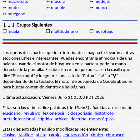
➳
mucronato
➳
múcura
➳
mudéjar
➳
mudo
➳
mueble
➳
mueca
➳
muégano
↓↓↓ Grupos Siguientes
❒
muela
❒
multitudinario
❒
musófago
Los iconos de la parte superior e inferior de la página te llevarán a otras
secciones útiles e interesantes. Puedes encontrar la etimología de una
palabra usando el motor de búsqueda en la parte superior a mano
derecha de la pantalla. Escribe el término que buscas en la casilla que
dice “Busca aquí” y luego presiona la tecla "Entrar", "↲" o "⚲"
dependiendo de tu teclado. El motor de búsqueda de Google abajo es
para buscar contenido dentro de las páginas.
Última actualización: Viernes, Julio 31 05:08 PDT 2026
Estas son las últimas diez palabras (de 15.865) añadidas al diccionario:
elucidario
revulsivo
legionelosis
ciclosporiasis
histótrofo
preterintencional
críptido
achicar
doctrina
monocárpico
Estas diez entradas han sido modificadas recientemente:
elusivo
Matilde
atleta
carajo
equivocación
chuico
churrasco