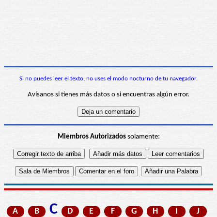
Si no puedes leer el texto, no uses el modo nocturno de tu navegador.
Avísanos si tienes más datos o si encuentras algún error.
Miembros Autorizados
solamente:
C
A
B
D
E
F
G
H
I
J