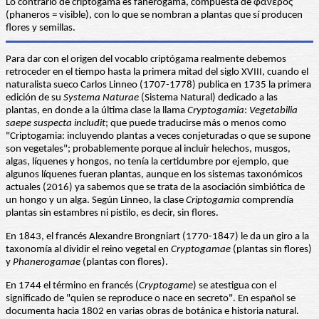
Lo contrario de criptógama es fanerógama, compuesta de φανερός
(phaneros = visible), con lo que se nombran a plantas que sí producen
flores y semillas.
Para dar con el origen del vocablo criptógama realmente debemos
retroceder en el tiempo hasta la primera mitad del siglo XVIII, cuando el
naturalista sueco Carlos Linneo (1707-1778) publica en 1735 la primera
edición de su
Systema Naturae
(Sistema Natural) dedicado a las
plantas, en donde a la última clase la llama
Cryptogamia
:
Vegetabilia
saepe suspecta includit
; que puede traducirse más o menos como
"Criptogamia: incluyendo plantas a veces conjeturadas o que se supone
son vegetales"; probablemente porque al incluir helechos, musgos,
algas, líquenes y hongos, no tenía la certidumbre por ejemplo, que
algunos líquenes fueran plantas, aunque en los sistemas taxonómicos
actuales (2016) ya sabemos que se trata de la asociación simbiótica de
un hongo y un alga. Según Linneo, la clase
Criptogamia
comprendía
plantas sin estambres ni pistilo, es decir, sin flores.
En 1843, el francés Alexandre Brongniart (1770-1847) le da un giro a la
taxonomía al dividir el reino vegetal en
Cryptogamae
(plantas sin flores)
y
Phanerogamae
(plantas con flores).
En 1744 el término en francés (
Cryptogame
) se atestigua con el
significado de "quien se reproduce o nace en secreto". En español se
documenta hacia 1802 en varias obras de botánica e historia natural.