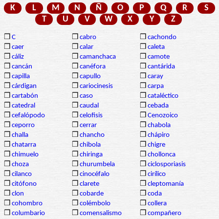
K
L
M
N
Ñ
O
P
Q
R
S
T
U
V
W
X
Y
Z
❒
C
❒
cabro
❒
cachondo
❒
caer
❒
calar
❒
caleta
❒
cáliz
❒
camanchaca
❒
camote
❒
cancán
❒
canéfora
❒
cantárida
❒
capilla
❒
capullo
❒
caray
❒
cárdigan
❒
cariocinesis
❒
carpa
❒
cartabón
❒
caso
❒
cataléctico
❒
catedral
❒
caudal
❒
cebada
❒
cefalópodo
❒
celofisis
❒
Cenozoico
❒
ceporro
❒
cerrar
❒
chabola
❒
challa
❒
chancho
❒
chápiro
❒
chatarra
❒
chibola
❒
chigre
❒
chimuelo
❒
chiringa
❒
chollonca
❒
choza
❒
churumbela
❒
ciclosporiasis
❒
cilanco
❒
cinocéfalo
❒
cirílico
❒
citófono
❒
clarete
❒
cleptomanía
❒
clon
❒
cobarde
❒
coda
❒
cohombro
❒
colémbolo
❒
collera
❒
columbario
❒
comensalismo
❒
compañero