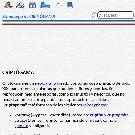
Etimología de CRIPTÓGAMA
CRIPTÓGAMA
Criptógama es un
neologismo
creado por botánicos a principio del siglo
XIX, para referirse a plantas que no tienen flores y semillas. Se
reproducen mediante esporas, como los musgos y helechos, que no
necesitan unirse a otra planta para reproducirse. La palabra
"
criptógama
" está formada de las siguientes
raíces griegas
:
κρυπτός (
kryptos
= escondido), como en:
criptó
n
y
cripto
grafía
.
γαμέω (
gameo
= unirse, tomar marido o mujer), como en
gameto
y poligamia.