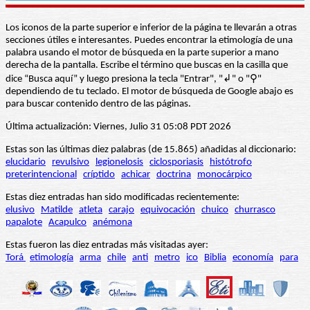
Los iconos de la parte superior e inferior de la página te llevarán a otras
secciones útiles e interesantes. Puedes encontrar la etimología de una
palabra usando el motor de búsqueda en la parte superior a mano
derecha de la pantalla. Escribe el término que buscas en la casilla que
dice “Busca aquí” y luego presiona la tecla "Entrar", "↲" o "⚲"
dependiendo de tu teclado. El motor de búsqueda de Google abajo es
para buscar contenido dentro de las páginas.
Última actualización: Viernes, Julio 31 05:08 PDT 2026
Estas son las últimas diez palabras (de 15.865) añadidas al diccionario:
elucidario
revulsivo
legionelosis
ciclosporiasis
histótrofo
preterintencional
críptido
achicar
doctrina
monocárpico
Estas diez entradas han sido modificadas recientemente:
elusivo
Matilde
atleta
carajo
equivocación
chuico
churrasco
papalote
Acapulco
anémona
Estas fueron las diez entradas más visitadas ayer:
Torá
etimología
arma
chile
anti
metro
ico
Biblia
economía
para