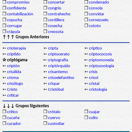
❒
compromiso
❒
concertar
❒
condenado
❒
confidente
❒
congrio
❒
consola
❒
contabilización
❒
contrahecho
❒
convidar
❒
copucha
❒
cordillera
❒
cornezuelo
❒
corrugar
❒
cosecha
❒
cototo
❒
crápula
❒
creosota
↑↑↑ Grupos Anteriores
➳
crioterapia
➳
cripta
➳
críptico
➳
críptido
➳
criptocerato
➳
criptococosis
✰ criptógama
➳
criptografía
➳
criptomoneda
➳
criptón
➳
criptórquido
➳
criptozoología
➳
crisálida
➳
crisantemo
➳
crisis
➳
crisma
➳
crisoelefantino
➳
crisol
➳
crisólogo
➳
crispar
➳
cristal
➳
Cristo
➳
Cristóbal
➳
cristología
➳
criticar
↓↓↓ Grupos Siguientes
❒
crítico
❒
crótalo
❒
cuajar
❒
cucaña
❒
cuervo
❒
culto
❒
curador
❒
custodiar