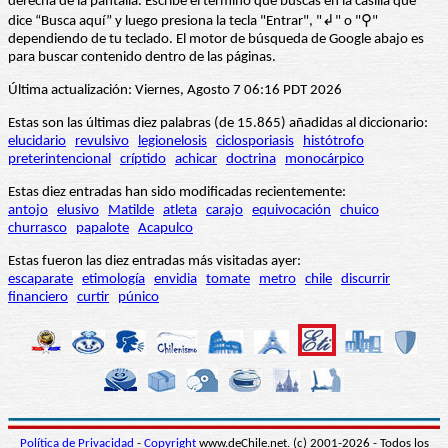
derecha de la pantalla. Escribe el término que buscas en la casilla que
dice “Busca aquí” y luego presiona la tecla "Entrar", "↲" o "⚲"
dependiendo de tu teclado. El motor de búsqueda de Google abajo es
para buscar contenido dentro de las páginas.
Última actualización: Viernes, Agosto 7 06:16 PDT 2026
Estas son las últimas diez palabras (de 15.865) añadidas al diccionario:
elucidario
revulsivo
legionelosis
ciclosporiasis
histótrofo
preterintencional
críptido
achicar
doctrina
monocárpico
Estas diez entradas han sido modificadas recientemente:
antojo
elusivo
Matilde
atleta
carajo
equivocación
chuico
churrasco
papalote
Acapulco
Estas fueron las diez entradas más visitadas ayer:
escaparate
etimología
envidia
tomate
metro
chile
discurrir
financiero
curtir
púnico
Política de Privacidad
-
Copyright
www.deChile.net. (c) 2001-2026 - Todos los