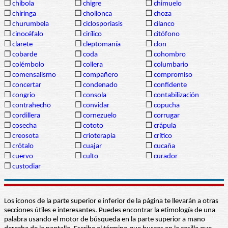
❒
chibola
❒
chigre
❒
chimuelo
❒
chiringa
❒
chollonca
❒
choza
❒
churumbela
❒
ciclosporiasis
❒
cilanco
❒
cinocéfalo
❒
cirílico
❒
citófono
❒
clarete
❒
cleptomanía
❒
clon
❒
cobarde
❒
coda
❒
cohombro
❒
colémbolo
❒
collera
❒
columbario
❒
comensalismo
❒
compañero
❒
compromiso
❒
concertar
❒
condenado
❒
confidente
❒
congrio
❒
consola
❒
contabilización
❒
contrahecho
❒
convidar
❒
copucha
❒
cordillera
❒
cornezuelo
❒
corrugar
❒
cosecha
❒
cototo
❒
crápula
❒
creosota
❒
crioterapia
❒
crítico
❒
crótalo
❒
cuajar
❒
cucaña
❒
cuervo
❒
culto
❒
curador
❒
custodiar
Los iconos de la parte superior e inferior de la página te llevarán a otras
secciones útiles e interesantes. Puedes encontrar la etimología de una
palabra usando el motor de búsqueda en la parte superior a mano