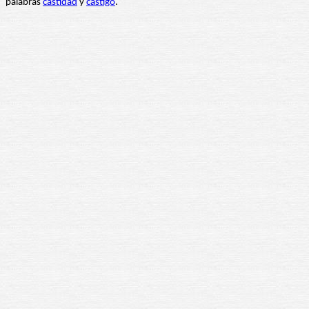
palabras
castidad
y
castigo
.