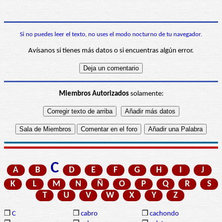
Si no puedes leer el texto, no uses el modo nocturno de tu navegador.
Avísanos si tienes más datos o si encuentras algún error.
Miembros Autorizados
solamente:
C
A
B
D
E
F
G
H
I
J
K
L
M
N
Ñ
O
P
Q
R
S
T
U
V
W
X
Y
Z
❒
C
❒
cabro
❒
cachondo