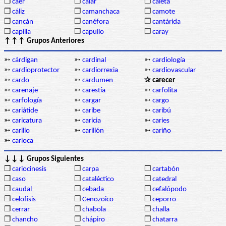
❒
caer
❒
calar
❒
caleta
❒
cáliz
❒
camanchaca
❒
camote
❒
cancán
❒
canéfora
❒
cantárida
❒
capilla
❒
capullo
❒
caray
↑↑↑ Grupos Anteriores
➳
cárdigan
➳
cardinal
➳
cardiología
➳
cardioprotector
➳
cardiorrexia
➳
cardiovascular
➳
cardo
➳
cardumen
✰ carecer
➳
carenaje
➳
carestía
➳
carfolita
➳
carfología
➳
cargar
➳
cargo
➳
cariátide
➳
caribe
➳
caribú
➳
caricatura
➳
caricia
➳
caries
➳
carillo
➳
carillón
➳
cariño
➳
carioca
↓↓↓ Grupos Siguientes
❒
cariocinesis
❒
carpa
❒
cartabón
❒
caso
❒
cataléctico
❒
catedral
❒
caudal
❒
cebada
❒
cefalópodo
❒
celofisis
❒
Cenozoico
❒
ceporro
❒
cerrar
❒
chabola
❒
challa
❒
chancho
❒
chápiro
❒
chatarra