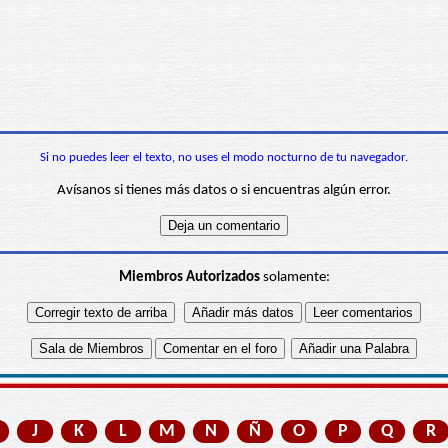
Si no puedes leer el texto, no uses el modo nocturno de tu navegador.
Avísanos si tienes más datos o si encuentras algún error.
Miembros Autorizados
solamente:
J
K
L
M
N
Ñ
O
P
Q
R