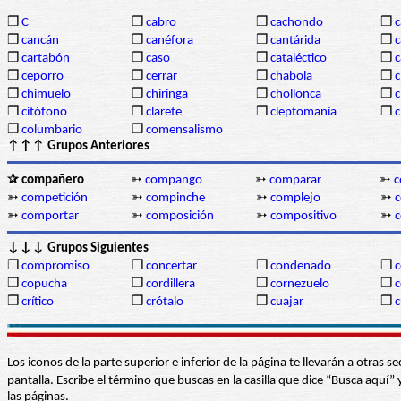
❒
C
❒
cabro
❒
cachondo
❒
c
❒
cancán
❒
canéfora
❒
cantárida
❒
c
❒
cartabón
❒
caso
❒
cataléctico
❒
c
❒
ceporro
❒
cerrar
❒
chabola
❒
c
❒
chimuelo
❒
chiringa
❒
chollonca
❒
c
❒
citófono
❒
clarete
❒
cleptomanía
❒
c
❒
columbario
❒
comensalismo
↑↑↑ Grupos Anteriores
✰ compañero
➳
compango
➳
comparar
➳
c
➳
competición
➳
compinche
➳
complejo
➳
➳
comportar
➳
composición
➳
compositivo
➳
↓↓↓ Grupos Siguientes
❒
compromiso
❒
concertar
❒
condenado
❒
c
❒
copucha
❒
cordillera
❒
cornezuelo
❒
c
❒
crítico
❒
crótalo
❒
cuajar
❒
c
Los iconos de la parte superior e inferior de la página te llevarán a otra
pantalla. Escribe el término que buscas en la casilla que dice “Busca aqu
las páginas.