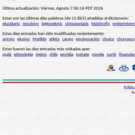
Última actualización: Viernes, Agosto 7 06:16 PDT 2026
Estas son las últimas diez palabras (de 15.865) añadidas al diccionario:
elucidario
revulsivo
legionelosis
ciclosporiasis
histótrofo
preterintenc
Estas diez entradas han sido modificadas recientemente:
antojo
elusivo
Matilde
atleta
carajo
equivocación
chuico
churrasco
Estas fueron las diez entradas más visitadas ayer:
ojalá
etimología
metro
chile
envidia
tomate
novela
curtir
financie
Políti
To