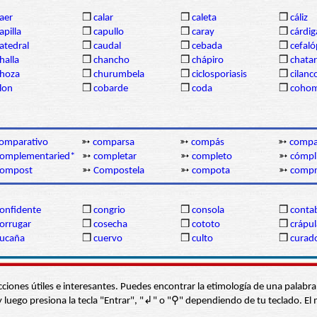
aer
❒
calar
❒
caleta
❒
cáliz
apilla
❒
capullo
❒
caray
❒
cárdi
atedral
❒
caudal
❒
cebada
❒
cefal
halla
❒
chancho
❒
chápiro
❒
chatar
hoza
❒
churumbela
❒
ciclosporiasis
❒
cilanc
lon
❒
cobarde
❒
coda
❒
coho
omparativo
➳
comparsa
➳
compás
➳
compat
complementaried*
➳
completar
➳
completo
➳
cómpl
compost
➳
Compostela
➳
compota
➳
compr
onfidente
❒
congrio
❒
consola
❒
contab
orrugar
❒
cosecha
❒
cototo
❒
crápul
ucaña
❒
cuervo
❒
culto
❒
curad
s secciones útiles e interesantes. Puedes encontrar la etimología de una pal
í” y luego presiona la tecla "Entrar", "↲" o "⚲" dependiendo de tu teclado.