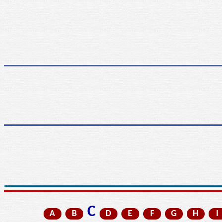
C
A
B
D
E
F
G
H
I