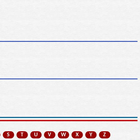
S
T
U
V
W
X
Y
Z