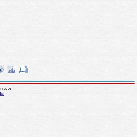
ervados
ial