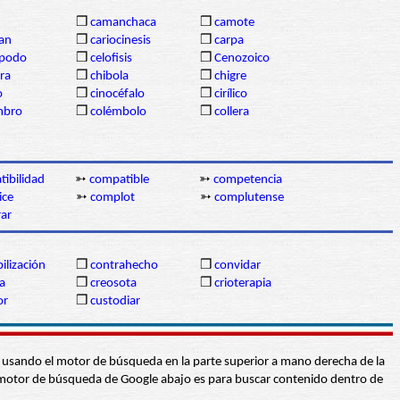
❒
camanchaca
❒
camote
gan
❒
cariocinesis
❒
carpa
ópodo
❒
celofisis
❒
Cenozoico
ra
❒
chibola
❒
chigre
o
❒
cinocéfalo
❒
cirílico
mbro
❒
colémbolo
❒
collera
ibilidad
➳
compatible
➳
competencia
ice
➳
complot
➳
complutense
ar
ilización
❒
contrahecho
❒
convidar
a
❒
creosota
❒
crioterapia
or
❒
custodiar
abra usando el motor de búsqueda en la parte superior a mano derecha de la
 El motor de búsqueda de Google abajo es para buscar contenido dentro de