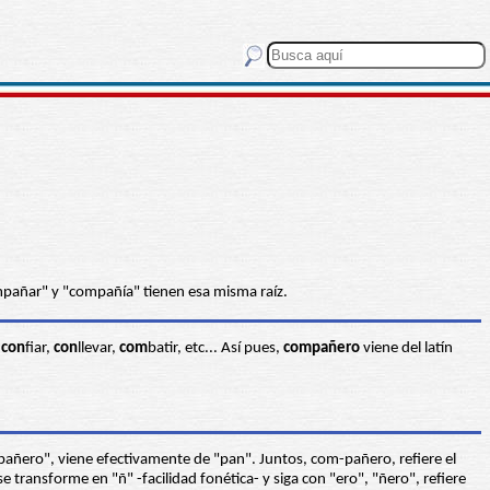
mpañar" y "compañía" tienen esa misma raíz.
o
con
fiar,
con
llevar,
com
batir, etc... Así pues,
compañero
viene del latín
"pañero", viene efectivamente de "pan". Juntos, com-pañero, refiere el
ransforme en "ñ" -facilidad fonética- y siga con "ero", "ñero", refiere