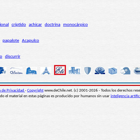
ional
críptido
achicar
doctrina
monocárpico
papalote
Acapulco
ro
discurrir
ca de Privacidad
-
Copyright
www.deChile.net. (c) 2001-2026 - Todos los derechos res
do el material en estas páginas es producido por humanos sin usar
inteligencia artific