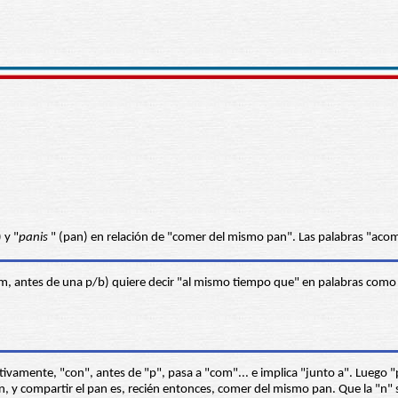
) y "
panis
" (pan) en relación de "comer del mismo pan". Las palabras "aco
m, antes de una p/b) quiere decir "al mismo tiempo que" en palabras com
tivamente, "con", antes de "p", pasa a "com"... e implica "junto a". Luego 
 compartir el pan es, recién entonces, comer del mismo pan. Que la "n" se t