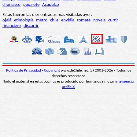
churrasco
papalote
Acapulco
Estas fueron las diez entradas más visitadas ayer:
ojalá
etimología
metro
chile
envidia
tomate
novela
curtir
financiero
discurrir
Política de Privacidad
-
Copyright
www.deChile.net. (c) 2001-2026 - Todos los
derechos reservados
Todo el material en estas páginas es producido por humanos sin usar
inteligencia
artificial