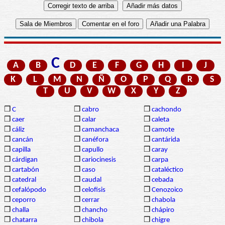
C
A
B
D
E
F
G
H
I
J
K
L
M
N
Ñ
O
P
Q
R
S
T
U
V
W
X
Y
Z
❒
C
❒
cabro
❒
cachondo
❒
caer
❒
calar
❒
caleta
❒
cáliz
❒
camanchaca
❒
camote
❒
cancán
❒
canéfora
❒
cantárida
❒
capilla
❒
capullo
❒
caray
❒
cárdigan
❒
cariocinesis
❒
carpa
❒
cartabón
❒
caso
❒
cataléctico
❒
catedral
❒
caudal
❒
cebada
❒
cefalópodo
❒
celofisis
❒
Cenozoico
❒
ceporro
❒
cerrar
❒
chabola
❒
challa
❒
chancho
❒
chápiro
❒
chatarra
❒
chibola
❒
chigre