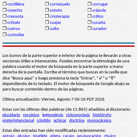
❒
cordillera
❒
cornezuelo
❒
corrugar
❒
cosecha
❒
cototo
❒
crápula
❒
creosota
❒
crioterapia
❒
crítico
❒
crótalo
❒
cuajar
❒
cucaña
❒
cuervo
❒
culto
❒
curador
❒
custodiar
Los iconos de la parte superior e inferior de la página te llevarán a otras
secciones útiles e interesantes. Puedes encontrar la etimología de una
palabra usando el motor de búsqueda en la parte superior a mano
derecha de la pantalla. Escribe el término que buscas en la casilla que
dice “Busca aquí” y luego presiona la tecla "Entrar", "↲" o "⚲"
dependiendo de tu teclado. El motor de búsqueda de Google abajo es
para buscar contenido dentro de las páginas.
Última actualización: Viernes, Agosto 7 06:16 PDT 2026
Estas son las últimas diez palabras (de 15.865) añadidas al diccionario:
elucidario
revulsivo
legionelosis
ciclosporiasis
histótrofo
preterintencional
críptido
achicar
doctrina
monocárpico
Estas diez entradas han sido modificadas recientemente:
antojo
elusivo
Matilde
atleta
carajo
equivocación
chuico