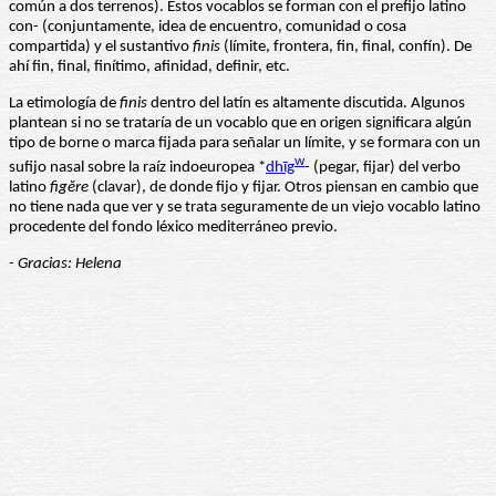
común a dos terrenos). Estos vocablos se forman con el prefijo latino
con- (conjuntamente, idea de encuentro, comunidad o cosa
compartida) y el sustantivo
finis
(límite, frontera, fin, final, confín). De
ahí fin, final, finítimo, afinidad, definir, etc.
La etimología de
finis
dentro del latín es altamente discutida. Algunos
plantean si no se trataría de un vocablo que en origen significara algún
tipo de borne o marca fijada para señalar un límite, y se formara con un
w
sufijo nasal sobre la raíz indoeuropea *
dhīg
- (pegar, fijar) del verbo
latino
figĕre
(clavar), de donde fijo y fijar. Otros piensan en cambio que
no tiene nada que ver y se trata seguramente de un viejo vocablo latino
procedente del fondo léxico mediterráneo previo.
- Gracias: Helena