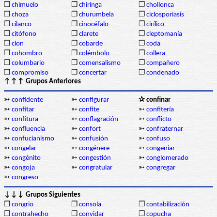
❒
chimuelo
❒
chiringa
❒
chollonca
❒
choza
❒
churumbela
❒
ciclosporiasis
❒
cilanco
❒
cinocéfalo
❒
cirílico
❒
citófono
❒
clarete
❒
cleptomanía
❒
clon
❒
cobarde
❒
coda
❒
cohombro
❒
colémbolo
❒
collera
❒
columbario
❒
comensalismo
❒
compañero
❒
compromiso
❒
concertar
❒
condenado
↑↑↑ Grupos Anteriores
➳
confidente
➳
configurar
✰ confinar
➳
confitar
➳
confite
➳
confitería
➳
confitura
➳
conflagración
➳
conflicto
➳
confluencia
➳
confort
➳
confraternar
➳
confucianismo
➳
confusión
➳
confuso
➳
congelar
➳
congénere
➳
congeniar
➳
congénito
➳
congestión
➳
conglomerado
➳
congoja
➳
congratular
➳
congregar
➳
congreso
↓↓↓ Grupos Siguientes
❒
congrio
❒
consola
❒
contabilización
❒
contrahecho
❒
convidar
❒
copucha