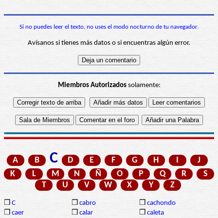
Si no puedes leer el texto, no uses el modo nocturno de tu navegador.
Avísanos si tienes más datos o si encuentras algún error.
Miembros Autorizados
solamente:
C
A
B
D
E
F
G
H
I
J
K
L
M
N
Ñ
O
P
Q
R
S
T
U
V
W
X
Y
Z
❒
C
❒
cabro
❒
cachondo
❒
caer
❒
calar
❒
caleta