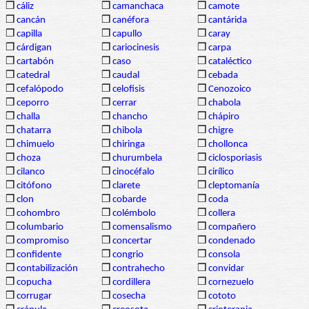
❒
cáliz
❒
camanchaca
❒
camote
❒
cancán
❒
canéfora
❒
cantárida
❒
capilla
❒
capullo
❒
caray
❒
cárdigan
❒
cariocinesis
❒
carpa
❒
cartabón
❒
caso
❒
cataléctico
❒
catedral
❒
caudal
❒
cebada
❒
cefalópodo
❒
celofisis
❒
Cenozoico
❒
ceporro
❒
cerrar
❒
chabola
❒
challa
❒
chancho
❒
chápiro
❒
chatarra
❒
chibola
❒
chigre
❒
chimuelo
❒
chiringa
❒
chollonca
❒
choza
❒
churumbela
❒
ciclosporiasis
❒
cilanco
❒
cinocéfalo
❒
cirílico
❒
citófono
❒
clarete
❒
cleptomanía
❒
clon
❒
cobarde
❒
coda
❒
cohombro
❒
colémbolo
❒
collera
❒
columbario
❒
comensalismo
❒
compañero
❒
compromiso
❒
concertar
❒
condenado
❒
confidente
❒
congrio
❒
consola
❒
contabilización
❒
contrahecho
❒
convidar
❒
copucha
❒
cordillera
❒
cornezuelo
❒
corrugar
❒
cosecha
❒
cototo