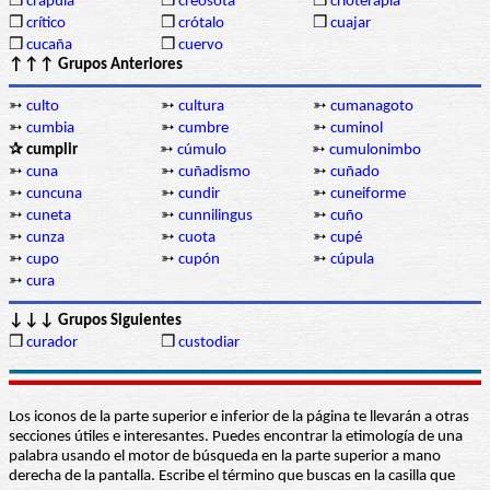
❒
crápula
❒
creosota
❒
crioterapia
❒
crítico
❒
crótalo
❒
cuajar
❒
cucaña
❒
cuervo
↑↑↑ Grupos Anteriores
➳
culto
➳
cultura
➳
cumanagoto
➳
cumbia
➳
cumbre
➳
cuminol
✰ cumplir
➳
cúmulo
➳
cumulonimbo
➳
cuna
➳
cuñadismo
➳
cuñado
➳
cuncuna
➳
cundir
➳
cuneiforme
➳
cuneta
➳
cunnilingus
➳
cuño
➳
cunza
➳
cuota
➳
cupé
➳
cupo
➳
cupón
➳
cúpula
➳
cura
↓↓↓ Grupos Siguientes
❒
curador
❒
custodiar
Los iconos de la parte superior e inferior de la página te llevarán a otras
secciones útiles e interesantes. Puedes encontrar la etimología de una
palabra usando el motor de búsqueda en la parte superior a mano
derecha de la pantalla. Escribe el término que buscas en la casilla que