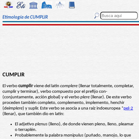
Etimología de CUMPLIR
CUMPLIR
El verbo
cumplir
viene del latín
complere
(llenar totalmente, completar,
cumplir y terminar), verbo compuesto por el prefijo con-
(conjuntamente, acción global) y el verbo
plere
(llenar). De este verbo
proceden también completo, complemento, implemento, henchir
(de
implere
) y suplir. Este verbo se asocia a una raíz indoeuropea *
pel-2
(llenar), que también dio en latín:
El adjetivo
plenus
(lleno), de donde vienen pleno, lleno, pleamar
o terraplén.
Probablemente la palabra
manipulus
(puñado, manojo, lo que