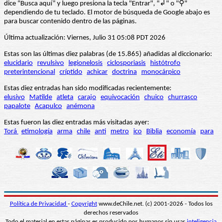
dice “Busca aquí” y luego presiona la tecla "Entrar", "↲" o "⚲"
dependiendo de tu teclado. El motor de búsqueda de Google abajo es
para buscar contenido dentro de las páginas.
Última actualización: Viernes, Julio 31 05:08 PDT 2026
Estas son las últimas diez palabras (de 15.865) añadidas al diccionario:
elucidario
revulsivo
legionelosis
ciclosporiasis
histótrofo
preterintencional
críptido
achicar
doctrina
monocárpico
Estas diez entradas han sido modificadas recientemente:
elusivo
Matilde
atleta
carajo
equivocación
chuico
churrasco
papalote
Acapulco
anémona
Estas fueron las diez entradas más visitadas ayer:
Torá
etimología
arma
chile
anti
metro
ico
Biblia
economía
para
Política de Privacidad
-
Copyright
www.deChile.net. (c) 2001-2026 - Todos los
derechos reservados
Todo el material en estas páginas es producido por humanos sin usar
inteligencia