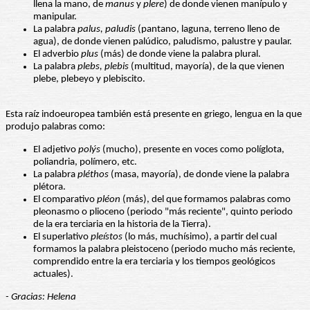
llena la mano, de
manus
y
plere
) de donde vienen manípulo y
manipular.
La palabra
palus, paludis
(pantano, laguna, terreno lleno de
agua), de donde vienen palúdico, paludismo, palustre y paular.
El adverbio
plus
(más) de donde viene la palabra plural.
La palabra
plebs, plebis
(multitud, mayoría), de la que vienen
plebe, plebeyo y plebiscito.
Esta raíz indoeuropea también está presente en griego, lengua en la que
produjo palabras como:
El adjetivo
polýs
(mucho), presente en voces como políglota,
poliandria, polímero, etc.
La palabra
pléthos
(masa, mayoría), de donde viene la palabra
plétora.
El comparativo
pléon
(más), del que formamos palabras como
pleonasmo o plioceno (periodo "más reciente", quinto periodo
de la era terciaria en la historia de la Tierra).
El superlativo
pleístos
(lo más, muchísimo), a partir del cual
formamos la palabra pleistoceno (periodo mucho más reciente,
comprendido entre la era terciaria y los tiempos geológicos
actuales).
- Gracias: Helena