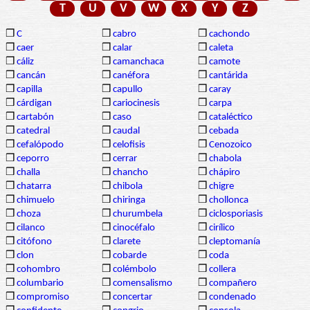
T
U
V
W
X
Y
Z
❒
C
❒
cabro
❒
cachondo
❒
caer
❒
calar
❒
caleta
❒
cáliz
❒
camanchaca
❒
camote
❒
cancán
❒
canéfora
❒
cantárida
❒
capilla
❒
capullo
❒
caray
❒
cárdigan
❒
cariocinesis
❒
carpa
❒
cartabón
❒
caso
❒
cataléctico
❒
catedral
❒
caudal
❒
cebada
❒
cefalópodo
❒
celofisis
❒
Cenozoico
❒
ceporro
❒
cerrar
❒
chabola
❒
challa
❒
chancho
❒
chápiro
❒
chatarra
❒
chibola
❒
chigre
❒
chimuelo
❒
chiringa
❒
chollonca
❒
choza
❒
churumbela
❒
ciclosporiasis
❒
cilanco
❒
cinocéfalo
❒
cirílico
❒
citófono
❒
clarete
❒
cleptomanía
❒
clon
❒
cobarde
❒
coda
❒
cohombro
❒
colémbolo
❒
collera
❒
columbario
❒
comensalismo
❒
compañero
❒
compromiso
❒
concertar
❒
condenado