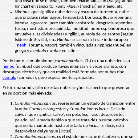
una cosa que se hincha), también relacionada con
çva
(agrandar,
hinchar) en sánscrito; κυειν =
kuein
(hinchar) en griego, etc.
Nimbus
, que significa nube densa y oscura de tormenta, nube
que produce relámpagos, tempestad, borrasca, lluvia repentina
intensa, aguacero; pero también catástrofe, desgracia repentina,
turba, muchedumbre apiñada, multitud, nube esplendorosa que
envuelve a las divinidades (Virgilio), aureola de los santos (según
Isidoro de Sevilla), etc.
Nimbus
se asocia a la raíz indoeuropea
*nebh-
(bruma, vapor), también vinculada a
nephele
(nube) en
griego y a
nebula
e
imber
en latín.
Por lo tanto, cumulonimbo (
cumulonimbus
, Cb) es una nube densa o
nimbo
(
nimbus
) que produce lluvias intensas y a veces granizo, con
descargas eléctricas y que en realidad está formada por nubes tipo
cúmulo
(
c
ŭmŭlus
), pero espesamente agrupadas.
Existe una subdivisión de estas nubes según el aspecto que presentan
en su porción más elevada:
Cumulonimbus calvus
, representan un estado de transición entre
la nube
Cumulus congestus
y
Cumulonimbus incus
. Del latín
calvus
, que significa 'calvo', sin pelo, liso, raso, desprovisto,
pelado; así llamada debido a que se trata de un cumulonimbo
que no ha madurado hasta el estado de
incus
, es decir, está
desprovista del yunque (
incus
).
Cumulonimbus pileus
, es el estado que sigue del anterior, que se