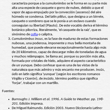
caracteriza porque a la cumulonimbo se le forma en su parte más
alta una especie de casquete o gorro de nubes, debido a que el
vapor de agua empujado por la convección (ascenso) del aire
húmedo se condensa. Del latín
pilĕus
, que designa a un birrete,
casquete o sombrero que se le ponía a un esclavo cuando
conseguían su libertad (Plauto). De este vocablo deriva el término
botánico pilorriza, literalmente, 'el casquete de la raíz', que es
sinónimo de
cofia
o caliptra.
Cumulonimbus incus
, es la fase de madurez de estas formaciones
nubosas, una poderosa, imponente y muy bella montaña de
humedad, que puede elevarse excepcionalmente hasta algo más
de 20 kilómetros, capaz de descargar miles de toneladas de agua
y muchos relámpagos. Se llama así, porque su porción más alta,
formada por cristales de hielo, adquiere el aspecto característico
de un yunque. Debo confesar que es una de las vistas de la
naturaleza que más admiro y más encanto me producen.
Incūs
,
ūdis
en latín significa 'yunque' (según los escritores romanos
Virgilio y Cicerón), de
incūdo
, término poético que significa
'forjar', trabajar con un martillo.
Fuentes:
Burroughs J. William et al. 1996. A Guide to Weather. pp. 198-
201.
Edición impresa.
De Miguel Raimundo. Edición 2003. Nuevo Diccionario Latino-