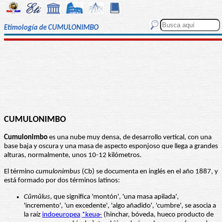
Etimología de CUMULONIMBO
CUMULONIMBO
Cumulonimbo
es una nube muy densa, de desarrollo vertical, con una
base baja y oscura y una masa de aspecto esponjoso que llega a grandes
alturas, normalmente, unos 10-12 kilómetros.
El término
cumulonimbus
(Cb) se documenta en inglés en el año 1887, y
está formado por dos términos latinos:
Cŭmŭlus
, que significa 'montón', 'una masa apilada',
'incremento', 'un excedente', 'algo añadido', 'cumbre', se asocia a
la raíz
indoeuropea
*keuə-
(hinchar, bóveda, hueco producto de