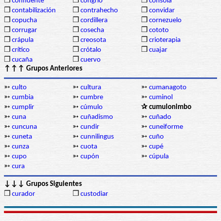
❒
confidente
❒
congrio
❒
consola
❒
contabilización
❒
contrahecho
❒
convidar
❒
copucha
❒
cordillera
❒
cornezuelo
❒
corrugar
❒
cosecha
❒
cototo
❒
crápula
❒
creosota
❒
crioterapia
❒
crítico
❒
crótalo
❒
cuajar
❒
cucaña
❒
cuervo
↑↑↑ Grupos Anteriores
➳
culto
➳
cultura
➳
cumanagoto
➳
cumbia
➳
cumbre
➳
cuminol
➳
cumplir
➳
cúmulo
✰ cumulonimbo
➳
cuna
➳
cuñadismo
➳
cuñado
➳
cuncuna
➳
cundir
➳
cuneiforme
➳
cuneta
➳
cunnilingus
➳
cuño
➳
cunza
➳
cuota
➳
cupé
➳
cupo
➳
cupón
➳
cúpula
➳
cura
↓↓↓ Grupos Siguientes
❒
curador
❒
custodiar