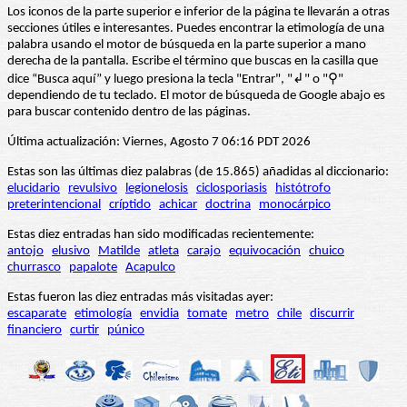
Los iconos de la parte superior e inferior de la página te llevarán a otras
secciones útiles e interesantes. Puedes encontrar la etimología de una
palabra usando el motor de búsqueda en la parte superior a mano
derecha de la pantalla. Escribe el término que buscas en la casilla que
dice “Busca aquí” y luego presiona la tecla "Entrar", "↲" o "⚲"
dependiendo de tu teclado. El motor de búsqueda de Google abajo es
para buscar contenido dentro de las páginas.
Última actualización: Viernes, Agosto 7 06:16 PDT 2026
Estas son las últimas diez palabras (de 15.865) añadidas al diccionario:
elucidario
revulsivo
legionelosis
ciclosporiasis
histótrofo
preterintencional
críptido
achicar
doctrina
monocárpico
Estas diez entradas han sido modificadas recientemente:
antojo
elusivo
Matilde
atleta
carajo
equivocación
chuico
churrasco
papalote
Acapulco
Estas fueron las diez entradas más visitadas ayer:
escaparate
etimología
envidia
tomate
metro
chile
discurrir
financiero
curtir
púnico