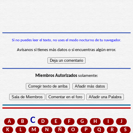
Si no puedes leer el texto, no uses el modo nocturno de tu navegador.
Avísanos si tienes más datos o si encuentras algún error.
Miembros Autorizados
solamente:
C
A
B
D
E
F
G
H
I
J
K
L
M
N
Ñ
O
P
Q
R
S