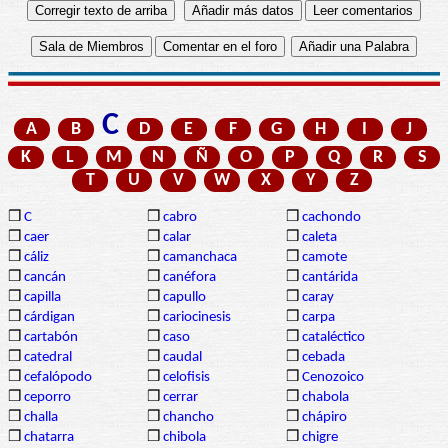
C
A
B
D
E
F
G
H
I
J
K
L
M
N
Ñ
O
P
Q
R
S
T
U
V
W
X
Y
Z
❒
C
❒
cabro
❒
cachondo
❒
caer
❒
calar
❒
caleta
❒
cáliz
❒
camanchaca
❒
camote
❒
cancán
❒
canéfora
❒
cantárida
❒
capilla
❒
capullo
❒
caray
❒
cárdigan
❒
cariocinesis
❒
carpa
❒
cartabón
❒
caso
❒
cataléctico
❒
catedral
❒
caudal
❒
cebada
❒
cefalópodo
❒
celofisis
❒
Cenozoico
❒
ceporro
❒
cerrar
❒
chabola
❒
challa
❒
chancho
❒
chápiro
❒
chatarra
❒
chibola
❒
chigre