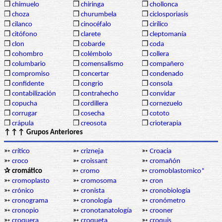
❒
chimuelo
❒
chiringa
❒
chollonca
❒
choza
❒
churumbela
❒
ciclosporiasis
❒
cilanco
❒
cinocéfalo
❒
cirílico
❒
citófono
❒
clarete
❒
cleptomanía
❒
clon
❒
cobarde
❒
coda
❒
cohombro
❒
colémbolo
❒
collera
❒
columbario
❒
comensalismo
❒
compañero
❒
compromiso
❒
concertar
❒
condenado
❒
confidente
❒
congrio
❒
consola
❒
contabilización
❒
contrahecho
❒
convidar
❒
copucha
❒
cordillera
❒
cornezuelo
❒
corrugar
❒
cosecha
❒
cototo
❒
crápula
❒
creosota
❒
crioterapia
↑↑↑ Grupos Anteriores
➳
crítico
➳
crizneja
➳
Croacia
➳
croco
➳
croissant
➳
cromañón
✰ cromático
➳
cromo
➳
cromoblastomico*
➳
cromoplasto
➳
cromosoma
➳
cron
➳
crónico
➳
cronista
➳
cronobiología
➳
cronograma
➳
cronología
➳
cronómetro
➳
cronopio
➳
cronotanatología
➳
crooner
➳
croquera
➳
croqueta
➳
croquis