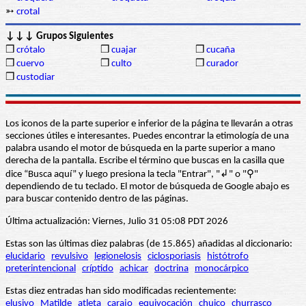
➳
crotal
↓↓↓ Grupos Siguientes
❒
crótalo
❒
cuajar
❒
cucaña
❒
cuervo
❒
culto
❒
curador
❒
custodiar
Los iconos de la parte superior e inferior de la página te llevarán a otras
secciones útiles e interesantes. Puedes encontrar la etimología de una
palabra usando el motor de búsqueda en la parte superior a mano
derecha de la pantalla. Escribe el término que buscas en la casilla que
dice “Busca aquí” y luego presiona la tecla "Entrar", "↲" o "⚲"
dependiendo de tu teclado. El motor de búsqueda de Google abajo es
para buscar contenido dentro de las páginas.
Última actualización: Viernes, Julio 31 05:08 PDT 2026
Estas son las últimas diez palabras (de 15.865) añadidas al diccionario:
elucidario
revulsivo
legionelosis
ciclosporiasis
histótrofo
preterintencional
críptido
achicar
doctrina
monocárpico
Estas diez entradas han sido modificadas recientemente:
elusivo
Matilde
atleta
carajo
equivocación
chuico
churrasco