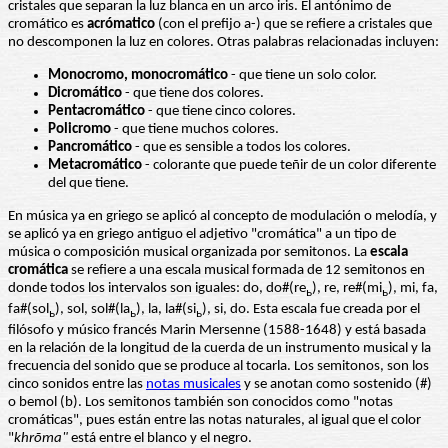
cristales que separan la luz blanca en un arco iris. El antónimo de
cromático es
acrómatico
(con el prefijo a-) que se refiere a cristales que
no descomponen la luz en colores. Otras palabras relacionadas incluyen:
Monocromo, monocromático
- que tiene un solo color.
Dicromático
- que tiene dos colores.
Pentacromático
- que tiene cinco colores.
Policromo
- que tiene muchos colores.
Pancromático
- que es sensible a todos los colores.
Metacromático
- colorante que puede teñir de un color diferente
del que tiene.
En música ya en griego se aplicó al concepto de modulación o melodía, y
se aplicó ya en griego antiguo el adjetivo "cromática" a un tipo de
música o composición musical organizada por semitonos. La
escala
cromática
se refiere a una escala musical formada de 12 semitonos en
donde todos los intervalos son iguales: do, do#(re
), re, re#(mi
), mi, fa,
ь
ь
fa#(sol
), sol, sol#(la
), la, la#(si
), si, do. Esta escala fue creada por el
ь
ь
ь
filósofo y músico francés Marin Mersenne (1588-1648) y está basada
en la relación de la longitud de la cuerda de un instrumento musical y la
frecuencia del sonido que se produce al tocarla. Los semitonos, son los
cinco sonidos entre las
notas musicales
y se anotan como sostenido (#)
o bemol (b). Los semitonos también son conocidos como "notas
cromáticas", pues están entre las notas naturales, al igual que el color
"
khrōma"
está entre el blanco y el negro.