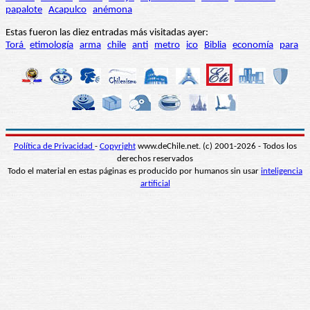
papalote
Acapulco
anémona
Estas fueron las diez entradas más visitadas ayer:
Torá
etimología
arma
chile
anti
metro
ico
Biblia
economía
para
Política de Privacidad
-
Copyright
www.deChile.net. (c) 2001-2026 - Todos los
derechos reservados
Todo el material en estas páginas es producido por humanos sin usar
inteligencia
artificial