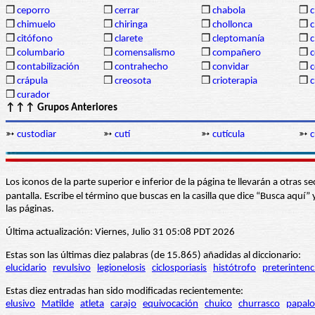
❒
ceporro
❒
cerrar
❒
chabola
❒
c
❒
chimuelo
❒
chiringa
❒
chollonca
❒
c
❒
citófono
❒
clarete
❒
cleptomanía
❒
c
❒
columbario
❒
comensalismo
❒
compañero
❒
❒
contabilización
❒
contrahecho
❒
convidar
❒
❒
crápula
❒
creosota
❒
crioterapia
❒
c
❒
curador
↑↑↑ Grupos Anteriores
➳
custodiar
➳
cutí
➳
cutícula
➳
c
Los iconos de la parte superior e inferior de la página te llevarán a otra
pantalla. Escribe el término que buscas en la casilla que dice “Busca aqu
las páginas.
Última actualización: Viernes, Julio 31 05:08 PDT 2026
Estas son las últimas diez palabras (de 15.865) añadidas al diccionario:
elucidario
revulsivo
legionelosis
ciclosporiasis
histótrofo
preterintenc
Estas diez entradas han sido modificadas recientemente:
elusivo
Matilde
atleta
carajo
equivocación
chuico
churrasco
papalo