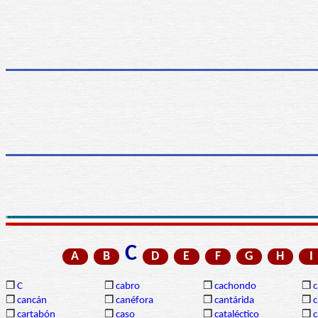
C
A
B
D
E
F
G
H
I
❒
C
❒
cabro
❒
cachondo
❒
c
❒
cancán
❒
canéfora
❒
cantárida
❒
c
❒
cartabón
❒
caso
❒
cataléctico
❒
c