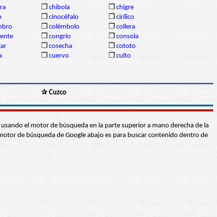
ra
❒
chibola
❒
chigre
o
❒
cinocéfalo
❒
cirílico
mbro
❒
colémbolo
❒
collera
dente
❒
congrio
❒
consola
gar
❒
cosecha
❒
cototo
a
❒
cuervo
❒
culto
✰ Cuzco
abra usando el motor de búsqueda en la parte superior a mano derecha de la
 El motor de búsqueda de Google abajo es para buscar contenido dentro de