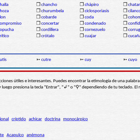
halla
❒
chancho
❒
chápiro
❒
chatar
hoza
❒
churumbela
❒
ciclosporiasis
❒
cilanc
lon
❒
cobarde
❒
coda
❒
coho
compromiso
❒
concertar
❒
condenado
❒
confi
copucha
❒
cordillera
❒
cornezuelo
❒
corru
rítico
❒
crótalo
❒
cuajar
❒
cucañ
utis
➳
cutre
➳
cuy
➳
cuyo
s secciones útiles e interesantes. Puedes encontrar la etimología de una pal
í” y luego presiona la tecla "Entrar", "↲" o "⚲" dependiendo de tu teclado.
ional
críptido
achicar
doctrina
monocárpico
te
Acapulco
anémona