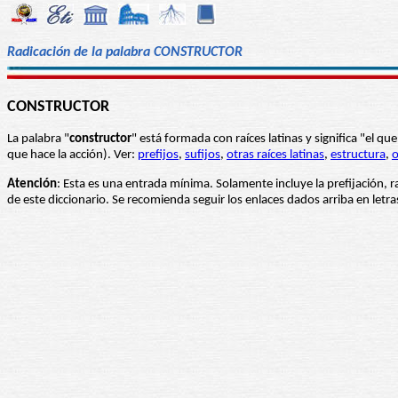
Radicación de la palabra CONSTRUCTOR
CONSTRUCTOR
La palabra "
constructor
" está formada con raíces latinas y significa "el 
que hace la acción). Ver:
prefijos
,
sufijos
,
otras raíces latinas
,
estructura
,
o
Atención
: Esta es una entrada mínima. Solamente incluye la prefijación, r
de este diccionario. Se recomienda seguir los enlaces dados arriba en let