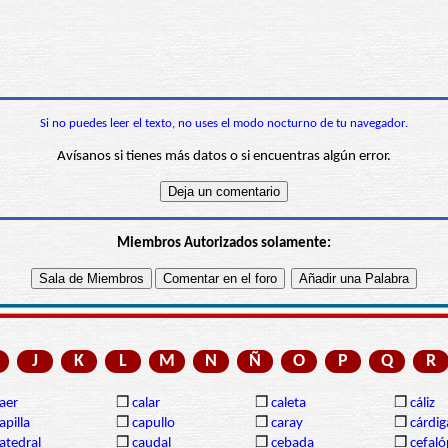
Si no puedes leer el texto, no uses el modo nocturno de tu navegador.
Avísanos si tienes más datos o si encuentras algún error.
Miembros Autorizados solamente:
J
K
L
M
N
Ñ
O
P
Q
R
aer
❒
calar
❒
caleta
❒
cáliz
apilla
❒
capullo
❒
caray
❒
cárdi
atedral
❒
caudal
❒
cebada
❒
cefal