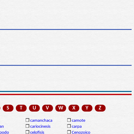
S
T
U
V
W
X
Y
Z
❒
camanchaca
❒
camote
gan
❒
cariocinesis
❒
carpa
ópodo
❒
celofisis
❒
Cenozoico