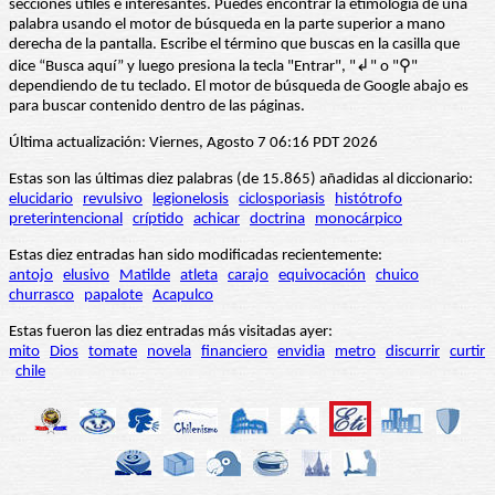
secciones útiles e interesantes. Puedes encontrar la etimología de una
palabra usando el motor de búsqueda en la parte superior a mano
derecha de la pantalla. Escribe el término que buscas en la casilla que
dice “Busca aquí” y luego presiona la tecla "Entrar", "↲" o "⚲"
dependiendo de tu teclado. El motor de búsqueda de Google abajo es
para buscar contenido dentro de las páginas.
Última actualización: Viernes, Agosto 7 06:16 PDT 2026
Estas son las últimas diez palabras (de 15.865) añadidas al diccionario:
elucidario
revulsivo
legionelosis
ciclosporiasis
histótrofo
preterintencional
críptido
achicar
doctrina
monocárpico
Estas diez entradas han sido modificadas recientemente:
antojo
elusivo
Matilde
atleta
carajo
equivocación
chuico
churrasco
papalote
Acapulco
Estas fueron las diez entradas más visitadas ayer:
mito
Dios
tomate
novela
financiero
envidia
metro
discurrir
curtir
chile