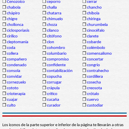
❒
Cenozoico
❒
ceporro
❒
cerrar
❒
chabola
❒
challa
❒
chancho
❒
chápiro
❒
chatarra
❒
chibola
❒
chigre
❒
chimuelo
❒
chiringa
❒
chollonca
❒
choza
❒
churumbela
❒
ciclosporiasis
❒
cilanco
❒
cinocéfalo
❒
cirílico
❒
citófono
❒
clarete
❒
cleptomanía
❒
clon
❒
cobarde
❒
coda
❒
cohombro
❒
colémbolo
❒
collera
❒
columbario
❒
comensalismo
❒
compañero
❒
compromiso
❒
concertar
❒
condenado
❒
confidente
❒
congrio
❒
consola
❒
contabilización
❒
contrahecho
❒
convidar
❒
copucha
❒
cordillera
❒
cornezuelo
❒
corrugar
❒
cosecha
❒
cototo
❒
crápula
❒
creosota
❒
crioterapia
❒
crítico
❒
crótalo
❒
cuajar
❒
cucaña
❒
cuervo
❒
culto
❒
curador
❒
custodiar
Los iconos de la parte superior e inferior de la página te llevarán a otras