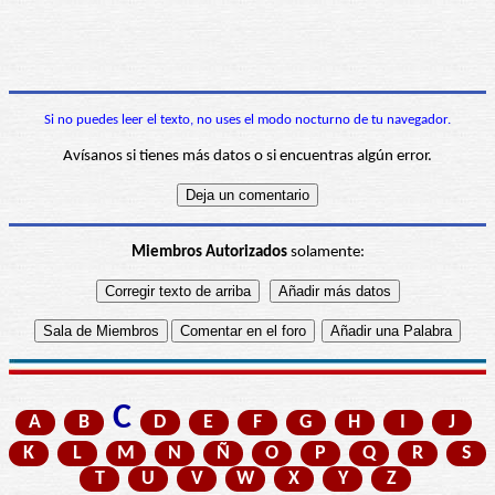
Si no puedes leer el texto, no uses el modo nocturno de tu navegador.
Avísanos si tienes más datos o si encuentras algún error.
Miembros Autorizados
solamente:
C
A
B
D
E
F
G
H
I
J
K
L
M
N
Ñ
O
P
Q
R
S
T
U
V
W
X
Y
Z