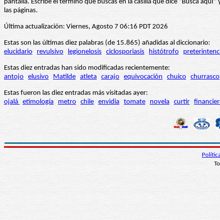
pantalla. Escribe el término que buscas en la casilla que dice “Busca aqu
las páginas.
Última actualización: Viernes, Agosto 7 06:16 PDT 2026
Estas son las últimas diez palabras (de 15.865) añadidas al diccionario:
elucidario
revulsivo
legionelosis
ciclosporiasis
histótrofo
preterintenc
Estas diez entradas han sido modificadas recientemente:
antojo
elusivo
Matilde
atleta
carajo
equivocación
chuico
churrasco
Estas fueron las diez entradas más visitadas ayer:
ojalá
etimología
metro
chile
envidia
tomate
novela
curtir
financie
Políti
To