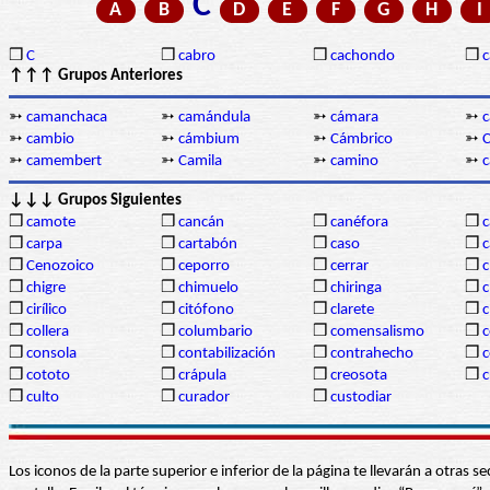
C
A
B
D
E
F
G
H
I
❒
C
❒
cabro
❒
cachondo
❒
c
↑↑↑ Grupos Anteriores
➳
camanchaca
➳
camándula
➳
cámara
➳
➳
cambio
➳
cámbium
➳
Cámbrico
➳
➳
camembert
➳
Camila
➳
camino
➳
↓↓↓ Grupos Siguientes
❒
camote
❒
cancán
❒
canéfora
❒
c
❒
carpa
❒
cartabón
❒
caso
❒
c
❒
Cenozoico
❒
ceporro
❒
cerrar
❒
c
❒
chigre
❒
chimuelo
❒
chiringa
❒
c
❒
cirílico
❒
citófono
❒
clarete
❒
c
❒
collera
❒
columbario
❒
comensalismo
❒
❒
consola
❒
contabilización
❒
contrahecho
❒
c
❒
cototo
❒
crápula
❒
creosota
❒
c
❒
culto
❒
curador
❒
custodiar
Los iconos de la parte superior e inferior de la página te llevarán a otra