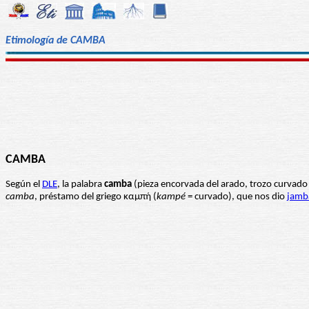
Etimología de CAMBA
CAMBA
Según el
DLE
, la palabra
camba
(pieza encorvada del arado, trozo curvado 
camba
, préstamo del griego καμπή (
kampé
= curvado), que nos dio
jamb