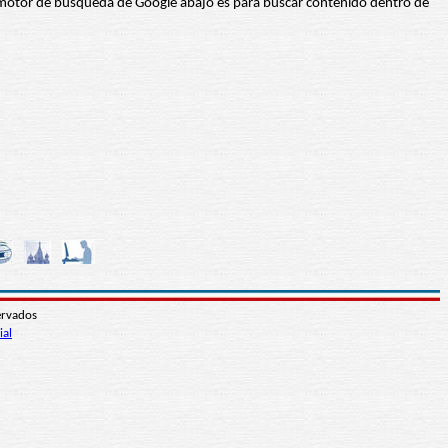
 El motor de búsqueda de Google abajo es para buscar contenido dentro de
ervados
ial