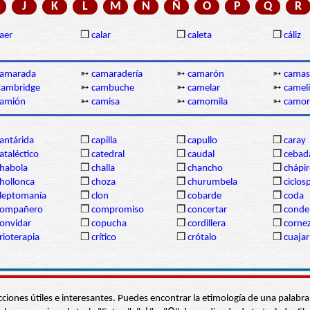
J
K
L
M
N
Ñ
O
P
Q
R
aer
❒
calar
❒
caleta
❒
cáliz
camarada
➳
camaradería
➳
camarón
➳
camas
Cambridge
➳
cambuche
➳
camelar
➳
camel
camión
➳
camisa
➳
camomila
➳
camor
antárida
❒
capilla
❒
capullo
❒
caray
ataléctico
❒
catedral
❒
caudal
❒
cebad
habola
❒
challa
❒
chancho
❒
chápi
hollonca
❒
choza
❒
churumbela
❒
ciclos
leptomanía
❒
clon
❒
cobarde
❒
coda
compañero
❒
compromiso
❒
concertar
❒
conde
onvidar
❒
copucha
❒
cordillera
❒
corne
rioterapia
❒
crítico
❒
crótalo
❒
cuajar
s secciones útiles e interesantes. Puedes encontrar la etimología de una pal