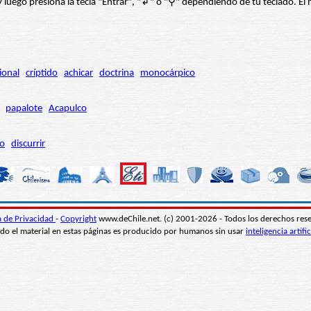
í” y luego presiona la tecla "Entrar", "↲" o "⚲" dependiendo de tu teclado.
ional
críptido
achicar
doctrina
monocárpico
papalote
Acapulco
ro
discurrir
ca de Privacidad
-
Copyright
www.deChile.net. (c) 2001-2026 - Todos los derechos res
do el material en estas páginas es producido por humanos sin usar
inteligencia artific