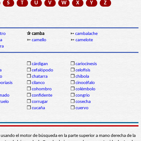
S
T
U
V
W
X
Y
Z
tro
✰ camba
➳
cambalache
ia
➳
camello
➳
camelote
ra
❒
cárdigan
❒
cariocinesis
a
❒
cefalópodo
❒
celofisis
ro
❒
chatarra
❒
chibola
poriasis
❒
cilanco
❒
cinocéfalo
❒
cohombro
❒
colémbolo
nado
❒
confidente
❒
congrio
zuelo
❒
corrugar
❒
cosecha
❒
cucaña
❒
cuervo
abra usando el motor de búsqueda en la parte superior a mano derecha de la