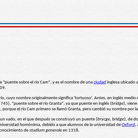
nte "puente sobre el río Cam", y es el nombre de una
ciudad
inglesa ubicado 
209.
 río, cuyo nombre originalmente significa 'tortuoso'. Antes, en inglés medio
45), "puente sobre el río Granta", ya que puente en inglés (
bridge
), viene
, porque el río Cam primero se llamó Granta, pero cambió su nombre por la i
 un vado, en el que después se construyó un puente (
brycge
,
bridge
), de d
la universidad homónima, debido a que alumnos de la universidad de
Oxford
,
econocimiento de
studium generale
en 1318.