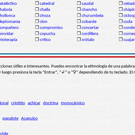
ataléctico
❒
catedral
❒
caudal
❒
cebad
habola
❒
challa
❒
chancho
❒
chápi
hollonca
❒
choza
❒
churumbela
❒
ciclos
leptomanía
❒
clon
❒
cobarde
❒
coda
compañero
❒
compromiso
❒
concertar
❒
conde
onvidar
❒
copucha
❒
cordillera
❒
corne
rioterapia
❒
crítico
❒
crótalo
❒
cuajar
s secciones útiles e interesantes. Puedes encontrar la etimología de una pal
í” y luego presiona la tecla "Entrar", "↲" o "⚲" dependiendo de tu teclado.
ional
críptido
achicar
doctrina
monocárpico
papalote
Acapulco
chile