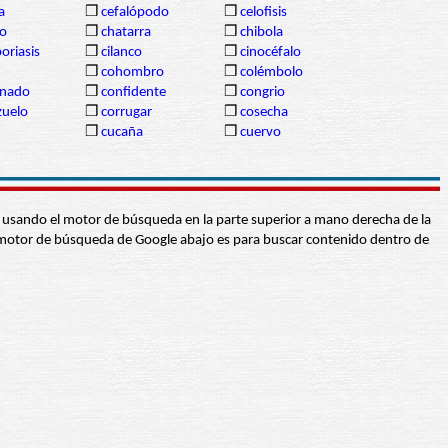
a
❒
cefalópodo
❒
celofisis
ro
❒
chatarra
❒
chibola
poriasis
❒
cilanco
❒
cinocéfalo
❒
cohombro
❒
colémbolo
nado
❒
confidente
❒
congrio
zuelo
❒
corrugar
❒
cosecha
❒
cucaña
❒
cuervo
abra usando el motor de búsqueda en la parte superior a mano derecha de la
 El motor de búsqueda de Google abajo es para buscar contenido dentro de