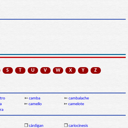
S
T
U
V
W
X
Y
Z
tro
➳
camba
➳
cambalache
a
➳
camello
➳
camelote
ra
❒
cárdigan
❒
cariocinesis