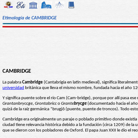
Etimología de CAMBRIDGE
CAMBRIDGE
La palabra
Cambridge
(Cantabrigia en latín medieval), significa literalme
universidad
británica que lleva el mismo nombre, fundada hacia el año 1
Y significa puente sobre el río Cam (Cam-bridge), porque por allí pasa ese
Grantanbryccge
,
Grontabricc
o
Grante
brycge
(documentado hacia el año 7
quizá de la raíz germánica *brugjō (puente, puente de troncos). Todo esto
Cambridge era originalmente un paraje o poblado primitivo donde existía
ciudad tiene relevancia histórica debido a la fundación (circa 1209) de 
que se dieron con los pobladores de Oxford. El papa Juan XXII le dio el r