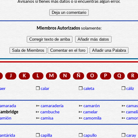
Avísanos si tienes más datos o si encuentras algún error.
Miembros Autorizados
solamente:
J
K
L
M
N
Ñ
O
P
Q
R
aer
❒
calar
❒
caleta
❒
cáliz
camarada
➳
camaradería
➳
camarón
➳
camas
ambridge
➳
cambuche
➳
camelar
➳
cameli
camión
➳
camisa
➳
camomila
➳
camor
antárida
❒
capilla
❒
capullo
❒
caray