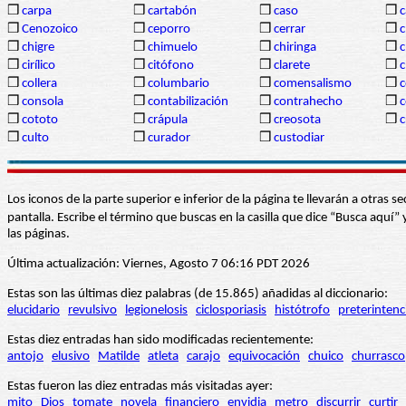
❒
carpa
❒
cartabón
❒
caso
❒
c
❒
Cenozoico
❒
ceporro
❒
cerrar
❒
c
❒
chigre
❒
chimuelo
❒
chiringa
❒
c
❒
cirílico
❒
citófono
❒
clarete
❒
c
❒
collera
❒
columbario
❒
comensalismo
❒
❒
consola
❒
contabilización
❒
contrahecho
❒
c
❒
cototo
❒
crápula
❒
creosota
❒
c
❒
culto
❒
curador
❒
custodiar
Los iconos de la parte superior e inferior de la página te llevarán a otra
pantalla. Escribe el término que buscas en la casilla que dice “Busca aqu
las páginas.
Última actualización: Viernes, Agosto 7 06:16 PDT 2026
Estas son las últimas diez palabras (de 15.865) añadidas al diccionario:
elucidario
revulsivo
legionelosis
ciclosporiasis
histótrofo
preterintenc
Estas diez entradas han sido modificadas recientemente:
antojo
elusivo
Matilde
atleta
carajo
equivocación
chuico
churrasco
Estas fueron las diez entradas más visitadas ayer:
mito
Dios
tomate
novela
financiero
envidia
metro
discurrir
curtir