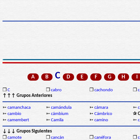
C
A
B
D
E
F
G
H
I
❒
C
❒
cabro
❒
cachondo
❒
c
↑↑↑ Grupos Anteriores
➳
camanchaca
➳
camándula
➳
cámara
➳
➳
cambio
➳
cámbium
➳
Cámbrico
✰ C
➳
camembert
➳
Camila
➳
camino
➳
↓↓↓ Grupos Siguientes
❒
camote
❒
cancán
❒
canéfora
❒
c