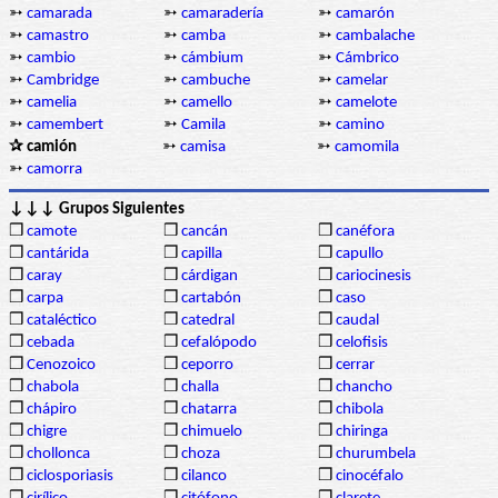
➳
camarada
➳
camaradería
➳
camarón
➳
camastro
➳
camba
➳
cambalache
➳
cambio
➳
cámbium
➳
Cámbrico
➳
Cambridge
➳
cambuche
➳
camelar
➳
camelia
➳
camello
➳
camelote
➳
camembert
➳
Camila
➳
camino
✰ camión
➳
camisa
➳
camomila
➳
camorra
↓↓↓ Grupos Siguientes
❒
camote
❒
cancán
❒
canéfora
❒
cantárida
❒
capilla
❒
capullo
❒
caray
❒
cárdigan
❒
cariocinesis
❒
carpa
❒
cartabón
❒
caso
❒
cataléctico
❒
catedral
❒
caudal
❒
cebada
❒
cefalópodo
❒
celofisis
❒
Cenozoico
❒
ceporro
❒
cerrar
❒
chabola
❒
challa
❒
chancho
❒
chápiro
❒
chatarra
❒
chibola
❒
chigre
❒
chimuelo
❒
chiringa
❒
chollonca
❒
choza
❒
churumbela
❒
ciclosporiasis
❒
cilanco
❒
cinocéfalo