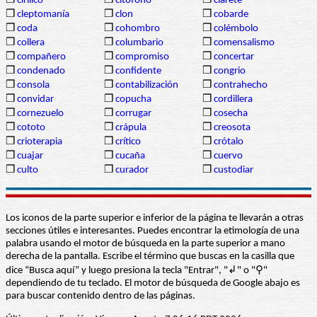
❒
cirílico
❒
citófono
❒
clarete
❒
cleptomanía
❒
clon
❒
cobarde
❒
coda
❒
cohombro
❒
colémbolo
❒
collera
❒
columbario
❒
comensalismo
❒
compañero
❒
compromiso
❒
concertar
❒
condenado
❒
confidente
❒
congrio
❒
consola
❒
contabilización
❒
contrahecho
❒
convidar
❒
copucha
❒
cordillera
❒
cornezuelo
❒
corrugar
❒
cosecha
❒
cototo
❒
crápula
❒
creosota
❒
crioterapia
❒
crítico
❒
crótalo
❒
cuajar
❒
cucaña
❒
cuervo
❒
culto
❒
curador
❒
custodiar
Los iconos de la parte superior e inferior de la página te llevarán a otras
secciones útiles e interesantes. Puedes encontrar la etimología de una
palabra usando el motor de búsqueda en la parte superior a mano
derecha de la pantalla. Escribe el término que buscas en la casilla que
dice “Busca aquí” y luego presiona la tecla "Entrar", "↲" o "⚲"
dependiendo de tu teclado. El motor de búsqueda de Google abajo es
para buscar contenido dentro de las páginas.