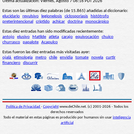
Última actualización: Viernes, Agosto 7 06:16 PDT 2026
Estas son las últimas diez palabras (de 15.865) añadidas al diccionario:
elucidario
revulsivo
legionelosis
ciclosporiasis
histótrofo
preterintencional
críptido
achicar
doctrina
monocárpico
Estas diez entradas han sido modificadas recientemente:
antojo
elusivo
Matilde
atleta
carajo
equivocación
chuico
churrasco
papalote
Acapulco
Estas fueron las diez entradas más visitadas ayer:
ojalá
etimología
metro
chile
envidia
tomate
novela
curtir
financiero
discurrir
Política de Privacidad
-
Copyright
www.deChile.net. (c) 2001-2026 - Todos los
derechos reservados
Todo el material en estas páginas es producido por humanos sin usar
inteligencia
artificial