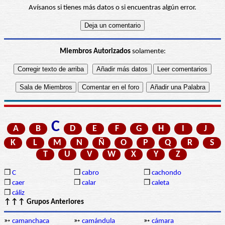
Avísanos si tienes más datos o si encuentras algún error.
Miembros Autorizados
solamente:
C
A
B
D
E
F
G
H
I
J
K
L
M
N
Ñ
O
P
Q
R
S
T
U
V
W
X
Y
Z
❒
C
❒
cabro
❒
cachondo
❒
caer
❒
calar
❒
caleta
❒
cáliz
↑↑↑ Grupos Anteriores
➳
camanchaca
➳
camándula
➳
cámara