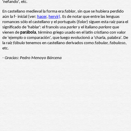
'nefando', etc.
En castellano medieval la forma era
fablar
, sin que se hubiera perdido
aún la f- inicial (ver:
hacer
,
hervir)
. Es de notar que entre las lenguas
romances sólo el castellano y el portugués (
falar
) siguen esta raíz para el
significado de 'hablar': el francés usa
parler
y el italiano
parlare
que
vienen de
parábola
, término griego usado en el latín cristiano con valor
de 'ejemplo o comparación', que luego evolucionó a 'charla, palabra'. De
la raíz
fábula
tenemos en castellano derivados como
fabular, fabuloso
,
etc.
- Gracias: Pedro Menoyo Bárcena