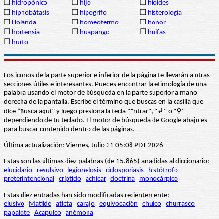
❒
hidropónico
❒
hijo
❒
hioides
❒
hipnobátasis
❒
hipogrifo
❒
histerología
❒
Holanda
❒
homeotermo
❒
honor
❒
hortensia
❒
huapango
❒
huifas
❒
hurto
Los iconos de la parte superior e inferior de la página te llevarán a otras
secciones útiles e interesantes. Puedes encontrar la etimología de una
palabra usando el motor de búsqueda en la parte superior a mano
derecha de la pantalla. Escribe el término que buscas en la casilla que
dice “Busca aquí” y luego presiona la tecla "Entrar", "↲" o "⚲"
dependiendo de tu teclado. El motor de búsqueda de Google abajo es
para buscar contenido dentro de las páginas.
Última actualización: Viernes, Julio 31 05:08 PDT 2026
Estas son las últimas diez palabras (de 15.865) añadidas al diccionario:
elucidario
revulsivo
legionelosis
ciclosporiasis
histótrofo
preterintencional
críptido
achicar
doctrina
monocárpico
Estas diez entradas han sido modificadas recientemente:
elusivo
Matilde
atleta
carajo
equivocación
chuico
churrasco
papalote
Acapulco
anémona