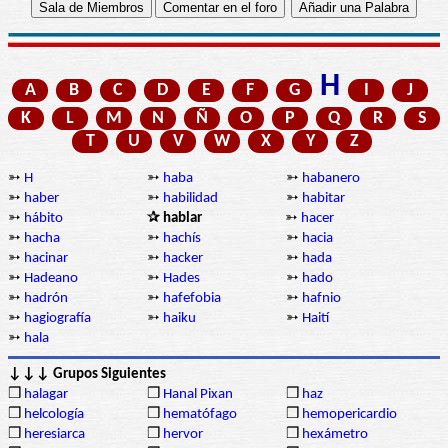
H
A
B
C
D
E
F
G
I
J
K
L
M
N
Ñ
O
P
Q
R
S
T
U
V
W
X
Y
Z
➳
H
➳
haba
➳
habanero
➳
haber
➳
habilidad
➳
habitar
➳
hábito
✰ hablar
➳
hacer
➳
hacha
➳
hachís
➳
hacia
➳
hacinar
➳
hacker
➳
hada
➳
Hadeano
➳
Hades
➳
hado
➳
hadrón
➳
hafefobia
➳
hafnio
➳
hagiografía
➳
haiku
➳
Haití
➳
hala
↓↓↓ Grupos Siguientes
❒
halagar
❒
Hanal Pixan
❒
haz
❒
helcología
❒
hematófago
❒
hemopericardio
❒
heresiarca
❒
hervor
❒
hexámetro