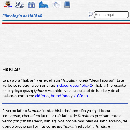
Etimología de HABLAR
HABLAR
La palabra "hablar" viene del latín "
fabulari"
o sea "decir fábulas". Este
verbo se relaciona con una raíz
indoeuropea
*
bha-2
- (hablar), presente
en el griego φωνή (
phoné
= sonido, voz, capacidad de habla) y de ahí
palabras como en:
alófono
,
homófono
y
xilófono
.
El verbo latino
fabulor
'contar historias' también ya significaba
'conversar, charlar' en latín. La raíz latina de
fábula
es precisamente el
verbo
for, fatum
(decir, hablar), voz propia más bien del latín arcaico, de
donde provienen formas como
ineffábilis
'inefable',
infandum