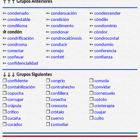
↑↑↑ Grupos Anteriores
➳
condenado
➳
condensación
➳
condescender
➳
condestable
➳
condición
➳
cóndilo
➳
condiloma
➳
condimento
➳
condominio
✰ condón
➳
condonar
➳
cóndor
➳
condrificación
➳
condrocalcinosis
➳
condrocostal
➳
condroma
➳
conducir
➳
condumio
➳
conectar
➳
conejo
➳
conferencia
➳
confesar
➳
confeti
➳
confianza
➳
confidencialidad
↓↓↓ Grupos Siguientes
❒
confidente
❒
congrio
❒
consola
❒
contabilización
❒
contrahecho
❒
convidar
❒
copucha
❒
cordillera
❒
cornezuelo
❒
corrugar
❒
cosecha
❒
cototo
❒
crápula
❒
creosota
❒
crioterapia
❒
crítico
❒
crótalo
❒
cuajar
❒
cucaña
❒
cuervo
❒
culto
❒
curador
❒
custodiar