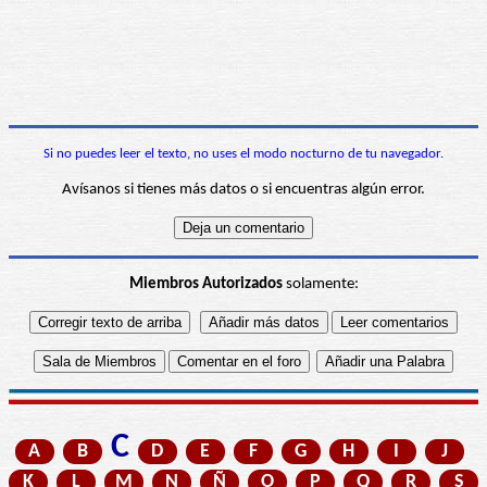
Si no puedes leer el texto, no uses el modo nocturno de tu navegador.
Avísanos si tienes más datos o si encuentras algún error.
Miembros Autorizados
solamente:
C
A
B
D
E
F
G
H
I
J
K
L
M
N
Ñ
O
P
Q
R
S