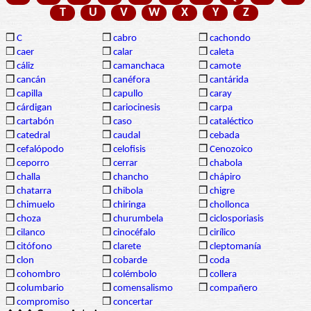
T
U
V
W
X
Y
Z
❒
C
❒
cabro
❒
cachondo
❒
caer
❒
calar
❒
caleta
❒
cáliz
❒
camanchaca
❒
camote
❒
cancán
❒
canéfora
❒
cantárida
❒
capilla
❒
capullo
❒
caray
❒
cárdigan
❒
cariocinesis
❒
carpa
❒
cartabón
❒
caso
❒
cataléctico
❒
catedral
❒
caudal
❒
cebada
❒
cefalópodo
❒
celofisis
❒
Cenozoico
❒
ceporro
❒
cerrar
❒
chabola
❒
challa
❒
chancho
❒
chápiro
❒
chatarra
❒
chibola
❒
chigre
❒
chimuelo
❒
chiringa
❒
chollonca
❒
choza
❒
churumbela
❒
ciclosporiasis
❒
cilanco
❒
cinocéfalo
❒
cirílico
❒
citófono
❒
clarete
❒
cleptomanía
❒
clon
❒
cobarde
❒
coda
❒
cohombro
❒
colémbolo
❒
collera
❒
columbario
❒
comensalismo
❒
compañero
❒
compromiso
❒
concertar