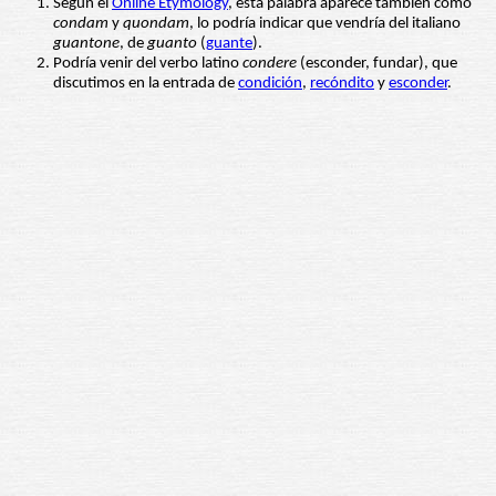
Según el
Online Etymology
, esta palabra aparece también como
condam
y
quondam
, lo podría indicar que vendría del italiano
guantone
, de
guanto
(
guante
).
Podría venir del verbo latino
condere
(esconder, fundar), que
discutimos en la entrada de
condición
,
recóndito
y
esconder
.