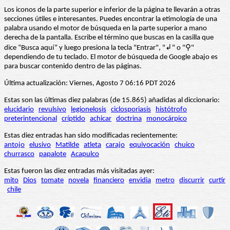
Los iconos de la parte superior e inferior de la página te llevarán a otras
secciones útiles e interesantes. Puedes encontrar la etimología de una
palabra usando el motor de búsqueda en la parte superior a mano
derecha de la pantalla. Escribe el término que buscas en la casilla que
dice “Busca aquí” y luego presiona la tecla "Entrar", "↲" o "⚲"
dependiendo de tu teclado. El motor de búsqueda de Google abajo es
para buscar contenido dentro de las páginas.
Última actualización: Viernes, Agosto 7 06:16 PDT 2026
Estas son las últimas diez palabras (de 15.865) añadidas al diccionario:
elucidario
revulsivo
legionelosis
ciclosporiasis
histótrofo
preterintencional
críptido
achicar
doctrina
monocárpico
Estas diez entradas han sido modificadas recientemente:
antojo
elusivo
Matilde
atleta
carajo
equivocación
chuico
churrasco
papalote
Acapulco
Estas fueron las diez entradas más visitadas ayer:
mito
Dios
tomate
novela
financiero
envidia
metro
discurrir
curtir
chile