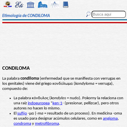
Etimología de CONDILOMA
CONDILOMA
La palabra
condiloma
(enfermedad que se manifiesta con verrugas en
los genitales) viene del griego κονδύλωμα (
kondyloma =
verruga),
compuesto de:
La palabra κόνδυλος (
kondylos
= nudo). Pokorny la relaciona con
una raíz
indoeuropea
*
ken-1
- (presionar, pellizcar), pero otros
autores no hacen lo mismo.
El
sufijo
-µα (-
ma
= resultado de un proceso). En medicina -oma
es usado para designar acúmulos celulares, como en
angioma
,
condroma
y
metrofibroma
.