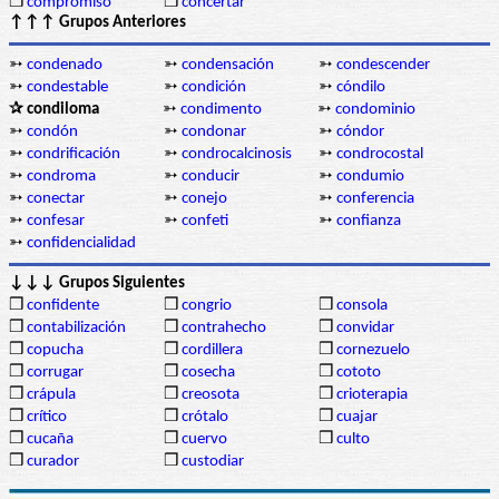
❒
compromiso
❒
concertar
↑↑↑ Grupos Anteriores
➳
condenado
➳
condensación
➳
condescender
➳
condestable
➳
condición
➳
cóndilo
✰ condiloma
➳
condimento
➳
condominio
➳
condón
➳
condonar
➳
cóndor
➳
condrificación
➳
condrocalcinosis
➳
condrocostal
➳
condroma
➳
conducir
➳
condumio
➳
conectar
➳
conejo
➳
conferencia
➳
confesar
➳
confeti
➳
confianza
➳
confidencialidad
↓↓↓ Grupos Siguientes
❒
confidente
❒
congrio
❒
consola
❒
contabilización
❒
contrahecho
❒
convidar
❒
copucha
❒
cordillera
❒
cornezuelo
❒
corrugar
❒
cosecha
❒
cototo
❒
crápula
❒
creosota
❒
crioterapia
❒
crítico
❒
crótalo
❒
cuajar
❒
cucaña
❒
cuervo
❒
culto
❒
curador
❒
custodiar