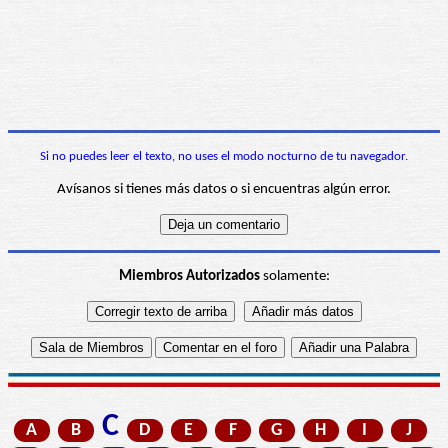
Si no puedes leer el texto, no uses el modo nocturno de tu navegador.
Avísanos si tienes más datos o si encuentras algún error.
Miembros Autorizados
solamente:
C
A
B
D
E
F
G
H
I
J