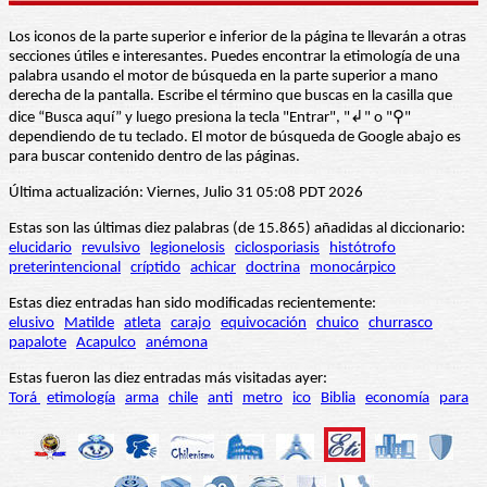
Los iconos de la parte superior e inferior de la página te llevarán a otras
secciones útiles e interesantes. Puedes encontrar la etimología de una
palabra usando el motor de búsqueda en la parte superior a mano
derecha de la pantalla. Escribe el término que buscas en la casilla que
dice “Busca aquí” y luego presiona la tecla "Entrar", "↲" o "⚲"
dependiendo de tu teclado. El motor de búsqueda de Google abajo es
para buscar contenido dentro de las páginas.
Última actualización: Viernes, Julio 31 05:08 PDT 2026
Estas son las últimas diez palabras (de 15.865) añadidas al diccionario:
elucidario
revulsivo
legionelosis
ciclosporiasis
histótrofo
preterintencional
críptido
achicar
doctrina
monocárpico
Estas diez entradas han sido modificadas recientemente:
elusivo
Matilde
atleta
carajo
equivocación
chuico
churrasco
papalote
Acapulco
anémona
Estas fueron las diez entradas más visitadas ayer:
Torá
etimología
arma
chile
anti
metro
ico
Biblia
economía
para