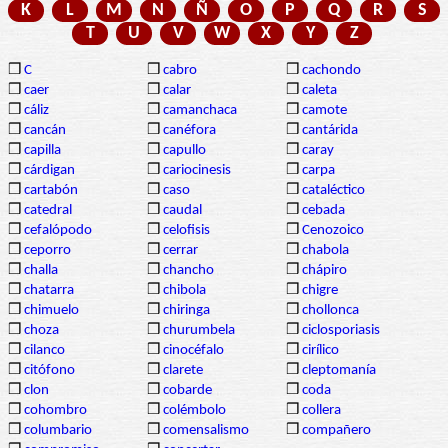
K
L
M
N
Ñ
O
P
Q
R
S
T
U
V
W
X
Y
Z
❒
C
❒
cabro
❒
cachondo
❒
caer
❒
calar
❒
caleta
❒
cáliz
❒
camanchaca
❒
camote
❒
cancán
❒
canéfora
❒
cantárida
❒
capilla
❒
capullo
❒
caray
❒
cárdigan
❒
cariocinesis
❒
carpa
❒
cartabón
❒
caso
❒
cataléctico
❒
catedral
❒
caudal
❒
cebada
❒
cefalópodo
❒
celofisis
❒
Cenozoico
❒
ceporro
❒
cerrar
❒
chabola
❒
challa
❒
chancho
❒
chápiro
❒
chatarra
❒
chibola
❒
chigre
❒
chimuelo
❒
chiringa
❒
chollonca
❒
choza
❒
churumbela
❒
ciclosporiasis
❒
cilanco
❒
cinocéfalo
❒
cirílico
❒
citófono
❒
clarete
❒
cleptomanía
❒
clon
❒
cobarde
❒
coda
❒
cohombro
❒
colémbolo
❒
collera
❒
columbario
❒
comensalismo
❒
compañero