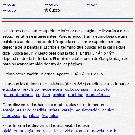
➳
cutis
➳
cutre
➳
cuy
➳
cuyo
✰ Cuzco
Los iconos de la parte superior e inferior de la página te llevarán a otras
secciones útiles e interesantes. Puedes encontrar la etimología de una
palabra usando el motor de búsqueda en la parte superior a mano
derecha de la pantalla. Escribe el término que buscas en la casilla que
dice “Busca aquí” y luego presiona la tecla "Entrar", "↲" o "⚲"
dependiendo de tu teclado. El motor de búsqueda de Google abajo es
para buscar contenido dentro de las páginas.
Última actualización: Viernes, Agosto 7 06:16 PDT 2026
Estas son las últimas diez palabras (de 15.865) añadidas al diccionario:
elucidario
revulsivo
legionelosis
ciclosporiasis
histótrofo
preterintencional
críptido
achicar
doctrina
monocárpico
Estas diez entradas han sido modificadas recientemente:
antojo
elusivo
Matilde
atleta
carajo
equivocación
chuico
churrasco
papalote
Acapulco
Estas fueron las diez entradas más visitadas ayer:
ojalá
etimología
metro
chile
envidia
tomate
novela
curtir