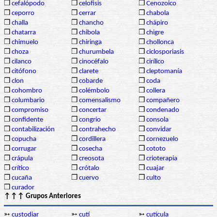
❒
cefalópodo
❒
celofisis
❒
Cenozoico
❒
ceporro
❒
cerrar
❒
chabola
❒
challa
❒
chancho
❒
chápiro
❒
chatarra
❒
chibola
❒
chigre
❒
chimuelo
❒
chiringa
❒
chollonca
❒
choza
❒
churumbela
❒
ciclosporiasis
❒
cilanco
❒
cinocéfalo
❒
cirílico
❒
citófono
❒
clarete
❒
cleptomanía
❒
clon
❒
cobarde
❒
coda
❒
cohombro
❒
colémbolo
❒
collera
❒
columbario
❒
comensalismo
❒
compañero
❒
compromiso
❒
concertar
❒
condenado
❒
confidente
❒
congrio
❒
consola
❒
contabilización
❒
contrahecho
❒
convidar
❒
copucha
❒
cordillera
❒
cornezuelo
❒
corrugar
❒
cosecha
❒
cototo
❒
crápula
❒
creosota
❒
crioterapia
❒
crítico
❒
crótalo
❒
cuajar
❒
cucaña
❒
cuervo
❒
culto
❒
curador
↑↑↑ Grupos Anteriores
➳
custodiar
➳
cutí
➳
cutícula