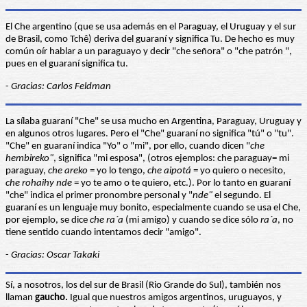
El Che argentino (que se usa además en el Paraguay, el Uruguay y el sur
de Brasil, como Tchê) deriva del guaraní y significa Tu. De hecho es muy
común oír hablar a un paraguayo y decir "che señora" o "che patrón ",
pues en el guaraní significa tu.
-
Gracias: Carlos Feldman
La sílaba guaraní "Che" se usa mucho en Argentina, Paraguay, Uruguay y
en algunos otros lugares. Pero el "Che" guaraní no significa "tú" o "tu".
"Che" en guaraní indica "Yo" o "mi", por ello, cuando dicen "
che
hembireko"
, significa "mi esposa", (otros ejemplos: che paraguay= mi
paraguay,
che areko
= yo lo tengo,
che aipotá
= yo quiero o necesito,
che rohaihy nde
= yo te amo o te quiero, etc.). Por lo tanto en guaraní
"che" indica el primer pronombre personal y "
nde"
el segundo. El
guaraní es un lenguaje muy bonito, especialmente cuando se usa el Che,
por ejemplo, se dice
che ra´a
(mi amigo) y cuando se dice sólo
ra´a
, no
tiene sentido cuando intentamos decir "amigo".
-
Gracias: Oscar Takaki
Sí, a nosotros, los del sur de Brasil (Rio Grande do Sul), también nos
llaman
gaucho.
Igual que nuestros amigos argentinos, uruguayos, y