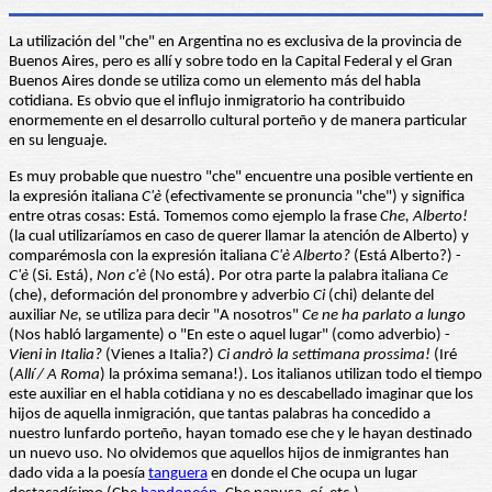
La utilización del "che" en Argentina no es exclusiva de la provincia de
Buenos Aires, pero es allí y sobre todo en la Capital Federal y el Gran
Buenos Aires donde se utiliza como un elemento más del habla
cotidiana. Es obvio que el influjo inmigratorio ha contribuido
enormemente en el desarrollo cultural porteño y de manera particular
en su lenguaje.
Es muy probable que nuestro "che" encuentre una posible vertiente en
la expresión italiana
C'è
(efectivamente se pronuncia "che") y significa
entre otras cosas: Está. Tomemos como ejemplo la frase
Che, Alberto!
(la cual utilizaríamos en caso de querer llamar la atención de Alberto) y
comparémosla con la expresión italiana
C'è Alberto?
(Está Alberto?) -
C'è
(Si. Está),
Non c'è
(No está). Por otra parte la palabra italiana
Ce
(che), deformación del pronombre y adverbio
Ci
(chi) delante del
auxiliar
Ne,
se utiliza para decir "A nosotros"
Ce ne ha parlato a lungo
(Nos habló largamente) o "En este o aquel lugar" (como adverbio) -
Vieni in Italia?
(Vienes a Italia?)
Ci andrò la settimana prossima!
(Iré
(
Allí / A Roma
) la próxima semana!). Los italianos utilizan todo el tiempo
este auxiliar en el habla cotidiana y no es descabellado imaginar que los
hijos de aquella inmigración, que tantas palabras ha concedido a
nuestro lunfardo porteño, hayan tomado ese che y le hayan destinado
un nuevo uso. No olvidemos que aquellos hijos de inmigrantes han
dado vida a la poesía
tanguera
en donde el Che ocupa un lugar