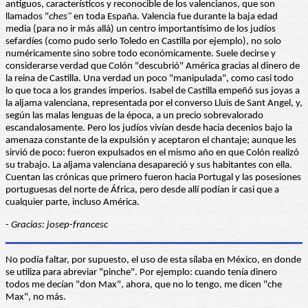
antiguos, característicos y reconocible de los valencianos, que son
llamados "
ches"
en toda España. Valencia fue durante la baja edad
media (para no ir más allá) un centro importantísimo de los judíos
sefardíes (como pudo serlo Toledo en Castilla por ejemplo), no solo
numéricamente sino sobre todo económicamente. Suele decirse y
considerarse verdad que Colón "descubrió" América gracias al dinero de
la reina de Castilla. Una verdad un poco "manipulada", como casi todo
lo que toca a los grandes imperios. Isabel de Castilla empeñó sus joyas a
la aljama valenciana, representada por el converso Lluïs de Sant Angel, y,
según las malas lenguas de la época, a un precio sobrevalorado
escandalosamente. Pero los judíos vivían desde hacia decenios bajo la
amenaza constante de la expulsión y aceptaron el chantaje; aunque les
sirvió de poco: fueron expulsados en el mismo año en que Colón realizó
su trabajo. La aljama valenciana desapareció y sus habitantes con ella.
Cuentan las crónicas que primero fueron hacia Portugal y las posesiones
portuguesas del norte de África, pero desde allí podían ir casi que a
cualquier parte, incluso América.
-
Gracias: josep-francesc
No podía faltar, por supuesto, el uso de esta sílaba en México, en donde
se utiliza para abreviar "pinche". Por ejemplo: cuando tenía dinero
todos me decían "don Max", ahora, que no lo tengo, me dicen "che
Max", no más.