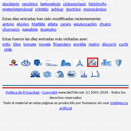
elucidario
revulsivo
legionelosis
ciclosporiasis
histótrofo
preterintencional
críptido
achicar
doctrina
monocárpico
Estas diez entradas han sido modificadas recientemente:
antojo
elusivo
Matilde
atleta
carajo
equivocación
chuico
churrasco
papalote
Acapulco
Estas fueron las diez entradas más visitadas ayer:
mito
Dios
tomate
novela
financiero
envidia
metro
discurrir
curtir
chile
Política de Privacidad
-
Copyright
www.deChile.net. (c) 2001-2026 - Todos los
derechos reservados
Todo el material en estas páginas es producido por humanos sin usar
inteligencia
artificial