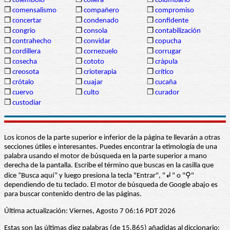
❒
colémbolo
❒
collera
❒
columbario
❒
comensalismo
❒
compañero
❒
compromiso
❒
concertar
❒
condenado
❒
confidente
❒
congrio
❒
consola
❒
contabilización
❒
contrahecho
❒
convidar
❒
copucha
❒
cordillera
❒
cornezuelo
❒
corrugar
❒
cosecha
❒
cototo
❒
crápula
❒
creosota
❒
crioterapia
❒
crítico
❒
crótalo
❒
cuajar
❒
cucaña
❒
cuervo
❒
culto
❒
curador
❒
custodiar
Los iconos de la parte superior e inferior de la página te llevarán a otras
secciones útiles e interesantes. Puedes encontrar la etimología de una
palabra usando el motor de búsqueda en la parte superior a mano
derecha de la pantalla. Escribe el término que buscas en la casilla que
dice “Busca aquí” y luego presiona la tecla "Entrar", "↲" o "⚲"
dependiendo de tu teclado. El motor de búsqueda de Google abajo es
para buscar contenido dentro de las páginas.
Última actualización: Viernes, Agosto 7 06:16 PDT 2026
Estas son las últimas diez palabras (de 15.865) añadidas al diccionario: