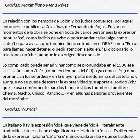
- Gracias: Maximiliano Mena Pérez
En relación con los tiempos de Colón y los judíos conversos, por aquel
entonces se publicó
La Celestina
, de Fernando de Rojas. En varios
momentos de la obra se pone en boca de varios personajes la expresión
popular 'ce', como indicio de aviso o para mandar callar (algo como
'shhh') o para avisar, que también tiene entrada en el DRAE como "Era u.
para llamar, hacer detener o pedir atención a alguien." El diccionario lo
relaciona con 'che', aunque le da origen desconocido.
Lo complicado puede ser adivinar cómo se pronunciaba en el 1500 ese
'ce', si aún como /tsé/ (como en tiempos del Cid) o ya como /sé/ (como
pronuncian los sefardíes y en la mayor parte del dominio del castellano),
aunque no se puede descartar la expresividad que aporta el sonido /ch/
que se usa comúnmente para los hipocorísticos (nombres familiares:
Chema, Nacho, Chisco, Pancho...) y en algunas palabras provenientes
del mozárabe.
- Gracias: Wignasi
En italiano hay la expresión 'cioè' que viene de 'cio è', literalmente
traducido 'esto es', tiene el significado de 'es decir' o 'o sea'. Es diferente
de la expresión italiana 'c'è' o 'ci è' mencionada arriba y que se traduce