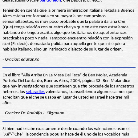
destacadísimo (Che
bandoneón
, Che papusa, oí, etc.).
Teniendo en cuenta que la primera inmigración italiana llegada a Buenos
Aires estaba conformada en su mayoría por campesinos
semianalfabetos, es muy poco probable que la palabra italiana
Che
(Que) tenga relación con nuestro che ya que en este caso estaríamos
hablando de lengua escrita, algo que los italianos de aquel entonces
practicaban poco y nada. Tampoco encuentro relación con la expresión
cioè
(Es decir), demasiado pulida para aquella gente que ni siquiera
hablaba italiano, sino un intrincado dialecto de su lugar de origen.
- Gracias: edutango
En el libro "
Allá Arriba En La Mesa Del Feca"
de Ben Molar, Academia
Porteña Del Lunfardo, Buenos Aires, 2004, página 33, Ben Molar dice
que hay investigadores que sostienen que
che
procede de los ancestros
hebreos, los
sefaradíes
valencianos, transcribiendo algunos salmos que
acreditan que el che se usaba en lugar de usted en Israel hace tres mil
años.
-
Gracias: Dr. Rodolfo J. Kligmann
Si bien nadie sabe exactamente desde cuando los valencianos usan el
"Xé"/"Che", la conciencia popular hace de él uno de los vocablos más