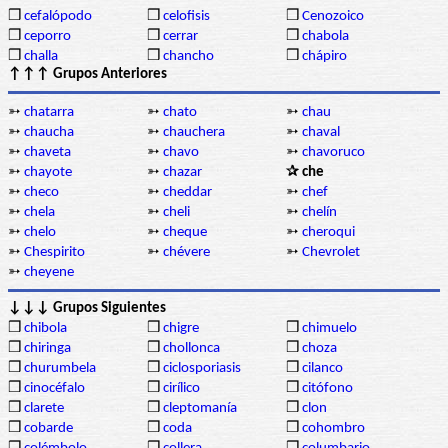
❒
cefalópodo
❒
celofisis
❒
Cenozoico
❒
ceporro
❒
cerrar
❒
chabola
❒
challa
❒
chancho
❒
chápiro
↑↑↑ Grupos Anteriores
➳
chatarra
➳
chato
➳
chau
➳
chaucha
➳
chauchera
➳
chaval
➳
chaveta
➳
chavo
➳
chavoruco
➳
chayote
➳
chazar
✰ che
➳
checo
➳
cheddar
➳
chef
➳
chela
➳
cheli
➳
chelín
➳
chelo
➳
cheque
➳
cheroqui
➳
Chespirito
➳
chévere
➳
Chevrolet
➳
cheyene
↓↓↓ Grupos Siguientes
❒
chibola
❒
chigre
❒
chimuelo
❒
chiringa
❒
chollonca
❒
choza
❒
churumbela
❒
ciclosporiasis
❒
cilanco
❒
cinocéfalo
❒
cirílico
❒
citófono
❒
clarete
❒
cleptomanía
❒
clon
❒
cobarde
❒
coda
❒
cohombro