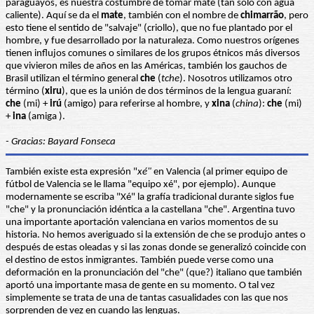
paraguayos, es nuestra costumbre de tomar mate (tan sólo con agua
caliente). Aquí se da el
mate
, también con el nombre de
chimarrão
, pero
esto tiene el sentido de "salvaje" (criollo), que no fue plantado por el
hombre, y fue desarrollado por la naturaleza. Como nuestros orígenes
tienen influjos comunes o similares de los grupos étnicos más diversos
que vivieron miles de años en las Américas, también los gauchos de
Brasil utilizan el término general
che
(
tche
). Nosotros utilizamos otro
término (
xiru
), que es la unión de dos términos de la lengua guaraní:
che
(mi) +
irú
(amigo) para referirse al hombre, y
xina
(
china
):
che
(mi)
+
ina
(amiga ).
- Gracias: Bayard Fonseca
También existe esta expresión "
xé"
en Valencia (al primer equipo de
fútbol de Valencia se le llama "equipo xé", por ejemplo). Aunque
modernamente se escriba "Xé" la grafía tradicional durante siglos fue
"che" y la pronunciación idéntica a la castellana "che". Argentina tuvo
una importante aportación valenciana en varios momentos de su
historia. No hemos averiguado si la extensión de che se produjo antes o
después de estas oleadas y si las zonas donde se generalizó coincide con
el destino de estos inmigrantes. También puede verse como una
deformación en la pronunciación del "che" (que?) italiano que también
aportó una importante masa de gente en su momento. O tal vez
simplemente se trata de una de tantas casualidades con las que nos
sorprenden de vez en cuando las lenguas.