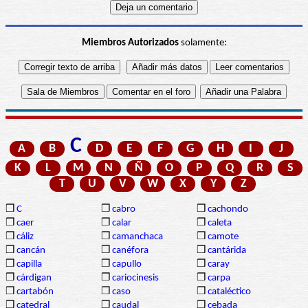
Miembros Autorizados
solamente:
C
A
B
D
E
F
G
H
I
J
K
L
M
N
Ñ
O
P
Q
R
S
T
U
V
W
X
Y
Z
❒
C
❒
cabro
❒
cachondo
❒
caer
❒
calar
❒
caleta
❒
cáliz
❒
camanchaca
❒
camote
❒
cancán
❒
canéfora
❒
cantárida
❒
capilla
❒
capullo
❒
caray
❒
cárdigan
❒
cariocinesis
❒
carpa
❒
cartabón
❒
caso
❒
cataléctico
❒
catedral
❒
caudal
❒
cebada