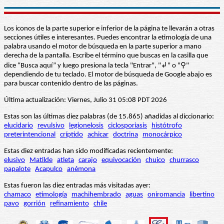
Los iconos de la parte superior e inferior de la página te llevarán a otras
secciones útiles e interesantes. Puedes encontrar la etimología de una
palabra usando el motor de búsqueda en la parte superior a mano
derecha de la pantalla. Escribe el término que buscas en la casilla que
dice “Busca aquí” y luego presiona la tecla "Entrar", "↲" o "⚲"
dependiendo de tu teclado. El motor de búsqueda de Google abajo es
para buscar contenido dentro de las páginas.
Última actualización: Viernes, Julio 31 05:08 PDT 2026
Estas son las últimas diez palabras (de 15.865) añadidas al diccionario:
elucidario
revulsivo
legionelosis
ciclosporiasis
histótrofo
preterintencional
críptido
achicar
doctrina
monocárpico
Estas diez entradas han sido modificadas recientemente:
elusivo
Matilde
atleta
carajo
equivocación
chuico
churrasco
papalote
Acapulco
anémona
Estas fueron las diez entradas más visitadas ayer:
chamaco
etimología
machihembrado
aguas
oniromancia
libertino
pavo
gorrión
refinamiento
chile