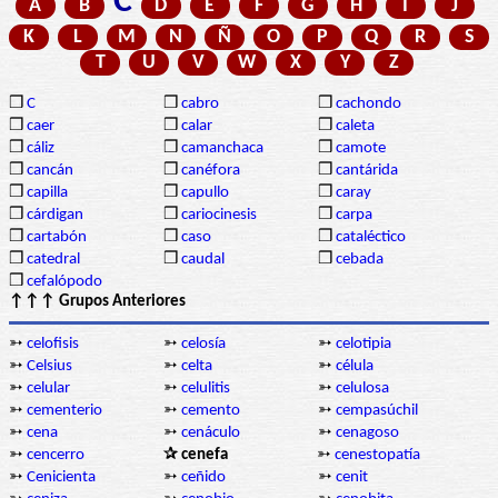
C
A
B
D
E
F
G
H
I
J
K
L
M
N
Ñ
O
P
Q
R
S
T
U
V
W
X
Y
Z
❒
C
❒
cabro
❒
cachondo
❒
caer
❒
calar
❒
caleta
❒
cáliz
❒
camanchaca
❒
camote
❒
cancán
❒
canéfora
❒
cantárida
❒
capilla
❒
capullo
❒
caray
❒
cárdigan
❒
cariocinesis
❒
carpa
❒
cartabón
❒
caso
❒
cataléctico
❒
catedral
❒
caudal
❒
cebada
❒
cefalópodo
↑↑↑ Grupos Anteriores
➳
celofisis
➳
celosía
➳
celotipia
➳
Celsius
➳
celta
➳
célula
➳
celular
➳
celulitis
➳
celulosa
➳
cementerio
➳
cemento
➳
cempasúchil
➳
cena
➳
cenáculo
➳
cenagoso
➳
cencerro
✰ cenefa
➳
cenestopatía
➳
Cenicienta
➳
ceñido
➳
cenit