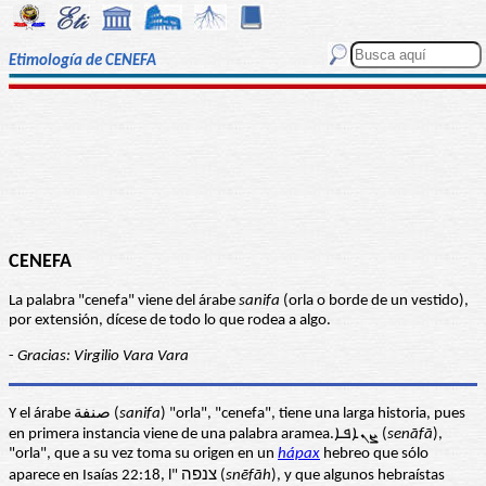
Etimología de CENEFA
CENEFA
La palabra "cenefa" viene del árabe
sanifa
(orla o borde de un vestido),
por extensión, dícese de todo lo que rodea a algo.
-
Gracias: Virgilio Vara Vara
Y el árabe صنفة (
sanifa
) "orla", "cenefa", tiene una larga historia, pues
en primera instancia viene de una palabra aramea.ܨܢܐܦܐ (
sen
āfā
),
"orla", que a su vez toma su origen en un
hápax
hebreo que sólo
aparece en Isaías 22:18, l" צנפה (
sn
ēfāh
), y que algunos hebraístas