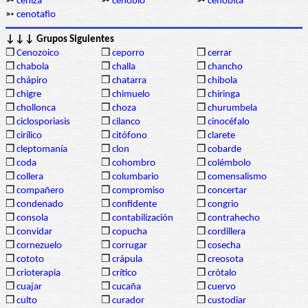
➳
ceniza
➳
cenobio
➳
cenobita
➳
cenotafio
↓↓↓ Grupos Siguientes
❒
Cenozoico
❒
ceporro
❒
cerrar
❒
chabola
❒
challa
❒
chancho
❒
chápiro
❒
chatarra
❒
chibola
❒
chigre
❒
chimuelo
❒
chiringa
❒
chollonca
❒
choza
❒
churumbela
❒
ciclosporiasis
❒
cilanco
❒
cinocéfalo
❒
cirílico
❒
citófono
❒
clarete
❒
cleptomanía
❒
clon
❒
cobarde
❒
coda
❒
cohombro
❒
colémbolo
❒
collera
❒
columbario
❒
comensalismo
❒
compañero
❒
compromiso
❒
concertar
❒
condenado
❒
confidente
❒
congrio
❒
consola
❒
contabilización
❒
contrahecho
❒
convidar
❒
copucha
❒
cordillera
❒
cornezuelo
❒
corrugar
❒
cosecha
❒
cototo
❒
crápula
❒
creosota
❒
crioterapia
❒
crítico
❒
crótalo
❒
cuajar
❒
cucaña
❒
cuervo
❒
culto
❒
curador
❒
custodiar