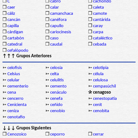
❒
C
❒
cabro
❒
cachondo
❒
caer
❒
calar
❒
caleta
❒
cáliz
❒
camanchaca
❒
camote
❒
cancán
❒
canéfora
❒
cantárida
❒
capilla
❒
capullo
❒
caray
❒
cárdigan
❒
cariocinesis
❒
carpa
❒
cartabón
❒
caso
❒
cataléctico
❒
catedral
❒
caudal
❒
cebada
❒
cefalópodo
↑↑↑ Grupos Anteriores
➳
celofisis
➳
celosía
➳
celotipia
➳
Celsius
➳
celta
➳
célula
➳
celular
➳
celulitis
➳
celulosa
➳
cementerio
➳
cemento
➳
cempasúchil
➳
cena
➳
cenáculo
✰ cenagoso
➳
cencerro
➳
cenefa
➳
cenestopatía
➳
Cenicienta
➳
ceñido
➳
cenit
➳
ceniza
➳
cenobio
➳
cenobita
➳
cenotafio
↓↓↓ Grupos Siguientes
❒
Cenozoico
❒
ceporro
❒
cerrar