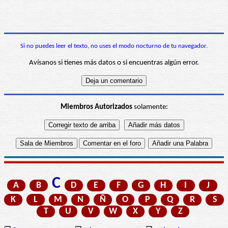
Si no puedes leer el texto, no uses el modo nocturno de tu navegador.
Avísanos si tienes más datos o si encuentras algún error.
Miembros Autorizados
solamente:
C
A
B
D
E
F
G
H
I
J
K
L
M
N
Ñ
O
P
Q
R
S
T
U
V
W
X
Y
Z