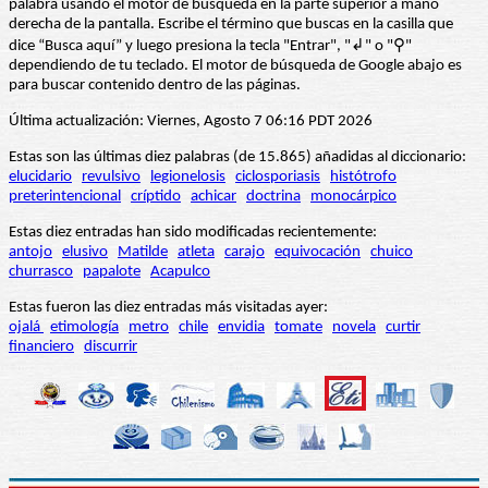
palabra usando el motor de búsqueda en la parte superior a mano
derecha de la pantalla. Escribe el término que buscas en la casilla que
dice “Busca aquí” y luego presiona la tecla "Entrar", "↲" o "⚲"
dependiendo de tu teclado. El motor de búsqueda de Google abajo es
para buscar contenido dentro de las páginas.
Última actualización: Viernes, Agosto 7 06:16 PDT 2026
Estas son las últimas diez palabras (de 15.865) añadidas al diccionario:
elucidario
revulsivo
legionelosis
ciclosporiasis
histótrofo
preterintencional
críptido
achicar
doctrina
monocárpico
Estas diez entradas han sido modificadas recientemente:
antojo
elusivo
Matilde
atleta
carajo
equivocación
chuico
churrasco
papalote
Acapulco
Estas fueron las diez entradas más visitadas ayer:
ojalá
etimología
metro
chile
envidia
tomate
novela
curtir
financiero
discurrir