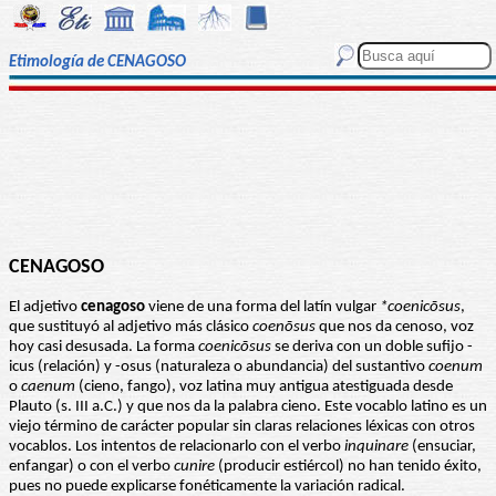
Etimología de CENAGOSO
CENAGOSO
El adjetivo
cenagoso
viene de una forma del latín vulgar
*coenicōsus
,
que sustituyó al adjetivo más clásico
coenōsus
que nos da cenoso, voz
hoy casi desusada. La forma
coenicōsus
se deriva con un doble sufijo -
icus (relación) y -osus (naturaleza o abundancia) del sustantivo
coenum
o
caenum
(cieno, fango), voz latina muy antigua atestiguada desde
Plauto (s. III a.C.) y que nos da la palabra cieno. Este vocablo latino es un
viejo término de carácter popular sin claras relaciones léxicas con otros
vocablos. Los intentos de relacionarlo con el verbo
inquinare
(ensuciar,
enfangar) o con el verbo
cunire
(producir estiércol) no han tenido éxito,
pues no puede explicarse fonéticamente la variación radical.