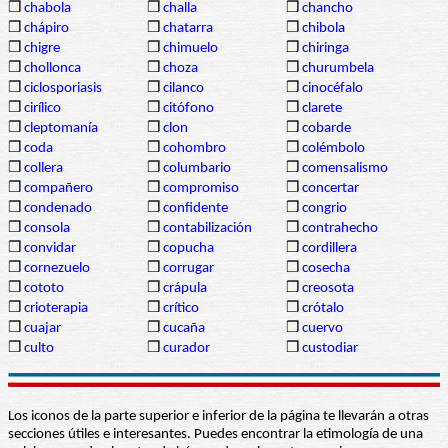
❒
chabola
❒
challa
❒
chancho
❒
chápiro
❒
chatarra
❒
chibola
❒
chigre
❒
chimuelo
❒
chiringa
❒
chollonca
❒
choza
❒
churumbela
❒
ciclosporiasis
❒
cilanco
❒
cinocéfalo
❒
cirílico
❒
citófono
❒
clarete
❒
cleptomanía
❒
clon
❒
cobarde
❒
coda
❒
cohombro
❒
colémbolo
❒
collera
❒
columbario
❒
comensalismo
❒
compañero
❒
compromiso
❒
concertar
❒
condenado
❒
confidente
❒
congrio
❒
consola
❒
contabilización
❒
contrahecho
❒
convidar
❒
copucha
❒
cordillera
❒
cornezuelo
❒
corrugar
❒
cosecha
❒
cototo
❒
crápula
❒
creosota
❒
crioterapia
❒
crítico
❒
crótalo
❒
cuajar
❒
cucaña
❒
cuervo
❒
culto
❒
curador
❒
custodiar
Los iconos de la parte superior e inferior de la página te llevarán a otras
secciones útiles e interesantes. Puedes encontrar la etimología de una