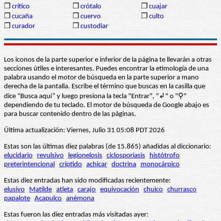
❒
crítico
❒
crótalo
❒
cuajar
❒
cucaña
❒
cuervo
❒
culto
❒
curador
❒
custodiar
Los iconos de la parte superior e inferior de la página te llevarán a otras
secciones útiles e interesantes. Puedes encontrar la etimología de una
palabra usando el motor de búsqueda en la parte superior a mano
derecha de la pantalla. Escribe el término que buscas en la casilla que
dice “Busca aquí” y luego presiona la tecla "Entrar", "↲" o "⚲"
dependiendo de tu teclado. El motor de búsqueda de Google abajo es
para buscar contenido dentro de las páginas.
Última actualización: Viernes, Julio 31 05:08 PDT 2026
Estas son las últimas diez palabras (de 15.865) añadidas al diccionario:
elucidario
revulsivo
legionelosis
ciclosporiasis
histótrofo
preterintencional
críptido
achicar
doctrina
monocárpico
Estas diez entradas han sido modificadas recientemente:
elusivo
Matilde
atleta
carajo
equivocación
chuico
churrasco
papalote
Acapulco
anémona
Estas fueron las diez entradas más visitadas ayer: