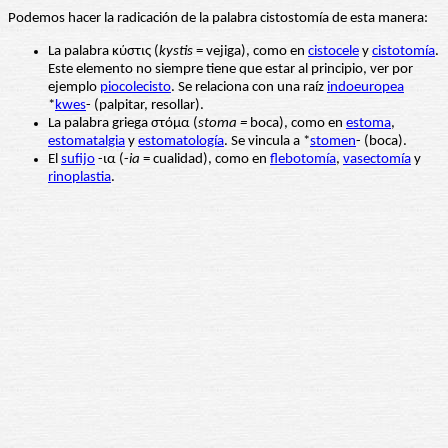
Podemos hacer la radicación de la palabra cistostomía de esta manera:
La palabra κύστις (
kystis
= vejiga), como en
cistocele
y
cistotomía
.
Este elemento no siempre tiene que estar al principio, ver por
ejemplo
piocolecisto
. Se relaciona con una raíz
indoeuropea
*
kwes
- (palpitar, resollar).
La palabra griega στόμα (
stoma =
boca), como en
estoma
,
estomatalgia
y
estomatología
. Se vincula a *
stomen
- (boca).
El
sufijo
-ια (-
ia
= cualidad), como en
flebotomía
,
vasectomía
y
rinoplastia
.