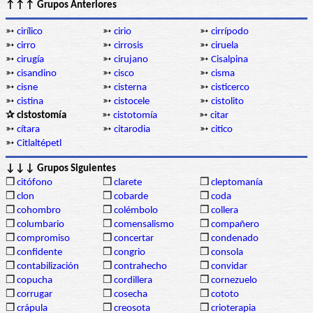
↑↑↑ Grupos Anteriores
➳
cirílico
➳
cirio
➳
cirrípodo
➳
cirro
➳
cirrosis
➳
ciruela
➳
cirugía
➳
cirujano
➳
Cisalpina
➳
cisandino
➳
cisco
➳
cisma
➳
cisne
➳
cisterna
➳
cisticerco
➳
cistina
➳
cistocele
➳
cistolito
✰ cistostomía
➳
cistotomía
➳
citar
➳
cítara
➳
citarodia
➳
citico
➳
Citlaltépetl
↓↓↓ Grupos Siguientes
❒
citófono
❒
clarete
❒
cleptomanía
❒
clon
❒
cobarde
❒
coda
❒
cohombro
❒
colémbolo
❒
collera
❒
columbario
❒
comensalismo
❒
compañero
❒
compromiso
❒
concertar
❒
condenado
❒
confidente
❒
congrio
❒
consola
❒
contabilización
❒
contrahecho
❒
convidar
❒
copucha
❒
cordillera
❒
cornezuelo
❒
corrugar
❒
cosecha
❒
cototo
❒
crápula
❒
creosota
❒
crioterapia