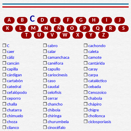
C
A
B
D
E
F
G
H
I
J
K
L
M
N
Ñ
O
P
Q
R
S
T
U
V
W
X
Y
Z
❒
C
❒
cabro
❒
cachondo
❒
caer
❒
calar
❒
caleta
❒
cáliz
❒
camanchaca
❒
camote
❒
cancán
❒
canéfora
❒
cantárida
❒
capilla
❒
capullo
❒
caray
❒
cárdigan
❒
cariocinesis
❒
carpa
❒
cartabón
❒
caso
❒
cataléctico
❒
catedral
❒
caudal
❒
cebada
❒
cefalópodo
❒
celofisis
❒
Cenozoico
❒
ceporro
❒
cerrar
❒
chabola
❒
challa
❒
chancho
❒
chápiro
❒
chatarra
❒
chibola
❒
chigre
❒
chimuelo
❒
chiringa
❒
chollonca
❒
choza
❒
churumbela
❒
ciclosporiasis
❒
cilanco
❒
cinocéfalo