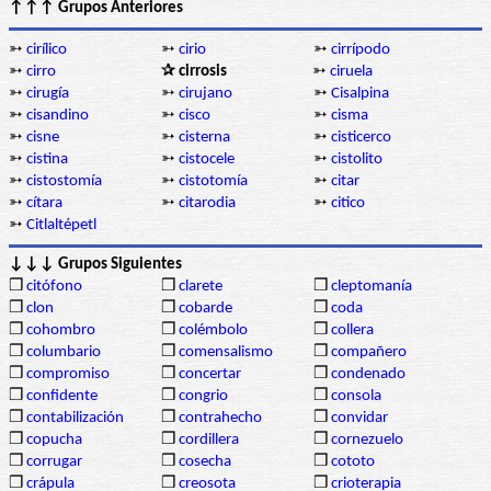
↑↑↑ Grupos Anteriores
➳
cirílico
➳
cirio
➳
cirrípodo
➳
cirro
✰ cirrosis
➳
ciruela
➳
cirugía
➳
cirujano
➳
Cisalpina
➳
cisandino
➳
cisco
➳
cisma
➳
cisne
➳
cisterna
➳
cisticerco
➳
cistina
➳
cistocele
➳
cistolito
➳
cistostomía
➳
cistotomía
➳
citar
➳
cítara
➳
citarodia
➳
citico
➳
Citlaltépetl
↓↓↓ Grupos Siguientes
❒
citófono
❒
clarete
❒
cleptomanía
❒
clon
❒
cobarde
❒
coda
❒
cohombro
❒
colémbolo
❒
collera
❒
columbario
❒
comensalismo
❒
compañero
❒
compromiso
❒
concertar
❒
condenado
❒
confidente
❒
congrio
❒
consola
❒
contabilización
❒
contrahecho
❒
convidar
❒
copucha
❒
cordillera
❒
cornezuelo
❒
corrugar
❒
cosecha
❒
cototo
❒
crápula
❒
creosota
❒
crioterapia