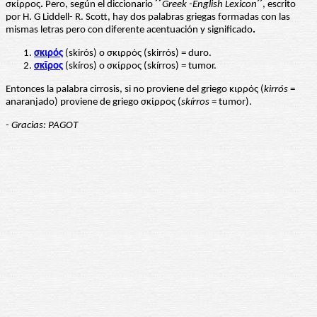
σκίρρος
.
Pero, según el diccionario
´´
Greek -English Lexicon
´´, escrito
por H. G Liddell- R. Scott, hay dos palabras griegas formadas con las
mismas letras pero con diferente acentuación y significado
.
σκιρός
(skirós) ο σκιρρός (skirrós) = duro.
σκῖρος
(skíros) ο σκίρρος (skírros) = tumor.
Entonces la palabra cirrosis, si no proviene del griego κιρρός (
kirrós
=
anaranjado) proviene de griego σκίρρος (
skírros
= tumor).
- Gracias: PAGOT