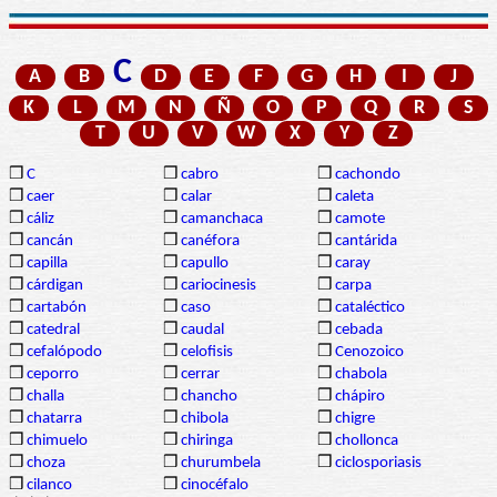
C
A
B
D
E
F
G
H
I
J
K
L
M
N
Ñ
O
P
Q
R
S
T
U
V
W
X
Y
Z
❒
C
❒
cabro
❒
cachondo
❒
caer
❒
calar
❒
caleta
❒
cáliz
❒
camanchaca
❒
camote
❒
cancán
❒
canéfora
❒
cantárida
❒
capilla
❒
capullo
❒
caray
❒
cárdigan
❒
cariocinesis
❒
carpa
❒
cartabón
❒
caso
❒
cataléctico
❒
catedral
❒
caudal
❒
cebada
❒
cefalópodo
❒
celofisis
❒
Cenozoico
❒
ceporro
❒
cerrar
❒
chabola
❒
challa
❒
chancho
❒
chápiro
❒
chatarra
❒
chibola
❒
chigre
❒
chimuelo
❒
chiringa
❒
chollonca
❒
choza
❒
churumbela
❒
ciclosporiasis
❒
cilanco
❒
cinocéfalo