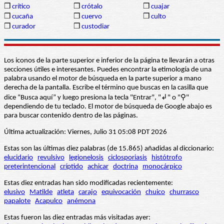
❒
crítico
❒
crótalo
❒
cuajar
❒
cucaña
❒
cuervo
❒
culto
❒
curador
❒
custodiar
Los iconos de la parte superior e inferior de la página te llevarán a otras
secciones útiles e interesantes. Puedes encontrar la etimología de una
palabra usando el motor de búsqueda en la parte superior a mano
derecha de la pantalla. Escribe el término que buscas en la casilla que
dice “Busca aquí” y luego presiona la tecla "Entrar", "↲" o "⚲"
dependiendo de tu teclado. El motor de búsqueda de Google abajo es
para buscar contenido dentro de las páginas.
Última actualización: Viernes, Julio 31 05:08 PDT 2026
Estas son las últimas diez palabras (de 15.865) añadidas al diccionario:
elucidario
revulsivo
legionelosis
ciclosporiasis
histótrofo
preterintencional
críptido
achicar
doctrina
monocárpico
Estas diez entradas han sido modificadas recientemente:
elusivo
Matilde
atleta
carajo
equivocación
chuico
churrasco
papalote
Acapulco
anémona
Estas fueron las diez entradas más visitadas ayer: