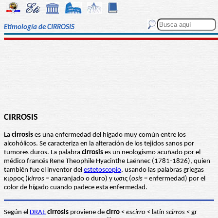
Etimología de CIRROSIS
CIRROSIS
La
cirrosis
es una enfermedad del hígado muy común entre los
alcohólicos. Se caracteriza en la alteración de los tejidos sanos por
tumores duros. La palabra
cirrosis
es un neologismo acuñado por el
médico francés Rene Theophile Hyacinthe Laënnec (1781-1826), quien
también fue el inventor del
estetoscopio
, usando las palabras griegas
κιρρος (
kirros
= anaranjado o duro) y ωσις (
osis
= enfermedad) por el
color de hígado cuando padece esta enfermedad.
Según el
DRAE
cirrosis
proviene de
cirro
<
escirro
< latín
scirros
< gr