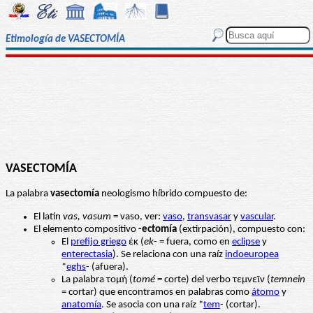
Etimología de VASECTOMÍA
VASECTOMÍA
La palabra
vasectomía
neologismo híbrido compuesto de:
El latín
vas, vasum
= vaso, ver:
vaso
,
transvasar
y
vascular
.
El elemento compositivo
-ectomía
(extirpación), compuesto con:
El
prefijo griego
ἐκ (
ek
- = fuera, como en
eclipse
y
enterectasia
). Se relaciona con una raíz
indoeuropea
*
eghs
- (afuera).
La palabra τομή (
tomé
= corte) del verbo τεμνεῖν (
temnein
= cortar) que encontramos en palabras como
átomo
y
anatomía
. Se asocia con una raíz *
tem
- (cortar).