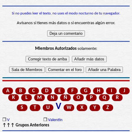
Si no puedes leer el texto, no uses el modo nocturno de tu navegador.
Avísanos si tienes más datos o si encuentras algún error.
Miembros Autorizados
solamente:
A
B
C
D
E
F
G
H
I
J
K
L
M
N
Ñ
O
P
Q
R
V
S
T
U
W
X
Y
Z
❒
V
❒
Valentín
↑↑↑ Grupos Anteriores