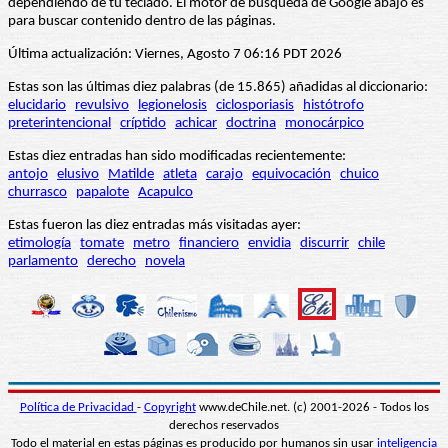
dependiendo de tu teclado. El motor de búsqueda de Google abajo es
para buscar contenido dentro de las páginas.
Última actualización: Viernes, Agosto 7 06:16 PDT 2026
Estas son las últimas diez palabras (de 15.865) añadidas al diccionario:
elucidario
revulsivo
legionelosis
ciclosporiasis
histótrofo
preterintencional
críptido
achicar
doctrina
monocárpico
Estas diez entradas han sido modificadas recientemente:
antojo
elusivo
Matilde
atleta
carajo
equivocación
chuico
churrasco
papalote
Acapulco
Estas fueron las diez entradas más visitadas ayer:
etimología
tomate
metro
financiero
envidia
discurrir
chile
parlamento
derecho
novela
Política de Privacidad
-
Copyright
www.deChile.net. (c) 2001-2026 - Todos los
derechos reservados
Todo el material en estas páginas es producido por humanos sin usar
inteligencia