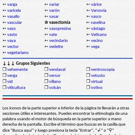
➳
varga
➳
variar
➳
várice
➳
varicela
➳
varón
➳
Varsovia
➳
vasallo
➳
vasar
➳
vasco
➳
vascular
✰ vasectomía
➳
vaselina
➳
vaso
➳
vasopresina
➳
vástago
➳
vasto
➳
vate
➳
Vaticano
➳
vaya
➳
vecindario
➳
vecino
➳
vector
➳
vedette
➳
vega
➳
vegetariano
↓↓↓ Grupos Siguientes
❒
vehemente
❒
vendaval
❒
ventroscopia
❒
verga
❒
versor
❒
vetusto
❒
vid
❒
villano
❒
virtual
❒
viticultura
❒
volcán
❒
votivo
Los iconos de la parte superior e inferior de la página te llevarán a otras
secciones útiles e interesantes. Puedes encontrar la etimología de una
palabra usando el motor de búsqueda en la parte superior a mano
derecha de la pantalla. Escribe el término que buscas en la casilla que
dice “Busca aquí” y luego presiona la tecla "Entrar", "↲" o "⚲"