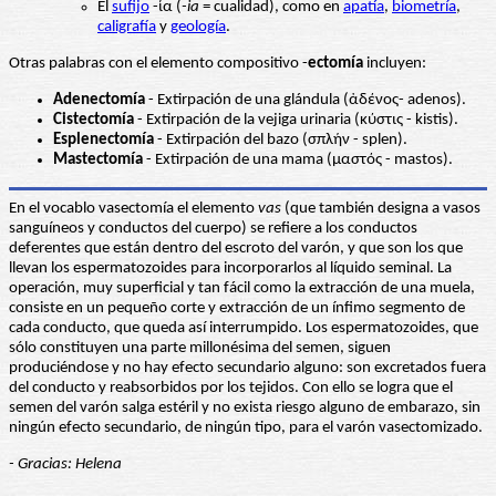
El
sufijo
-ία (
-ia
= cualidad), como en
apatía
,
biometría
,
caligrafía
y
geología
.
Otras palabras con el elemento compositivo -
ectomía
incluyen:
Adenectomía
- Extirpación de una glándula (ἀδένος- adenos).
Cistectomía
- Extirpación de la vejiga urinaria (κύστις - kistis).
Esplenectomía
- Extirpación del bazo (σπλήν - splen).
Mastectomía
- Extirpación de una mama (μαστός - mastos).
En el vocablo vasectomía el elemento
vas
(que también designa a vasos
sanguíneos y conductos del cuerpo) se refiere a los conductos
deferentes que están dentro del escroto del varón, y que son los que
llevan los espermatozoides para incorporarlos al líquido seminal. La
operación, muy superficial y tan fácil como la extracción de una muela,
consiste en un pequeño corte y extracción de un ínfimo segmento de
cada conducto, que queda así interrumpido. Los espermatozoides, que
sólo constituyen una parte millonésima del semen, siguen
produciéndose y no hay efecto secundario alguno: son excretados fuera
del conducto y reabsorbidos por los tejidos. Con ello se logra que el
semen del varón salga estéril y no exista riesgo alguno de embarazo, sin
ningún efecto secundario, de ningún tipo, para el varón vasectomizado.
- Gracias: Helena