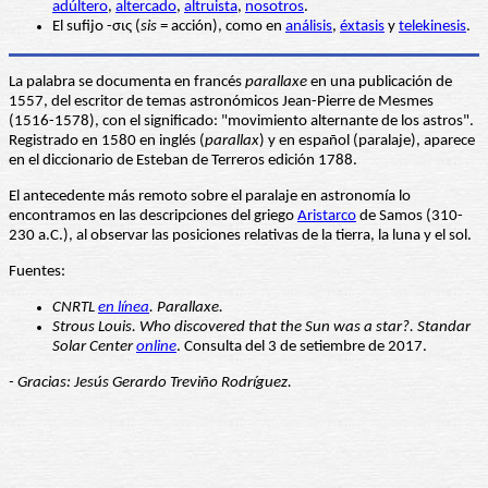
adúltero
,
altercado
,
altruista
,
nosotros
.
El sufijo -σις (
sis
= acción), como en
análisis
,
éxtasis
y
telekinesis
.
La palabra se documenta en francés
parallaxe
en una publicación de
1557, del escritor de temas astronómicos Jean-Pierre de Mesmes
(1516-1578), con el significado: "movimiento alternante de los astros".
Registrado en 1580 en inglés (
parallax
) y en español (paralaje), aparece
en el diccionario de Esteban de Terreros edición 1788.
El antecedente más remoto sobre el paralaje en astronomía lo
encontramos en las descripciones del griego
Aristarco
de Samos (310-
230 a.C.), al observar las posiciones relativas de la tierra, la luna y el sol.
Fuentes:
CNRTL
en línea
. Parallaxe.
Strous Louis. Who discovered that the Sun was a star?. Standar
Solar Center
online
. Consulta del 3 de setiembre de 2017.
- Gracias: Jesús Gerardo Treviño Rodríguez.