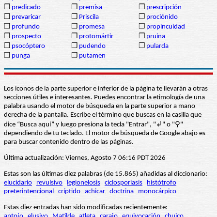
❒
predicado
❒
premisa
❒
prescripción
❒
prevaricar
❒
Priscila
❒
prociónido
❒
profundo
❒
promesa
❒
propincuidad
❒
prospecto
❒
protomártir
❒
pruina
❒
psocóptero
❒
pudendo
❒
pularda
❒
punga
❒
putamen
Los iconos de la parte superior e inferior de la página te llevarán a otras
secciones útiles e interesantes. Puedes encontrar la etimología de una
palabra usando el motor de búsqueda en la parte superior a mano
derecha de la pantalla. Escribe el término que buscas en la casilla que
dice “Busca aquí” y luego presiona la tecla "Entrar", "↲" o "⚲"
dependiendo de tu teclado. El motor de búsqueda de Google abajo es
para buscar contenido dentro de las páginas.
Última actualización: Viernes, Agosto 7 06:16 PDT 2026
Estas son las últimas diez palabras (de 15.865) añadidas al diccionario:
elucidario
revulsivo
legionelosis
ciclosporiasis
histótrofo
preterintencional
críptido
achicar
doctrina
monocárpico
Estas diez entradas han sido modificadas recientemente:
antojo
elusivo
Matilde
atleta
carajo
equivocación
chuico