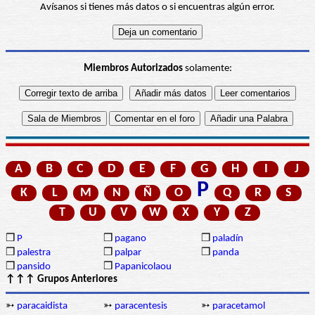
Avísanos si tienes más datos o si encuentras algún error.
Miembros Autorizados
solamente:
A
B
C
D
E
F
G
H
I
J
P
K
L
M
N
Ñ
O
Q
R
S
T
U
V
W
X
Y
Z
❒
P
❒
pagano
❒
paladín
❒
palestra
❒
palpar
❒
panda
❒
pansido
❒
Papanicolaou
↑↑↑ Grupos Anteriores
➳
paracaidista
➳
paracentesis
➳
paracetamol