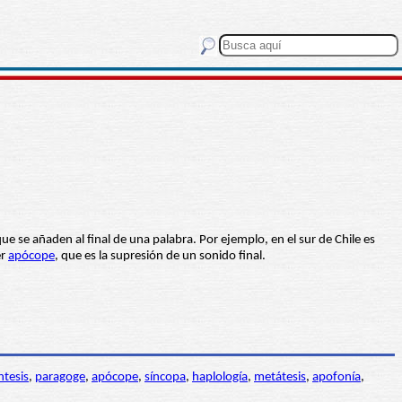
que se añaden al final de una palabra. Por ejemplo, en el sur de Chile es
er
apócope
, que es la supresión de un sonido final.
ntesis
,
paragoge
,
apócope
,
síncopa
,
haplología
,
metátesis
,
apofonía
,