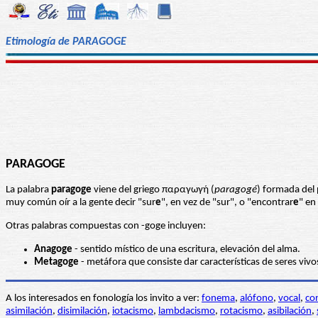
Etimología de PARAGOGE
PARAGOGE
La palabra
paragoge
viene del griego παραγωγή (
paragogé
) formada del 
muy común oír a la gente decir "sur
e
", en vez de "sur", o "encontrar
e
" en
Otras palabras compuestas con -goge incluyen:
Anagoge
- sentido místico de una escritura, elevación del alma.
Metagoge
- metáfora que consiste dar características de seres vivos
A los interesados en fonología los invito a ver:
fonema
,
alófono
,
vocal
,
co
asimilación
,
disimilación
,
iotacismo
,
lambdacismo
,
rotacismo
,
asibilación
,