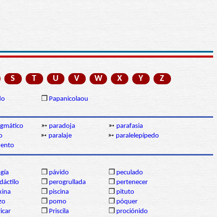
S
T
U
V
W
X
Y
Z
do
❒
Papanicolaou
igmático
➳
paradoja
➳
parafasia
o
➳
paralaje
➳
paralelepípedo
ento
gía
❒
pávido
❒
peculado
dáctilo
❒
perogrullada
❒
pertenecer
xina
❒
piscina
❒
pituto
izo
❒
pomo
❒
póquer
icar
❒
Priscila
❒
prociónido