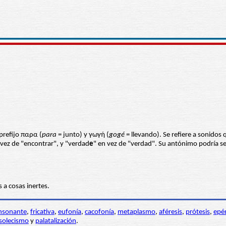
prefijo παρα (
para
= junto) y γωγή (
gogé
= llevando). Se refiere a sonidos 
 vez de "encontrar", y "verdad
e
" en vez de "verdad". Su antónimo podría s
 a cosas inertes.
nsonante
,
fricativa
,
eufonía
,
cacofonía
,
metaplasmo
,
aféresis
,
prótesis
,
epé
solecismo
y
palatalización
.