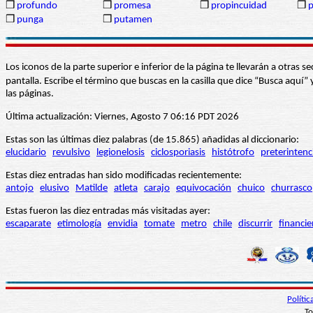
❒
profundo
❒
promesa
❒
propincuidad
❒
p
❒
punga
❒
putamen
Los iconos de la parte superior e inferior de la página te llevarán a otra
pantalla. Escribe el término que buscas en la casilla que dice “Busca aqu
las páginas.
Última actualización: Viernes, Agosto 7 06:16 PDT 2026
Estas son las últimas diez palabras (de 15.865) añadidas al diccionario:
elucidario
revulsivo
legionelosis
ciclosporiasis
histótrofo
preterintenc
Estas diez entradas han sido modificadas recientemente:
antojo
elusivo
Matilde
atleta
carajo
equivocación
chuico
churrasco
Estas fueron las diez entradas más visitadas ayer:
escaparate
etimología
envidia
tomate
metro
chile
discurrir
financie
Políti
To