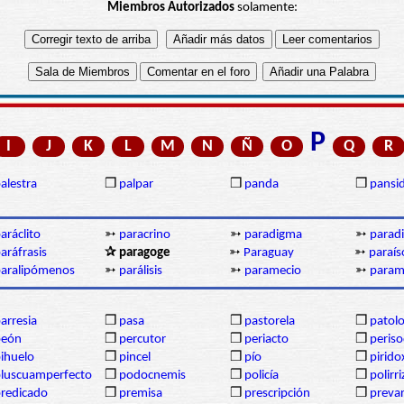
Miembros Autorizados
solamente:
P
I
J
K
L
M
N
Ñ
O
Q
R
alestra
❒
palpar
❒
panda
❒
pansi
aráclito
➳
paracrino
➳
paradigma
➳
parad
aráfrasis
✰ paragoge
➳
Paraguay
➳
paraís
aralipómenos
➳
parálisis
➳
paramecio
➳
param
arresia
❒
pasa
❒
pastorela
❒
patolo
peón
❒
percutor
❒
periacto
❒
periso
ihuelo
❒
pincel
❒
pío
❒
pirido
luscuamperfecto
❒
podocnemis
❒
policía
❒
polirr
redicado
❒
premisa
❒
prescripción
❒
prevar