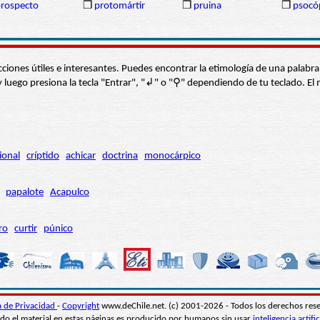
rospecto
❒
protomártir
❒
pruina
❒
psocó
s secciones útiles e interesantes. Puedes encontrar la etimología de una pal
í” y luego presiona la tecla "Entrar", "↲" o "⚲" dependiendo de tu teclado.
ional
críptido
achicar
doctrina
monocárpico
papalote
Acapulco
ro
curtir
púnico
ca de Privacidad
-
Copyright
www.deChile.net. (c) 2001-2026 - Todos los derechos res
do el material en estas páginas es producido por humanos sin usar
inteligencia artific