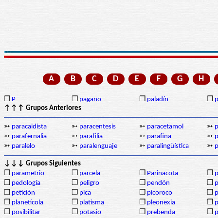
A
B
C
D
E
F
G
H
❒
P
❒
pagano
❒
paladín
❒
p
↑↑↑ Grupos Anteriores
➳
paracaidista
➳
paracentesis
➳
paracetamol
➳
p
➳
parafernalia
➳
parafilia
➳
parafina
➳
p
➳
paralelo
➳
paralenguaje
➳
paralingüística
➳
p
↓↓↓ Grupos Siguientes
❒
parametrio
❒
parcela
❒
Parinacota
❒
p
❒
pedología
❒
peligro
❒
pendón
❒
❒
petición
❒
pica
❒
picoroco
❒
p
❒
planetícola
❒
platisma
❒
pleonexia
❒
p
❒
posibilitar
❒
potasio
❒
prebenda
❒
p