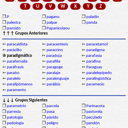
T
U
V
W
X
Y
Z
❒
P
❒
pagano
❒
paladín
❒
palestra
❒
palpar
❒
panda
❒
pansido
❒
Papanicolaou
↑↑↑ Grupos Anteriores
➳
paracaidista
➳
paracentesis
➳
paracetamol
➳
paráclito
➳
paracrino
➳
paradigma
✰ paradigmático
➳
paradoja
➳
parafasia
➳
parafernalia
➳
parafilia
➳
parafina
➳
paráfrasis
➳
paragoge
➳
Paraguay
➳
paraíso
➳
paralaje
➳
paralelepípedo
➳
paralelo
➳
paralenguaje
➳
paralingüística
➳
paralipómenos
➳
parálisis
➳
paramecio
➳
paramento
↓↓↓ Grupos Siguientes
❒
parametrio
❒
parcela
❒
Parinacota
❒
parresia
❒
pasa
❒
pastorela
❒
patología
❒
pávido
❒
peculado
❒
pedología
❒
peligro
❒
pendón