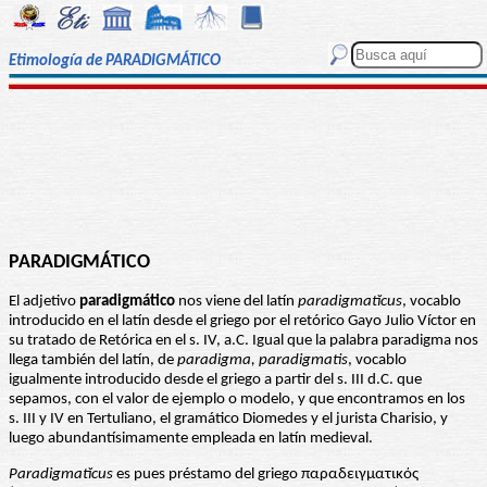
Etimología de PARADIGMÁTICO
PARADIGMÁTICO
El adjetivo
paradigmático
nos viene del latín
paradigmatĭcus
, vocablo
introducido en el latín desde el griego por el retórico Gayo Julio Víctor en
su tratado de Retórica en el s. IV, a.C. Igual que la palabra paradigma nos
llega también del latín, de
paradigma, paradigmatis
, vocablo
igualmente introducido desde el griego a partir del s. III d.C. que
sepamos, con el valor de ejemplo o modelo, y que encontramos en los
s. III y IV en Tertuliano, el gramático Diomedes y el jurista Charisio, y
luego abundantísimamente empleada en latín medieval.
Paradigmatĭcus
es pues préstamo del griego παραδειγματικός