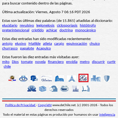
para buscar contenido dentro de las páginas.
Última actualización: Viernes, Agosto 7 06:16 PDT 2026
Estas son las últimas diez palabras (de 15.865) añadidas al diccionario:
elucidario
revulsivo
legionelosis
ciclosporiasis
histótrofo
preterintencional
críptido
achicar
doctrina
monocárpico
Estas diez entradas han sido modificadas recientemente:
antojo
elusivo
Matilde
atleta
carajo
equivocación
chuico
churrasco
papalote
Acapulco
Estas fueron las diez entradas más visitadas ayer:
mito
Dios
tomate
novela
financiero
envidia
metro
discurrir
curtir
chile
Política de Privacidad
-
Copyright
www.deChile.net. (c) 2001-2026 - Todos los
derechos reservados
Todo el material en estas páginas es producido por humanos sin usar
inteligencia