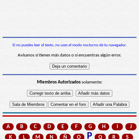
Si no puedes leer el texto, no uses el modo nocturno de tu navegador.
Avísanos si tienes más datos o si encuentras algún error.
Miembros Autorizados
solamente:
A
B
C
D
E
F
G
H
I
J
P
K
L
M
N
Ñ
O
Q
R
S