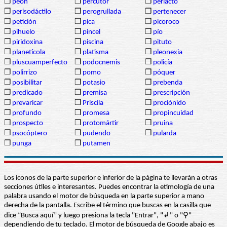
❒
peón
❒
percutor
❒
periacto
❒
perisodáctilo
❒
perogrullada
❒
pertenecer
❒
petición
❒
pica
❒
picoroco
❒
pihuelo
❒
pincel
❒
pío
❒
piridoxina
❒
piscina
❒
pituto
❒
planetícola
❒
platisma
❒
pleonexia
❒
pluscuamperfecto
❒
podocnemis
❒
policía
❒
polirrizo
❒
pomo
❒
póquer
❒
posibilitar
❒
potasio
❒
prebenda
❒
predicado
❒
premisa
❒
prescripción
❒
prevaricar
❒
Priscila
❒
prociónido
❒
profundo
❒
promesa
❒
propincuidad
❒
prospecto
❒
protomártir
❒
pruina
❒
psocóptero
❒
pudendo
❒
pularda
❒
punga
❒
putamen
Los iconos de la parte superior e inferior de la página te llevarán a otras
secciones útiles e interesantes. Puedes encontrar la etimología de una
palabra usando el motor de búsqueda en la parte superior a mano
derecha de la pantalla. Escribe el término que buscas en la casilla que
dice “Busca aquí” y luego presiona la tecla "Entrar", "↲" o "⚲"
dependiendo de tu teclado. El motor de búsqueda de Google abajo es