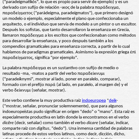
("paradeigmatikós", lo que es propio para servir de ejemplo) y es un
derivado con sufijo de relación -ικος de la palabra παράδειγμα,
παραδείγματος ("parádeigma, paradeígmatos"), que primero designó
un modelo o ejemplo, especialmente el plano que confeccionaba un
arquitecto, o el individuo que servía de modelo a un pintor o un escultor.
Después los sofistas, que tanto desarrollaron la enseñanza en Grecia,
llamaron παράδειγμα a los escritos que confeccionaban como métodos
para desarrollar la enseñanza, y poco después también a los
compendios gramaticales para enseñanza correcta, a partir de lo cual
hablamos de paradigmas gramaticales. Asimismo la expresión griega ἐπὶ
παραδείγματος, significa "por ejemplo".
La palabra παράδειγμα es un sustantivo con sufijo de medio o
resultado -ma, -matos a partir del verbo παραδείκνυμι
("paradeíknymi", mostrar al lado, poner en paralelo, comparar),
formado con el prefijo παρά (al lado, en paralelo, al margen de) y el
verbo δείκνυμι (señalar, mostrar).
Este verbo contiene la muy productiva raíz
indoeuropea
*
deik
-
("mostrar, señalar, pronunciar solemnemente), que para algunos
indoeuropeístas pudo significar en origen "dedo" o "mano". Esta raíz es
especialmente productiva en latín donde la encontramos en el verbo
dicĕre
(decir, señalar) como también el verbo
dicare
(señalar, indicar,
comparte raíz con
digĭtus
, "dedo"). Una inmensa cantidad de palabras
latinas procede de estos verbos latinos, como decir, dicción, dicho,