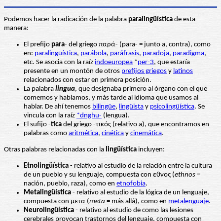
Podemos hacer la radicación de la palabra
paralingüística
de esta
manera:
El prefijo
para
- del griego παρά- (para- = junto a, contra), como
en:
paralingüística
,
parábola
,
paráfrasis
,
paradoja
,
paradigma
,
etc. Se asocia con la raíz
indoeuropea
*
per-3
, que estaría
presente en un montón de otros
prefijos griegos
y
latinos
relacionados con estar en primera posición.
La palabra
lingua
, que designaba primero al órgano con el que
comemos y hablamos, y más tarde al idioma que usamos al
hablar. De ahí tenemos
bilingüe
,
lingüista
y
psicolingüística
. Se
vincula con la raíz
*dnghu-
(lengua).
El sufijo -
tica
del griego -τικός (relativo a), que encontramos en
palabras como
aritmética
,
cinética
y
cinemática
.
Otras palabras relacionadas con la
lingüística
incluyen:
Etnolingüística
- relativo al estudio de la relación entre la cultura
de un pueblo y su lenguaje, compuesta con εθνος (
ethnos
=
nación, pueblo, raza), como en
etnofobia
.
Metalingüística
- relativo al estudio de la lógica de un lenguaje,
compuesta con μετα (
meta
= más allá), como en
metalenguaje
.
Neurolingüística
- relativo al estudio de como las lesiones
cerebrales provocan trastornos del lenguaje, compuesta con