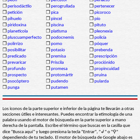
❒
peón
❒
percutor
❒
periacto
❒
perisodáctilo
❒
perogrullada
❒
pertenecer
❒
petición
❒
pica
❒
picoroco
❒
pihuelo
❒
pincel
❒
pío
❒
piridoxina
❒
piscina
❒
pituto
❒
planetícola
❒
platisma
❒
pleonexia
❒
pluscuamperfecto
❒
podocnemis
❒
policía
❒
polirrizo
❒
pomo
❒
póquer
❒
posibilitar
❒
potasio
❒
prebenda
❒
predicado
❒
premisa
❒
prescripción
❒
prevaricar
❒
Priscila
❒
prociónido
❒
profundo
❒
promesa
❒
propincuidad
❒
prospecto
❒
protomártir
❒
pruina
❒
psocóptero
❒
pudendo
❒
pularda
❒
punga
❒
putamen
Los iconos de la parte superior e inferior de la página te llevarán a otras
secciones útiles e interesantes. Puedes encontrar la etimología de una
palabra usando el motor de búsqueda en la parte superior a mano
derecha de la pantalla. Escribe el término que buscas en la casilla que
dice “Busca aquí” y luego presiona la tecla "Entrar", "↲" o "⚲"
dependiendo de tu teclado. El motor de búsqueda de Google abajo es