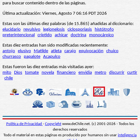
para buscar contenido dentro de las páginas.
Última actualización: Viernes, Agosto 7 06:16 PDT 2026
Estas son las últimas diez palabras (de 15.865) añadidas al diccionario:
elucidario
revulsivo
legionelosis
ciclosporiasis
histótrofo
preterintencional
críptido
achicar
doctrina
monocárpico
Estas diez entradas han sido modificadas recientemente:
antojo
elusivo
Matilde
atleta
carajo
equivocación
chuico
churrasco
papalote
Acapulco
Estas fueron las diez entradas más visitadas ayer:
mito
Dios
tomate
novela
financiero
envidia
metro
discurrir
curtir
chile
Política de Privacidad
-
Copyright
www.deChile.net. (c) 2001-2026 - Todos los
derechos reservados
Todo el material en estas páginas es producido por humanos sin usar
inteligencia