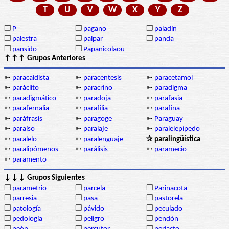
T
U
V
W
X
Y
Z
❒
P
❒
pagano
❒
paladín
❒
palestra
❒
palpar
❒
panda
❒
pansido
❒
Papanicolaou
↑↑↑ Grupos Anteriores
➳
paracaidista
➳
paracentesis
➳
paracetamol
➳
paráclito
➳
paracrino
➳
paradigma
➳
paradigmático
➳
paradoja
➳
parafasia
➳
parafernalia
➳
parafilia
➳
parafina
➳
paráfrasis
➳
paragoge
➳
Paraguay
➳
paraíso
➳
paralaje
➳
paralelepípedo
➳
paralelo
➳
paralenguaje
✰ paralingüística
➳
paralipómenos
➳
parálisis
➳
paramecio
➳
paramento
↓↓↓ Grupos Siguientes
❒
parametrio
❒
parcela
❒
Parinacota
❒
parresia
❒
pasa
❒
pastorela
❒
patología
❒
pávido
❒
peculado
❒
pedología
❒
peligro
❒
pendón