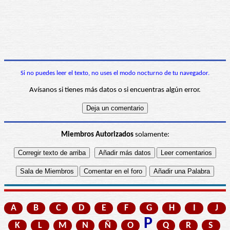
Si no puedes leer el texto, no uses el modo nocturno de tu navegador.
Avísanos si tienes más datos o si encuentras algún error.
Miembros Autorizados
solamente:
A
B
C
D
E
F
G
H
I
J
P
K
L
M
N
Ñ
O
Q
R
S