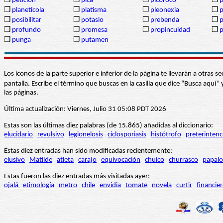
❒
petición
❒
pica
❒
picoroco
❒
p
❒
planetícola
❒
platisma
❒
pleonexia
❒
p
❒
posibilitar
❒
potasio
❒
prebenda
❒
p
❒
profundo
❒
promesa
❒
propincuidad
❒
p
❒
punga
❒
putamen
Los iconos de la parte superior e inferior de la página te llevarán a otra
pantalla. Escribe el término que buscas en la casilla que dice “Busca aqu
las páginas.
Última actualización: Viernes, Julio 31 05:08 PDT 2026
Estas son las últimas diez palabras (de 15.865) añadidas al diccionario:
elucidario
revulsivo
legionelosis
ciclosporiasis
histótrofo
preterintenc
Estas diez entradas han sido modificadas recientemente:
elusivo
Matilde
atleta
carajo
equivocación
chuico
churrasco
papalo
Estas fueron las diez entradas más visitadas ayer:
ojalá
etimología
metro
chile
envidia
tomate
novela
curtir
financie