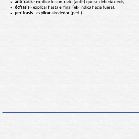
antífrasis
- explicar lo contrario (anti-) que se debería decir,
écfrasis
- explicar hasta el final (ek- indica hacia fuera),
perifrasis
- explicar alrededor (peri-).