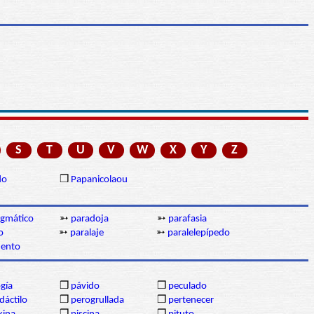
S
T
U
V
W
X
Y
Z
do
❒
Papanicolaou
igmático
➳
paradoja
➳
parafasia
o
➳
paralaje
➳
paralelepípedo
ento
gía
❒
pávido
❒
peculado
dáctilo
❒
perogrullada
❒
pertenecer