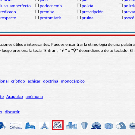
ihuelo
❒
pincel
❒
pío
❒
pirido
luscuamperfecto
❒
podocnemis
❒
policía
❒
polirr
redicado
❒
premisa
❒
prescripción
❒
prevar
rospecto
❒
protomártir
❒
pruina
❒
psocó
s secciones útiles e interesantes. Puedes encontrar la etimología de una pal
í” y luego presiona la tecla "Entrar", "↲" o "⚲" dependiendo de tu teclado.
ional
críptido
achicar
doctrina
monocárpico
te
Acapulco
anémona
ro
discurrir