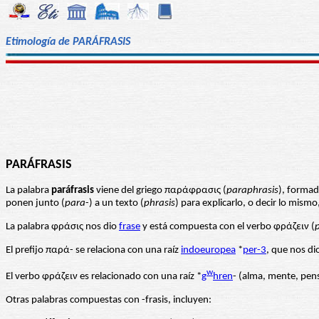
Etimología de PARÁFRASIS
PARÁFRASIS
La palabra
paráfrasis
viene del griego παράφρασις (
paraphrasis
), formad
ponen junto (
para
-) a un texto (
phrasis
) para explicarlo, o decir lo mism
La palabra φράσις nos dio
frase
y está compuesta con el verbo φράζειν (
El prefijo παρά- se relaciona con una raíz
indoeuropea
*
per-3
, que nos d
w
El verbo φράζειν es relacionado con una raíz *
g
hren
- (alma, mente, pen
Otras palabras compuestas con -frasis, incluyen: