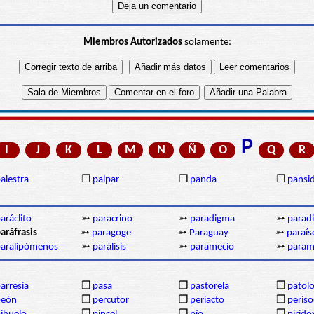
Miembros Autorizados
solamente:
P
I
J
K
L
M
N
Ñ
O
Q
R
alestra
❒
palpar
❒
panda
❒
pansi
aráclito
➳
paracrino
➳
paradigma
➳
parad
aráfrasis
➳
paragoge
➳
Paraguay
➳
paraís
aralipómenos
➳
parálisis
➳
paramecio
➳
param
arresia
❒
pasa
❒
pastorela
❒
patolo
peón
❒
percutor
❒
periacto
❒
periso