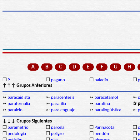
A
B
C
D
E
F
G
H
❒
P
❒
pagano
❒
paladín
❒
p
↑↑↑ Grupos Anteriores
➳
paracaidista
➳
paracentesis
➳
paracetamol
➳
p
➳
parafernalia
➳
parafilia
➳
parafina
✰ p
➳
paralelo
➳
paralenguaje
➳
paralingüística
➳
p
↓↓↓ Grupos Siguientes
❒
parametrio
❒
parcela
❒
Parinacota
❒
p
❒
pedología
❒
peligro
❒
pendón
❒