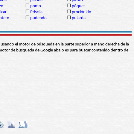
xina
❒
piscina
❒
pituto
izo
❒
pomo
❒
póquer
icar
❒
Priscila
❒
prociónido
ptero
❒
pudendo
❒
pularda
abra usando el motor de búsqueda en la parte superior a mano derecha de la
 El motor de búsqueda de Google abajo es para buscar contenido dentro de