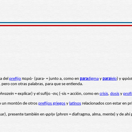
a del
prefijo
παρά- (para- = junto a, como en
para
digma
y
para
lelo
) y φράσ
o, pero con otras palabras, para que se entienda.
phrazein
= explicar) y el sufijo -σις (-sis = acción, como en
crisis
,
dosis
y
profi
io un montón de otros
prefijos griegos
y
latinos
relacionados con estar en pr
sar), presente también en φρἠν (
phren
= diafragma, alma, mente) y de ahí