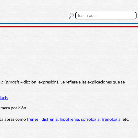
ις (
phrasis
= dicción, expresión). Se refiere a las explicaciones que se
laxis
.
imera posición.
 palabras como
frenesí
,
disfrenia
,
hipofrenia
,
sofrología
,
frenología
, etc.