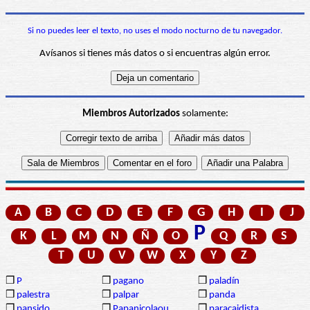
Si no puedes leer el texto, no uses el modo nocturno de tu navegador.
Avísanos si tienes más datos o si encuentras algún error.
Miembros Autorizados
solamente:
A
B
C
D
E
F
G
H
I
J
P
K
L
M
N
Ñ
O
Q
R
S
T
U
V
W
X
Y
Z
❒
P
❒
pagano
❒
paladín
❒
palestra
❒
palpar
❒
panda
❒
pansido
❒
Papanicolaou
❒
paracaidista