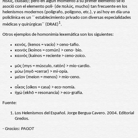
πόλις, ciudad); pero en algún momento a su primer elemento se lo
asoció con el elemento poli- (de πολύς, mucho) tan frecuente en los
helenismos modernos (polígrafo, polígono, etc.), y así hoy en día una
policlínica es un ´´ establecimiento privado con diversas especialidades
1
médicas y quirúrgicas´´ (DRAE)
.
Otros ejemplos de homonimia lexemática son los siguientes:
κενός, (kenos = vacío) > ceno-tafio.
κοινός (koinos = común) > ceno- bio.
καινός (kainos = reciente > ceno-zoico.
μῦς (mys = músculo, ratón) > mio-cardio.
μύω (myō =cerrar) > mi-opía.
μεῖον (meion = menos) > mio-ceno.
οἶκος (oikos = casa) > eco-nomía.
ἠχώ (ekhō = resonancia) > eco-grafía.
Fuente:
Los Helenismos del Español. Jorge Bergua Cavero. 2004. Editorial
Gredos.
- Gracias: PAGOT