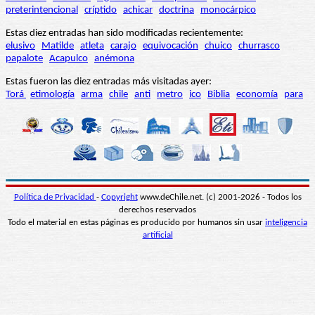
preterintencional
críptido
achicar
doctrina
monocárpico
Estas diez entradas han sido modificadas recientemente:
elusivo
Matilde
atleta
carajo
equivocación
chuico
churrasco
papalote
Acapulco
anémona
Estas fueron las diez entradas más visitadas ayer:
Torá
etimología
arma
chile
anti
metro
ico
Biblia
economía
para
Política de Privacidad
-
Copyright
www.deChile.net. (c) 2001-2026 - Todos los
derechos reservados
Todo el material en estas páginas es producido por humanos sin usar
inteligencia
artificial