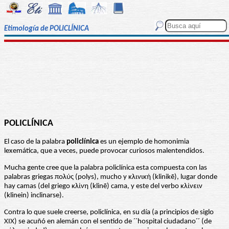
Etimología de POLICLÍNICA
POLICLÍNICA
El caso de la palabra
policlínica
es un ejemplo de homonimia
lexemática, que a veces, puede provocar curiosos malentendidos.
Mucha gente cree que la palabra policlínica esta compuesta con las
palabras griegas πολύς (polys), mucho y κλινική (klinikē), lugar donde
hay camas (del griego κλίνη (klinē) cama, y este del verbo κλίνειν
(klinein) inclinarse).
Contra lo que suele creerse, policlínica, en su día (a principios de siglo
XIX) se acuñó en alemán con el sentido de ´´hospital ciudadano´´ (de