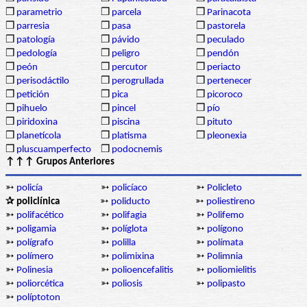
❒
parametrio
❒
parcela
❒
Parinacota
❒
parresia
❒
pasa
❒
pastorela
❒
patología
❒
pávido
❒
peculado
❒
pedología
❒
peligro
❒
pendón
❒
peón
❒
percutor
❒
periacto
❒
perisodáctilo
❒
perogrullada
❒
pertenecer
❒
petición
❒
pica
❒
picoroco
❒
pihuelo
❒
pincel
❒
pío
❒
piridoxina
❒
piscina
❒
pituto
❒
planetícola
❒
platisma
❒
pleonexia
❒
pluscuamperfecto
❒
podocnemis
↑↑↑ Grupos Anteriores
➳
policía
➳
policíaco
➳
Policleto
✰ policlínica
➳
poliducto
➳
poliestireno
➳
polifacético
➳
polifagia
➳
Polifemo
➳
poligamia
➳
políglota
➳
polígono
➳
polígrafo
➳
polilla
➳
polímata
➳
polímero
➳
polimixina
➳
Polimnia
➳
Polinesia
➳
polioencefalitis
➳
poliomielitis
➳
poliorcética
➳
poliosis
➳
polipasto
➳
políptoton