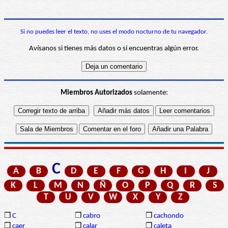
Si no puedes leer el texto, no uses el modo nocturno de tu navegador.
Avísanos si tienes más datos o si encuentras algún error.
Miembros Autorizados
solamente:
C
A
B
D
E
F
G
H
I
J
K
L
M
N
Ñ
O
P
Q
R
S
T
U
V
W
X
Y
Z
❒
C
❒
cabro
❒
cachondo
❒
caer
❒
calar
❒
caleta