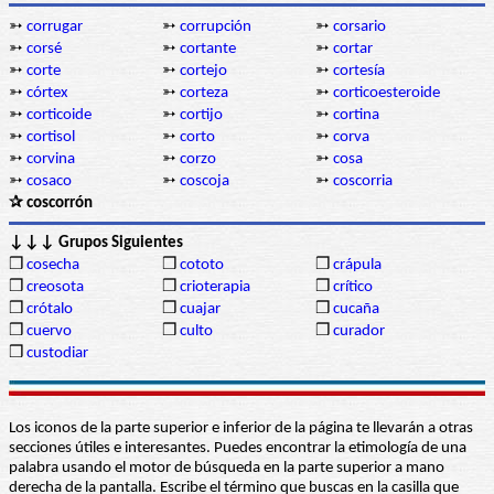
➳
corrugar
➳
corrupción
➳
corsario
➳
corsé
➳
cortante
➳
cortar
➳
corte
➳
cortejo
➳
cortesía
➳
córtex
➳
corteza
➳
corticoesteroide
➳
corticoide
➳
cortijo
➳
cortina
➳
cortisol
➳
corto
➳
corva
➳
corvina
➳
corzo
➳
cosa
➳
cosaco
➳
coscoja
➳
coscorria
✰ coscorrón
↓↓↓ Grupos Siguientes
❒
cosecha
❒
cototo
❒
crápula
❒
creosota
❒
crioterapia
❒
crítico
❒
crótalo
❒
cuajar
❒
cucaña
❒
cuervo
❒
culto
❒
curador
❒
custodiar
Los iconos de la parte superior e inferior de la página te llevarán a otras
secciones útiles e interesantes. Puedes encontrar la etimología de una
palabra usando el motor de búsqueda en la parte superior a mano
derecha de la pantalla. Escribe el término que buscas en la casilla que