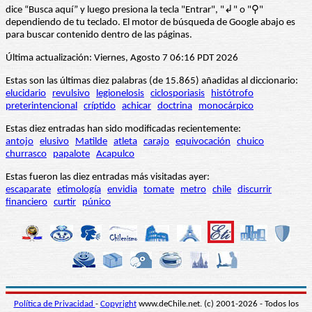
dice “Busca aquí” y luego presiona la tecla "Entrar", "↲" o "⚲"
dependiendo de tu teclado. El motor de búsqueda de Google abajo es
para buscar contenido dentro de las páginas.
Última actualización: Viernes, Agosto 7 06:16 PDT 2026
Estas son las últimas diez palabras (de 15.865) añadidas al diccionario:
elucidario
revulsivo
legionelosis
ciclosporiasis
histótrofo
preterintencional
críptido
achicar
doctrina
monocárpico
Estas diez entradas han sido modificadas recientemente:
antojo
elusivo
Matilde
atleta
carajo
equivocación
chuico
churrasco
papalote
Acapulco
Estas fueron las diez entradas más visitadas ayer:
escaparate
etimología
envidia
tomate
metro
chile
discurrir
financiero
curtir
púnico
Política de Privacidad
-
Copyright
www.deChile.net. (c) 2001-2026 - Todos los