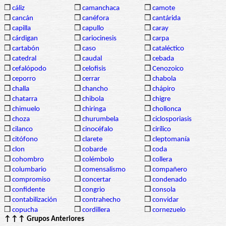
❒
cáliz
❒
camanchaca
❒
camote
❒
cancán
❒
canéfora
❒
cantárida
❒
capilla
❒
capullo
❒
caray
❒
cárdigan
❒
cariocinesis
❒
carpa
❒
cartabón
❒
caso
❒
cataléctico
❒
catedral
❒
caudal
❒
cebada
❒
cefalópodo
❒
celofisis
❒
Cenozoico
❒
ceporro
❒
cerrar
❒
chabola
❒
challa
❒
chancho
❒
chápiro
❒
chatarra
❒
chibola
❒
chigre
❒
chimuelo
❒
chiringa
❒
chollonca
❒
choza
❒
churumbela
❒
ciclosporiasis
❒
cilanco
❒
cinocéfalo
❒
cirílico
❒
citófono
❒
clarete
❒
cleptomanía
❒
clon
❒
cobarde
❒
coda
❒
cohombro
❒
colémbolo
❒
collera
❒
columbario
❒
comensalismo
❒
compañero
❒
compromiso
❒
concertar
❒
condenado
❒
confidente
❒
congrio
❒
consola
❒
contabilización
❒
contrahecho
❒
convidar
❒
copucha
❒
cordillera
❒
cornezuelo
↑↑↑ Grupos Anteriores