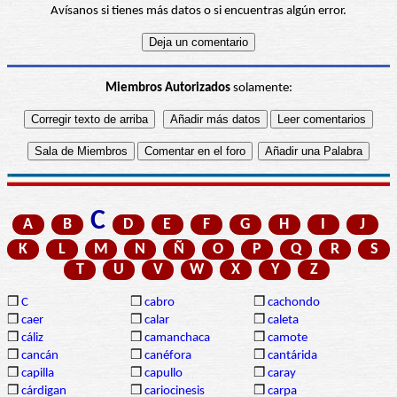
Avísanos si tienes más datos o si encuentras algún error.
Miembros Autorizados
solamente:
C
A
B
D
E
F
G
H
I
J
K
L
M
N
Ñ
O
P
Q
R
S
T
U
V
W
X
Y
Z
❒
C
❒
cabro
❒
cachondo
❒
caer
❒
calar
❒
caleta
❒
cáliz
❒
camanchaca
❒
camote
❒
cancán
❒
canéfora
❒
cantárida
❒
capilla
❒
capullo
❒
caray
❒
cárdigan
❒
cariocinesis
❒
carpa