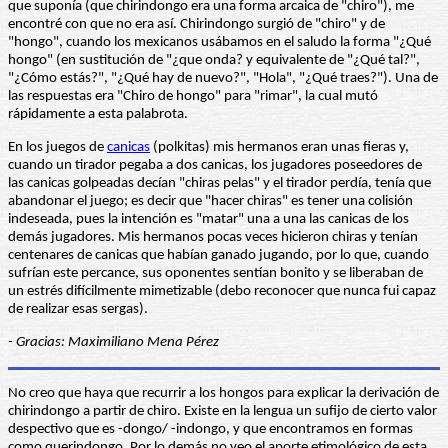
que suponía (que chirindongo era una forma arcaica de "chiro"), me
encontré con que no era así. Chirindongo surgió de "chiro" y de
"hongo", cuando los mexicanos usábamos en el saludo la forma "¿Qué
hongo" (en sustitución de "¿que onda? y equivalente de "¿Qué tal?",
"¿Cómo estás?", "¿Qué hay de nuevo?", "Hola", "¿Qué traes?"). Una de
las respuestas era "Chiro de hongo" para "rimar", la cual mutó
rápidamente a esta palabrota.
En los juegos de
canicas
(polkitas) mis hermanos eran unas fieras y,
cuando un tirador pegaba a dos canicas, los jugadores poseedores de
las canicas golpeadas decían "chiras pelas" y el tirador perdía, tenía que
abandonar el juego; es decir que "hacer chiras" es tener una colisión
indeseada, pues la intención es "matar" una a una las canicas de los
demás jugadores. Mis hermanos pocas veces hicieron chiras y tenían
centenares de canicas que habían ganado jugando, por lo que, cuando
sufrían este percance, sus oponentes sentían bonito y se liberaban de
un estrés difícilmente mimetizable (debo reconocer que nunca fui capaz
de realizar esas sergas).
- Gracias: Maximiliano Mena Pérez
No creo que haya que recurrir a los hongos para explicar la derivación de
chirindongo a partir de chiro. Existe en la lengua un sufijo de cierto valor
despectivo que es -dongo/ -indongo, y que encontramos en formas
como querindongo. Por lo demás no veo el aporte etimológico de esta