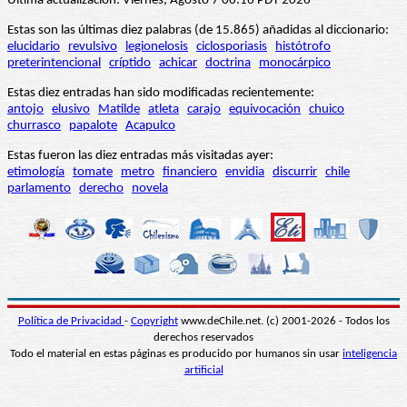
Última actualización: Viernes, Agosto 7 06:16 PDT 2026
Estas son las últimas diez palabras (de 15.865) añadidas al diccionario:
elucidario
revulsivo
legionelosis
ciclosporiasis
histótrofo
preterintencional
críptido
achicar
doctrina
monocárpico
Estas diez entradas han sido modificadas recientemente:
antojo
elusivo
Matilde
atleta
carajo
equivocación
chuico
churrasco
papalote
Acapulco
Estas fueron las diez entradas más visitadas ayer:
etimología
tomate
metro
financiero
envidia
discurrir
chile
parlamento
derecho
novela
Política de Privacidad
-
Copyright
www.deChile.net. (c) 2001-2026 - Todos los
derechos reservados
Todo el material en estas páginas es producido por humanos sin usar
inteligencia
artificial