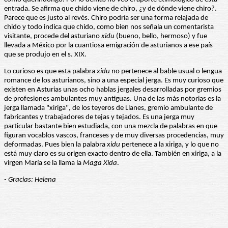
entrada. Se afirma que chido viene de chiro, ¿y de dónde viene chiro?.
Parece que es justo al revés. Chiro podría ser una forma relajada de
chido y todo indica que chido, como bien nos señala un comentarista
visitante, procede del asturiano
xidu
(bueno, bello, hermoso) y fue
llevada a México por la cuantiosa emigración de asturianos a ese país
que se produjo en el s. XIX.
Lo curioso es que esta palabra
xidu
no pertenece al bable usual o lengua
romance de los asturianos, sino a una especial jerga. Es muy curioso que
existen en Asturias unas ocho hablas jergales desarrolladas por gremios
de profesiones ambulantes muy antiguas. Una de las más notorias es la
jerga llamada "xiriga", de los teyeros de Llanes, gremio ambulante de
fabricantes y trabajadores de tejas y tejados. Es una jerga muy
particular bastante bien estudiada, con una mezcla de palabras en que
figuran vocablos vascos, franceses y de muy diversas procedencias, muy
deformadas. Pues bien la palabra
xidu
pertenece a la xiriga, y lo que no
está muy claro es su origen exacto dentro de ella. También en xiriga, a la
virgen María se la llama la
Maga Xida
.
- Gracias: Helena