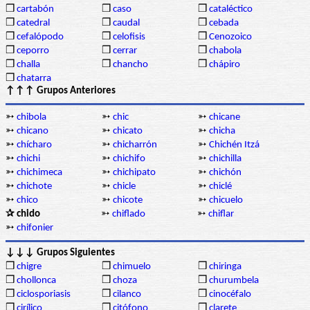
❒
cartabón
❒
caso
❒
cataléctico
❒
catedral
❒
caudal
❒
cebada
❒
cefalópodo
❒
celofisis
❒
Cenozoico
❒
ceporro
❒
cerrar
❒
chabola
❒
challa
❒
chancho
❒
chápiro
❒
chatarra
↑↑↑ Grupos Anteriores
➳
chibola
➳
chic
➳
chicane
➳
chicano
➳
chicato
➳
chicha
➳
chícharo
➳
chicharrón
➳
Chichén Itzá
➳
chichi
➳
chichifo
➳
chichilla
➳
chichimeca
➳
chichipato
➳
chichón
➳
chichote
➳
chicle
➳
chiclé
➳
chico
➳
chicote
➳
chicuelo
✰ chido
➳
chiflado
➳
chiflar
➳
chifonier
↓↓↓ Grupos Siguientes
❒
chigre
❒
chimuelo
❒
chiringa
❒
chollonca
❒
choza
❒
churumbela
❒
ciclosporiasis
❒
cilanco
❒
cinocéfalo
❒
cirílico
❒
citófono
❒
clarete