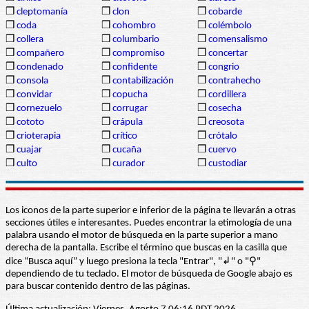
❒
cleptomanía
❒
clon
❒
cobarde
❒
coda
❒
cohombro
❒
colémbolo
❒
collera
❒
columbario
❒
comensalismo
❒
compañero
❒
compromiso
❒
concertar
❒
condenado
❒
confidente
❒
congrio
❒
consola
❒
contabilización
❒
contrahecho
❒
convidar
❒
copucha
❒
cordillera
❒
cornezuelo
❒
corrugar
❒
cosecha
❒
cototo
❒
crápula
❒
creosota
❒
crioterapia
❒
crítico
❒
crótalo
❒
cuajar
❒
cucaña
❒
cuervo
❒
culto
❒
curador
❒
custodiar
Los iconos de la parte superior e inferior de la página te llevarán a otras
secciones útiles e interesantes. Puedes encontrar la etimología de una
palabra usando el motor de búsqueda en la parte superior a mano
derecha de la pantalla. Escribe el término que buscas en la casilla que
dice “Busca aquí” y luego presiona la tecla "Entrar", "↲" o "⚲"
dependiendo de tu teclado. El motor de búsqueda de Google abajo es
para buscar contenido dentro de las páginas.