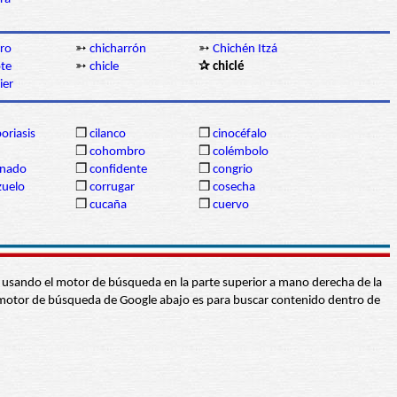
aro
➳
chicharrón
➳
Chichén Itzá
ote
➳
chicle
✰ chiclé
ier
poriasis
❒
cilanco
❒
cinocéfalo
❒
cohombro
❒
colémbolo
nado
❒
confidente
❒
congrio
zuelo
❒
corrugar
❒
cosecha
❒
cucaña
❒
cuervo
abra usando el motor de búsqueda en la parte superior a mano derecha de la
 El motor de búsqueda de Google abajo es para buscar contenido dentro de