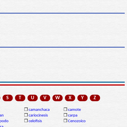
S
T
U
V
W
X
Y
Z
❒
camanchaca
❒
camote
gan
❒
cariocinesis
❒
carpa
ópodo
❒
celofisis
❒
Cenozoico
ra