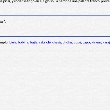
 salpicar, y rociar se forjó en el siglo XVI a partir de una palabra franco-prove
lor
".
jemplo:
biela
,
bobina
,
bujía
,
cabriolé
,
chasis
,
chófer
,
cupé
,
capó
,
gicleur
,
gara