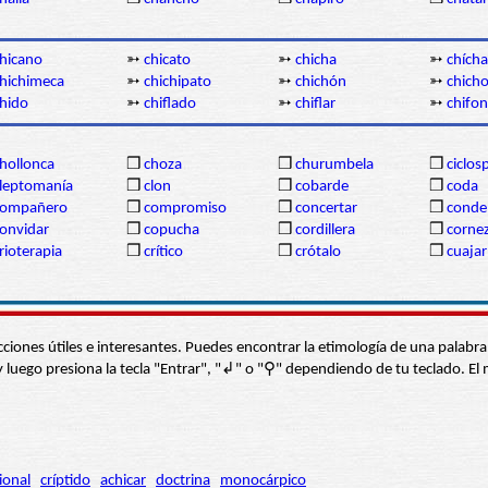
hicano
➳
chicato
➳
chicha
➳
chích
hichimeca
➳
chichipato
➳
chichón
➳
chich
hido
➳
chiflado
➳
chiflar
➳
chifon
hollonca
❒
choza
❒
churumbela
❒
ciclos
leptomanía
❒
clon
❒
cobarde
❒
coda
compañero
❒
compromiso
❒
concertar
❒
conde
onvidar
❒
copucha
❒
cordillera
❒
corne
rioterapia
❒
crítico
❒
crótalo
❒
cuajar
s secciones útiles e interesantes. Puedes encontrar la etimología de una pal
í” y luego presiona la tecla "Entrar", "↲" o "⚲" dependiendo de tu teclado.
ional
críptido
achicar
doctrina
monocárpico