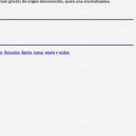
nzal (
giscla
) de origen desconocido, quizá una onomatopeya.
je
,
limusina
,
llanta
,
pana
,
peaje
y
polea
.