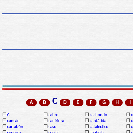
C
A
B
D
E
F
G
H
I
❒
C
❒
cabro
❒
cachondo
❒
c
❒
cancán
❒
canéfora
❒
cantárida
❒
c
❒
cartabón
❒
caso
❒
cataléctico
❒
c
❒
ceporro
❒
cerrar
❒
chabola
❒
c