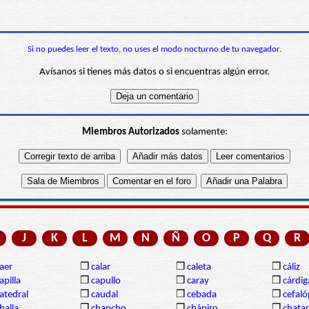
Si no puedes leer el texto, no uses el modo nocturno de tu navegador.
Avísanos si tienes más datos o si encuentras algún error.
Miembros Autorizados
solamente:
J
K
L
M
N
Ñ
O
P
Q
R
aer
❒
calar
❒
caleta
❒
cáliz
apilla
❒
capullo
❒
caray
❒
cárdi
atedral
❒
caudal
❒
cebada
❒
cefal
halla
❒
chancho
❒
chápiro
❒
chatar