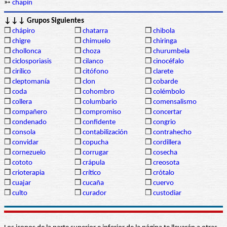
➳
chapín
↓↓↓ Grupos Siguientes
❒
chápiro
❒
chatarra
❒
chibola
❒
chigre
❒
chimuelo
❒
chiringa
❒
chollonca
❒
choza
❒
churumbela
❒
ciclosporiasis
❒
cilanco
❒
cinocéfalo
❒
cirílico
❒
citófono
❒
clarete
❒
cleptomanía
❒
clon
❒
cobarde
❒
coda
❒
cohombro
❒
colémbolo
❒
collera
❒
columbario
❒
comensalismo
❒
compañero
❒
compromiso
❒
concertar
❒
condenado
❒
confidente
❒
congrio
❒
consola
❒
contabilización
❒
contrahecho
❒
convidar
❒
copucha
❒
cordillera
❒
cornezuelo
❒
corrugar
❒
cosecha
❒
cototo
❒
crápula
❒
creosota
❒
crioterapia
❒
crítico
❒
crótalo
❒
cuajar
❒
cucaña
❒
cuervo
❒
culto
❒
curador
❒
custodiar