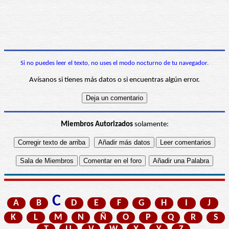
Si no puedes leer el texto, no uses el modo nocturno de tu navegador.
Avísanos si tienes más datos o si encuentras algún error.
Miembros Autorizados
solamente:
C
A
B
D
E
F
G
H
I
J
K
L
M
N
Ñ
O
P
Q
R
S