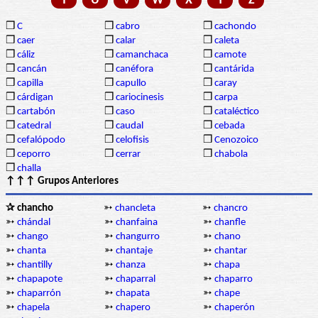
T
U
V
W
X
Y
Z
❒
C
❒
cabro
❒
cachondo
❒
caer
❒
calar
❒
caleta
❒
cáliz
❒
camanchaca
❒
camote
❒
cancán
❒
canéfora
❒
cantárida
❒
capilla
❒
capullo
❒
caray
❒
cárdigan
❒
cariocinesis
❒
carpa
❒
cartabón
❒
caso
❒
cataléctico
❒
catedral
❒
caudal
❒
cebada
❒
cefalópodo
❒
celofisis
❒
Cenozoico
❒
ceporro
❒
cerrar
❒
chabola
❒
challa
↑↑↑ Grupos Anteriores
✰ chancho
➳
chancleta
➳
chancro
➳
chándal
➳
chanfaina
➳
chanfle
➳
chango
➳
changurro
➳
chano
➳
chanta
➳
chantaje
➳
chantar
➳
chantilly
➳
chanza
➳
chapa
➳
chapapote
➳
chaparral
➳
chaparro
➳
chaparrón
➳
chapata
➳
chape
➳
chapela
➳
chapero
➳
chaperón