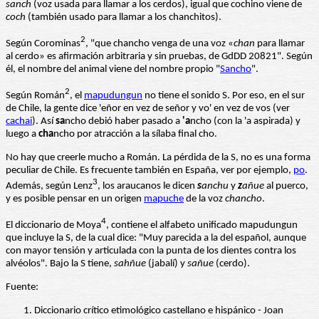
sanch
(voz usada para llamar a los cerdos), igual que cochino viene de
coch
(también usado para llamar a los chanchitos).
2
Según Corominas
, "que chancho venga de una voz «
chan
para llamar
al cerdo» es afirmación arbitraria y sin pruebas, de GdDD 20821". Según
él, el nombre del animal viene del nombre propio "
Sancho
".
2
Según Román
, el
mapudungun
no tiene el sonido S. Por eso, en el sur
de Chile, la gente dice 'eñor en vez de señor y vo' en vez de vos (ver
cachai
). Así
sa
ncho debió haber pasado a
'a
ncho (con la 'a aspirada) y
luego a
cha
ncho por atracción a la sílaba final cho.
No hay que creerle mucho a Román. La pérdida de la S, no es una forma
peculiar de Chile. Es frecuente también en España, ver por ejemplo,
po
.
3
Además, según Lenz
, los araucanos le dicen
s
anchu
y
z
añue
al puerco,
y es posible pensar en un origen
mapuche
de la voz
chancho
.
4
El diccionario de Moya
, contiene el alfabeto unificado mapudungun
que incluye la S, de la cual dice: "Muy parecida a la del español, aunque
con mayor tensión y articulada con la punta de los dientes contra los
alvéolos". Bajo la S tiene,
sahñue
(jabalí) y
sañue
(cerdo).
Fuente:
Diccionario crítico etimológico castellano e hispánico - Joan