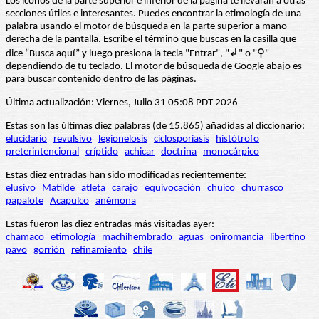
Los iconos de la parte superior e inferior de la página te llevarán a otras
secciones útiles e interesantes. Puedes encontrar la etimología de una
palabra usando el motor de búsqueda en la parte superior a mano
derecha de la pantalla. Escribe el término que buscas en la casilla que
dice “Busca aquí” y luego presiona la tecla "Entrar", "↲" o "⚲"
dependiendo de tu teclado. El motor de búsqueda de Google abajo es
para buscar contenido dentro de las páginas.
Última actualización: Viernes, Julio 31 05:08 PDT 2026
Estas son las últimas diez palabras (de 15.865) añadidas al diccionario:
elucidario
revulsivo
legionelosis
ciclosporiasis
histótrofo
preterintencional
críptido
achicar
doctrina
monocárpico
Estas diez entradas han sido modificadas recientemente:
elusivo
Matilde
atleta
carajo
equivocación
chuico
churrasco
papalote
Acapulco
anémona
Estas fueron las diez entradas más visitadas ayer:
chamaco
etimología
machihembrado
aguas
oniromancia
libertino
pavo
gorrión
refinamiento
chile