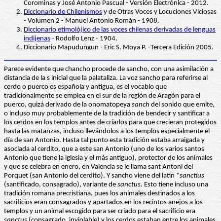
Corominas y José Antonio Pascual - Versión Electrónica - 2012.
Diccionario de Chilenismos
y de Otras Voces y Locuciones Viciosas
- Volumen 2 - Manuel Antonio Román - 1908.
Diccionario etimolójico de las voces chilenas derivadas de lenguas
indijenas
- Rodolfo Lenz - 1904.
Diccionario Mapudungun - Eric S. Moya P. -Tercera Edición 2005.
Parece evidente que chancho procede de sancho, con una asimilación a
distancia de la s inicial que la palataliza. La voz sancho para referirse al
cerdo o puerco es española y antigua, es el vocablo que
tradicionalmente se emplea en el sur de la región de Aragón para el
puerco, quizá derivado de la onomatopeya
sanch
del sonido que emite,
o incluso muy probablemente de la tradición de bendecir y santificar a
los cerdos en los templos antes de criarlos para que crecieran protegidos
hasta las matanzas, incluso llevándolos a los templos especialmente el
día de san Antonio. Hasta tal punto esta tradición estaba arraigada y
asociada al cerdito, que a este san Antonio (uno de los varios santos
Antonio que tiene la iglesia y el más antiguo), protector de los animales
y que se celebra en enero, en Valencia se le llama sant Antoni del
Porquet (san Antonio del cerdito). Y sancho viene del latín *
sanctius
(santificado, consagrado), variante de
sanctus
. Esto tiene incluso una
tradición romana precristiana, pues los animales destinados a los
sacrificios eran consagrados y apartados en los recintos anejos a los
templos y un animal escogido para ser criado para el sacrificio era
sanctus
(consagrado, inviolable) y los cerdos estaban entre los animales