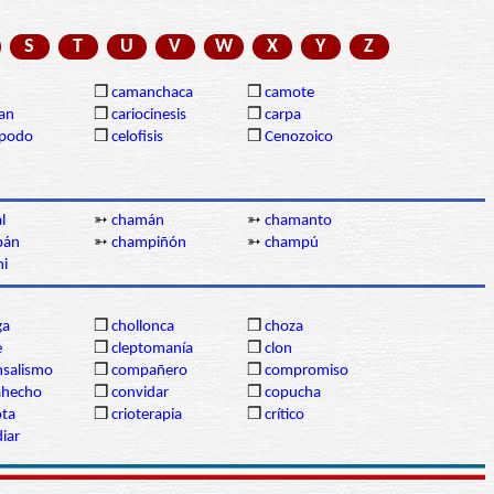
S
T
U
V
W
X
Y
Z
❒
camanchaca
❒
camote
gan
❒
cariocinesis
❒
carpa
ópodo
❒
celofisis
❒
Cenozoico
l
➳
chamán
➳
chamanto
pán
➳
champiñón
➳
champú
hi
ga
❒
chollonca
❒
choza
e
❒
cleptomanía
❒
clon
salismo
❒
compañero
❒
compromiso
ahecho
❒
convidar
❒
copucha
ota
❒
crioterapia
❒
crítico
iar