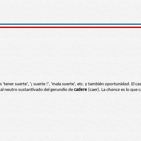
'tener suerte', '¡ suerte !', 'mala suerte', etc. y también
oportunidad
. El ca
ural neutro sustantivado del gerundio de
cadere
(caer). La
chance
es lo que ca