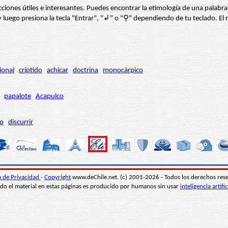
s secciones útiles e interesantes. Puedes encontrar la etimología de una pal
í” y luego presiona la tecla "Entrar", "↲" o "⚲" dependiendo de tu teclado.
ional
críptido
achicar
doctrina
monocárpico
papalote
Acapulco
ro
discurrir
ca de Privacidad
-
Copyright
www.deChile.net. (c) 2001-2026 - Todos los derechos res
do el material en estas páginas es producido por humanos sin usar
inteligencia artific