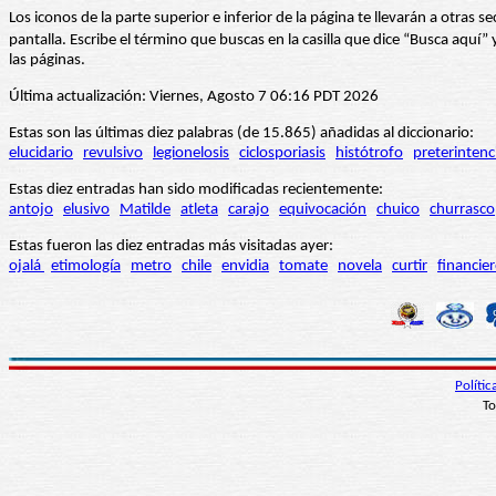
Los iconos de la parte superior e inferior de la página te llevarán a otra
pantalla. Escribe el término que buscas en la casilla que dice “Busca aqu
las páginas.
Última actualización: Viernes, Agosto 7 06:16 PDT 2026
Estas son las últimas diez palabras (de 15.865) añadidas al diccionario:
elucidario
revulsivo
legionelosis
ciclosporiasis
histótrofo
preterintenc
Estas diez entradas han sido modificadas recientemente:
antojo
elusivo
Matilde
atleta
carajo
equivocación
chuico
churrasco
Estas fueron las diez entradas más visitadas ayer:
ojalá
etimología
metro
chile
envidia
tomate
novela
curtir
financie
Políti
To