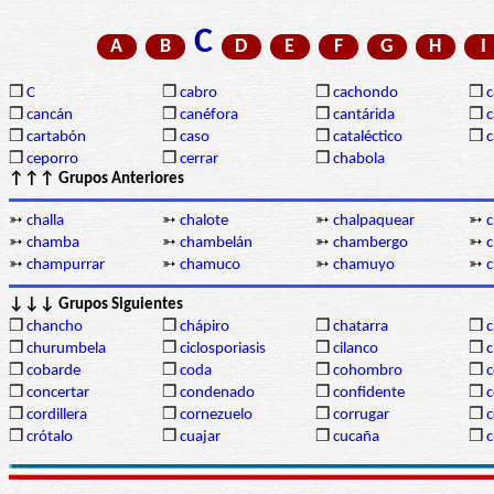
C
A
B
D
E
F
G
H
I
❒
C
❒
cabro
❒
cachondo
❒
c
❒
cancán
❒
canéfora
❒
cantárida
❒
c
❒
cartabón
❒
caso
❒
cataléctico
❒
c
❒
ceporro
❒
cerrar
❒
chabola
↑↑↑ Grupos Anteriores
➳
challa
➳
chalote
➳
chalpaquear
➳
c
➳
chamba
➳
chambelán
➳
chambergo
➳
➳
champurrar
➳
chamuco
➳
chamuyo
➳
c
↓↓↓ Grupos Siguientes
❒
chancho
❒
chápiro
❒
chatarra
❒
c
❒
churumbela
❒
ciclosporiasis
❒
cilanco
❒
c
❒
cobarde
❒
coda
❒
cohombro
❒
c
❒
concertar
❒
condenado
❒
confidente
❒
c
❒
cordillera
❒
cornezuelo
❒
corrugar
❒
c
❒
crótalo
❒
cuajar
❒
cucaña
❒
c