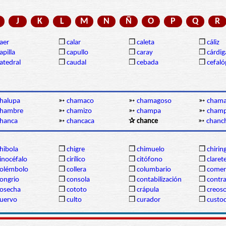
J
K
L
M
N
Ñ
O
P
Q
R
aer
❒
calar
❒
caleta
❒
cáliz
apilla
❒
capullo
❒
caray
❒
cárdi
atedral
❒
caudal
❒
cebada
❒
cefal
halupa
➳
chamaco
➳
chamagoso
➳
chama
chambre
➳
chamizo
➳
champa
➳
cham
hanca
➳
chancaca
✰ chance
➳
chanc
hibola
❒
chigre
❒
chimuelo
❒
chirin
inocéfalo
❒
cirílico
❒
citófono
❒
claret
olémbolo
❒
collera
❒
columbario
❒
comen
ongrio
❒
consola
❒
contabilización
❒
contr
osecha
❒
cototo
❒
crápula
❒
creos
uervo
❒
culto
❒
curador
❒
custod