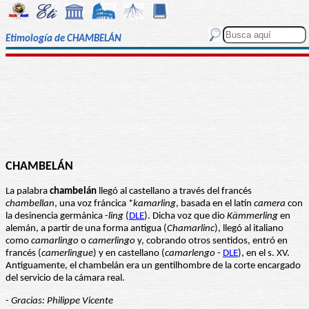
Etimología de CHAMBELÁN
CHAMBELÁN
La palabra
chambelán
llegó al castellano a través del francés
chambellan
, una voz fráncica *
kamarling
, basada en el latín
camera
con
la desinencia germánica -
ling
(
DLE
). Dicha voz que dio
Kämmerling
en
alemán, a partir de una forma antigua (
Chamarlinc
), llegó al italiano
como
camarlingo
o
camerlingo
y, cobrando otros sentidos, entró en
francés (
camerlingue
) y en castellano (
camarlengo
-
DLE
), en el s. XV.
Antiguamente, el chambelán era un gentilhombre de la corte encargado
del servicio de la cámara real.
- Gracias: Philippe Vicente