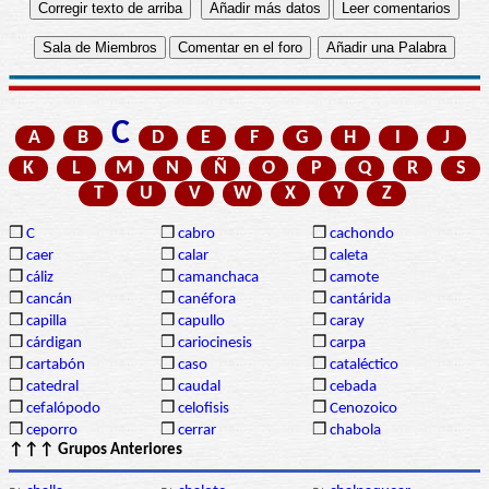
C
A
B
D
E
F
G
H
I
J
K
L
M
N
Ñ
O
P
Q
R
S
T
U
V
W
X
Y
Z
❒
C
❒
cabro
❒
cachondo
❒
caer
❒
calar
❒
caleta
❒
cáliz
❒
camanchaca
❒
camote
❒
cancán
❒
canéfora
❒
cantárida
❒
capilla
❒
capullo
❒
caray
❒
cárdigan
❒
cariocinesis
❒
carpa
❒
cartabón
❒
caso
❒
cataléctico
❒
catedral
❒
caudal
❒
cebada
❒
cefalópodo
❒
celofisis
❒
Cenozoico
❒
ceporro
❒
cerrar
❒
chabola
↑↑↑ Grupos Anteriores