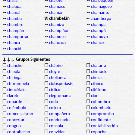
➳
challa
➳
chalote
➳
chalpaquear
➳
chalupa
➳
chamaco
➳
chamagoso
➳
chamal
➳
chamán
➳
chamanto
➳
chamba
✰ chambelán
➳
chambergo
➳
chambre
➳
chamizo
➳
champa
➳
champán
➳
champiñón
➳
champú
➳
champurrar
➳
chamuco
➳
chamuyo
➳
chanca
➳
chancaca
➳
chance
➳
chanchi
↓↓↓ Grupos Siguientes
❒
chancho
❒
chápiro
❒
chatarra
❒
chibola
❒
chigre
❒
chimuelo
❒
chiringa
❒
chollonca
❒
choza
❒
churumbela
❒
ciclosporiasis
❒
cilanco
❒
cinocéfalo
❒
cirílico
❒
citófono
❒
clarete
❒
cleptomanía
❒
clon
❒
cobarde
❒
coda
❒
cohombro
❒
colémbolo
❒
collera
❒
columbario
❒
comensalismo
❒
compañero
❒
compromiso
❒
concertar
❒
condenado
❒
confidente
❒
congrio
❒
consola
❒
contabilización
❒
contrahecho
❒
convidar
❒
copucha