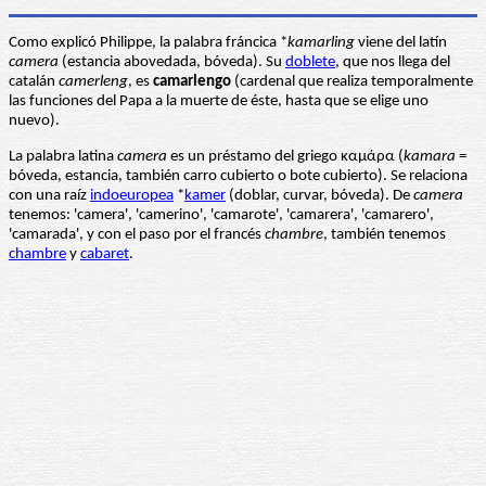
Como explicó Philippe, la palabra fráncica *
kamarling
viene del latín
camera
(estancia abovedada, bóveda). Su
doblete
, que nos llega del
catalán
camerleng
, es
camarlengo
(cardenal que realiza temporalmente
las funciones del Papa a la muerte de éste, hasta que se elige uno
nuevo).
La palabra latina
camera
es un préstamo del griego καμάρα (
kamara
=
bóveda, estancia, también carro cubierto o bote cubierto). Se relaciona
con una raíz
indoeuropea
*
kamer
(doblar, curvar, bóveda). De
camera
tenemos: 'camera', 'camerino', 'camarote', 'camarera', 'camarero',
'camarada', y con el paso por el francés
chambre
, también tenemos
chambre
y
cabaret
.