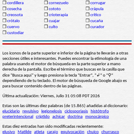
❒
cordillera
❒
cornezuelo
❒
corrugar
❒
cosecha
❒
cototo
❒
crápula
❒
creosota
❒
crioterapia
❒
crítico
❒
crótalo
❒
cuajar
❒
cucaña
❒
cuervo
❒
culto
❒
curador
❒
custodiar
Los iconos de la parte superior e inferior de la página te llevarán a otras
secciones útiles e interesantes. Puedes encontrar la etimología de una
palabra usando el motor de búsqueda en la parte superior a mano
derecha de la pantalla. Escribe el término que buscas en la casilla que
dice “Busca aquí” y luego presiona la tecla "Entrar", "↲" o "⚲"
dependiendo de tu teclado. El motor de búsqueda de Google abajo es
para buscar contenido dentro de las páginas.
Última actualización: Viernes, Julio 31 05:08 PDT 2026
Estas son las últimas diez palabras (de 15.865) añadidas al diccionario:
elucidario
revulsivo
legionelosis
ciclosporiasis
histótrofo
preterintencional
críptido
achicar
doctrina
monocárpico
Estas diez entradas han sido modificadas recientemente:
elusivo
Matilde
atleta
carajo
equivocación
chuico
churrasco