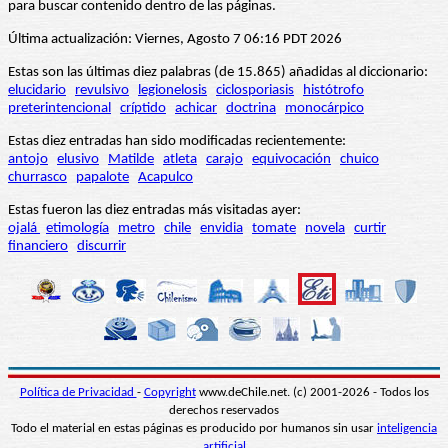
para buscar contenido dentro de las páginas.
Última actualización: Viernes, Agosto 7 06:16 PDT 2026
Estas son las últimas diez palabras (de 15.865) añadidas al diccionario:
elucidario
revulsivo
legionelosis
ciclosporiasis
histótrofo
preterintencional
críptido
achicar
doctrina
monocárpico
Estas diez entradas han sido modificadas recientemente:
antojo
elusivo
Matilde
atleta
carajo
equivocación
chuico
churrasco
papalote
Acapulco
Estas fueron las diez entradas más visitadas ayer:
ojalá
etimología
metro
chile
envidia
tomate
novela
curtir
financiero
discurrir
Política de Privacidad
-
Copyright
www.deChile.net. (c) 2001-2026 - Todos los
derechos reservados
Todo el material en estas páginas es producido por humanos sin usar
inteligencia
artificial