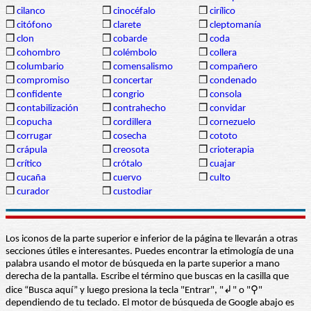
❒
cilanco
❒
cinocéfalo
❒
cirílico
❒
citófono
❒
clarete
❒
cleptomanía
❒
clon
❒
cobarde
❒
coda
❒
cohombro
❒
colémbolo
❒
collera
❒
columbario
❒
comensalismo
❒
compañero
❒
compromiso
❒
concertar
❒
condenado
❒
confidente
❒
congrio
❒
consola
❒
contabilización
❒
contrahecho
❒
convidar
❒
copucha
❒
cordillera
❒
cornezuelo
❒
corrugar
❒
cosecha
❒
cototo
❒
crápula
❒
creosota
❒
crioterapia
❒
crítico
❒
crótalo
❒
cuajar
❒
cucaña
❒
cuervo
❒
culto
❒
curador
❒
custodiar
Los iconos de la parte superior e inferior de la página te llevarán a otras
secciones útiles e interesantes. Puedes encontrar la etimología de una
palabra usando el motor de búsqueda en la parte superior a mano
derecha de la pantalla. Escribe el término que buscas en la casilla que
dice “Busca aquí” y luego presiona la tecla "Entrar", "↲" o "⚲"
dependiendo de tu teclado. El motor de búsqueda de Google abajo es