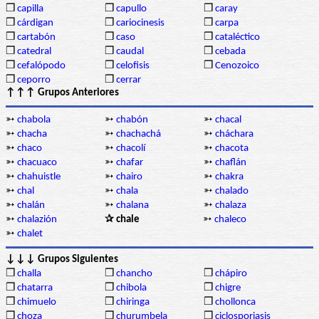
❒
capilla
❒
capullo
❒
caray
❒
cárdigan
❒
cariocinesis
❒
carpa
❒
cartabón
❒
caso
❒
cataléctico
❒
catedral
❒
caudal
❒
cebada
❒
cefalópodo
❒
celofisis
❒
Cenozoico
❒
ceporro
❒
cerrar
↑↑↑ Grupos Anteriores
➳
chabola
➳
chabón
➳
chacal
➳
chacha
➳
chachachá
➳
cháchara
➳
chaco
➳
chacolí
➳
chacota
➳
chacuaco
➳
chafar
➳
chaflán
➳
chahuistle
➳
chairo
➳
chakra
➳
chal
➳
chala
➳
chalado
➳
chalán
➳
chalana
➳
chalaza
➳
chalazión
✰ chale
➳
chaleco
➳
chalet
↓↓↓ Grupos Siguientes
❒
challa
❒
chancho
❒
chápiro
❒
chatarra
❒
chibola
❒
chigre
❒
chimuelo
❒
chiringa
❒
chollonca
❒
choza
❒
churumbela
❒
ciclosporiasis