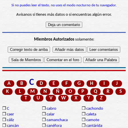
Si no puedes leer el texto, no uses el modo nocturno de tu navegador.
Avísanos si tienes más datos o si encuentras algún error.
Miembros Autorizados
solamente:
C
A
B
D
E
F
G
H
I
J
K
L
M
N
Ñ
O
P
Q
R
S
T
U
V
W
X
Y
Z
❒
C
❒
cabro
❒
cachondo
❒
caer
❒
calar
❒
caleta
❒
cáliz
❒
camanchaca
❒
camote
❒
cancán
❒
canéfora
❒
cantárida