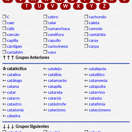
T
U
V
W
X
Y
Z
❒
C
❒
cabro
❒
cachondo
❒
caer
❒
calar
❒
caleta
❒
cáliz
❒
camanchaca
❒
camote
❒
cancán
❒
canéfora
❒
cantárida
❒
capilla
❒
capullo
❒
caray
❒
cárdigan
❒
cariocinesis
❒
carpa
❒
cartabón
❒
caso
↑↑↑ Grupos Anteriores
✰ cataléctico
➳
catalejo
➳
catalepsia
➳
catalina
➳
catálisis
➳
catalítico
➳
catálogo
➳
catamarán
➳
catamenia
➳
catana
➳
catapila
➳
catapulta
➳
catar
➳
catarata
➳
catarrino
➳
catarro
➳
catarsis
➳
catasta
➳
catastro
➳
catástrofe
➳
catatimia
➳
catatonia
➳
catecismo
➳
catecúmeno
➳
cátedra
↓↓↓ Grupos Siguientes