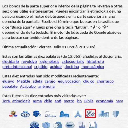
Los iconos de la parte superior e inferior de la página te llevarán a otras
secciones útiles e interesantes. Puedes encontrar la etimología de una
palabra usando el motor de búsqueda en la parte superior a mano
derecha de la pantalla. Escribe el término que buscas en la casilla que
dice “Busca aquí” y luego presiona la tecla "Entrar", "↲" o "⚲"
dependiendo de tu teclado. El motor de búsqueda de Google abajo es
para buscar contenido dentro de las páginas.
Última actualización: Viernes, Julio 31 05:08 PDT 2026
Estas son las últimas diez palabras (de 15.865) añadidas al diccionario:
elucidario
revulsivo
legionelosis
ciclosporiasis
histótrofo
preterintencional
críptido
achicar
doctrina
monocárpico
Estas diez entradas han sido modificadas recientemente:
elusivo
Matilde
atleta
carajo
equivocación
chuico
churrasco
papalote
Acapulco
anémona
Estas fueron las diez entradas más visitadas ayer:
Torá
etimología
arma
chile
anti
metro
ico
Biblia
economía
para