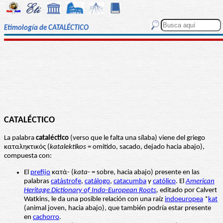
Etimología de CATALÉCTICO
CATALÉCTICO
La palabra
cataléctico
(verso que le falta una sílaba) viene del griego
καταληκτικός (
katalektikos
= omitido, sacado, dejado hacia abajo),
compuesta con:
El
prefijo
κατὰ- (
kata
- = sobre, hacia abajo) presente en las
palabras
catástrofe
,
catálogo
,
catacumba
y
católico
. El
American
Heritage Dictionary of Indo-European Roots
,
editado por Calvert
Watkins, le da una posible relación con una raíz
indoeuropea
*
kat
(animal joven, hacia abajo), que también podría estar presente
en
cachorro
.