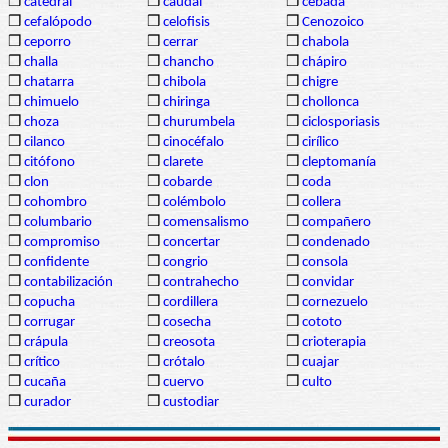
❒
catedral
❒
caudal
❒
cebada
❒
cefalópodo
❒
celofisis
❒
Cenozoico
❒
ceporro
❒
cerrar
❒
chabola
❒
challa
❒
chancho
❒
chápiro
❒
chatarra
❒
chibola
❒
chigre
❒
chimuelo
❒
chiringa
❒
chollonca
❒
choza
❒
churumbela
❒
ciclosporiasis
❒
cilanco
❒
cinocéfalo
❒
cirílico
❒
citófono
❒
clarete
❒
cleptomanía
❒
clon
❒
cobarde
❒
coda
❒
cohombro
❒
colémbolo
❒
collera
❒
columbario
❒
comensalismo
❒
compañero
❒
compromiso
❒
concertar
❒
condenado
❒
confidente
❒
congrio
❒
consola
❒
contabilización
❒
contrahecho
❒
convidar
❒
copucha
❒
cordillera
❒
cornezuelo
❒
corrugar
❒
cosecha
❒
cototo
❒
crápula
❒
creosota
❒
crioterapia
❒
crítico
❒
crótalo
❒
cuajar
❒
cucaña
❒
cuervo
❒
culto
❒
curador
❒
custodiar