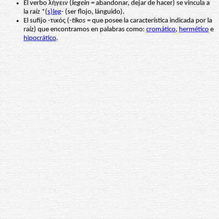
El verbo λήγειν (
legein
= abandonar, dejar de hacer) se vincula a
la raíz *(
s)leg
- (ser flojo, lánguido).
El sufijo -τικός (
-tikos
= que posee la característica indicada por la
raíz) que encontramos en palabras como:
cromático
,
hermético
e
hipocrático
.