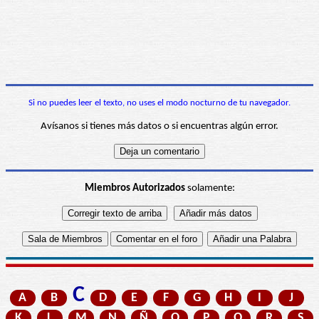
Si no puedes leer el texto, no uses el modo nocturno de tu navegador.
Avísanos si tienes más datos o si encuentras algún error.
Miembros Autorizados
solamente:
C
A
B
D
E
F
G
H
I
J
K
L
M
N
Ñ
O
P
Q
R
S