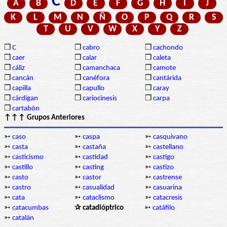
C
A
B
D
E
F
G
H
I
J
K
L
M
N
Ñ
O
P
Q
R
S
T
U
V
W
X
Y
Z
❒
C
❒
cabro
❒
cachondo
❒
caer
❒
calar
❒
caleta
❒
cáliz
❒
camanchaca
❒
camote
❒
cancán
❒
canéfora
❒
cantárida
❒
capilla
❒
capullo
❒
caray
❒
cárdigan
❒
cariocinesis
❒
carpa
❒
cartabón
↑↑↑ Grupos Anteriores
➳
caso
➳
caspa
➳
casquivano
➳
casta
➳
castaña
➳
castellano
➳
casticismo
➳
castidad
➳
castigo
➳
castillo
➳
casting
➳
castizo
➳
casto
➳
castor
➳
castrense
➳
castro
➳
casualidad
➳
casuarina
➳
cata
➳
cataclismo
➳
catacresis
➳
catacumbas
✰ catadióptrico
➳
catáfilo
➳
catalán