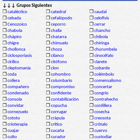
↓↓↓ Grupos Siguientes
❒
cataléctico
❒
catedral
❒
caudal
❒
cebada
❒
cefalópodo
❒
celofisis
❒
Cenozoico
❒
ceporro
❒
cerrar
❒
chabola
❒
challa
❒
chancho
❒
chápiro
❒
chatarra
❒
chibola
❒
chigre
❒
chimuelo
❒
chiringa
❒
chollonca
❒
choza
❒
churumbela
❒
ciclosporiasis
❒
cilanco
❒
cinocéfalo
❒
cirílico
❒
citófono
❒
clarete
❒
cleptomanía
❒
clon
❒
cobarde
❒
coda
❒
cohombro
❒
colémbolo
❒
collera
❒
columbario
❒
comensalismo
❒
compañero
❒
compromiso
❒
concertar
❒
condenado
❒
confidente
❒
congrio
❒
consola
❒
contabilización
❒
contrahecho
❒
convidar
❒
copucha
❒
cordillera
❒
cornezuelo
❒
corrugar
❒
cosecha
❒
cototo
❒
crápula
❒
creosota
❒
crioterapia
❒
crítico
❒
crótalo
❒
cuajar
❒
cucaña
❒
cuervo
❒
culto
❒
curador
❒
custodiar