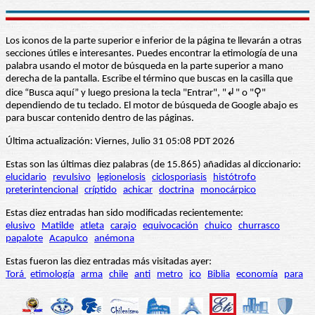
Los iconos de la parte superior e inferior de la página te llevarán a otras
secciones útiles e interesantes. Puedes encontrar la etimología de una
palabra usando el motor de búsqueda en la parte superior a mano
derecha de la pantalla. Escribe el término que buscas en la casilla que
dice “Busca aquí” y luego presiona la tecla "Entrar", "↲" o "⚲"
dependiendo de tu teclado. El motor de búsqueda de Google abajo es
para buscar contenido dentro de las páginas.
Última actualización: Viernes, Julio 31 05:08 PDT 2026
Estas son las últimas diez palabras (de 15.865) añadidas al diccionario:
elucidario
revulsivo
legionelosis
ciclosporiasis
histótrofo
preterintencional
críptido
achicar
doctrina
monocárpico
Estas diez entradas han sido modificadas recientemente:
elusivo
Matilde
atleta
carajo
equivocación
chuico
churrasco
papalote
Acapulco
anémona
Estas fueron las diez entradas más visitadas ayer:
Torá
etimología
arma
chile
anti
metro
ico
Biblia
economía
para