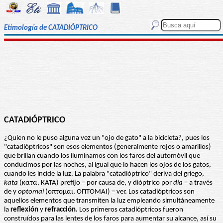
Etimología de CATADIÓPTRICO
CATADIÓPTRICO
¿Quien no le puso alguna vez un "ojo de gato" a la bicicleta?, pues los
"catadióptricos" son esos elementos (generalmente rojos o amarillos)
que brillan cuando los iluminamos con los faros del automóvil que
conducimos por las noches, al igual que lo hacen los ojos de los gatos,
cuando les incide la luz. La palabra "catadióptrico" deriva del griego,
kata
(κατα, ΚΑΤΑ) prefijo = por causa de, y dióptrico por
dia
= a través
de y
optomai
(οπτομαι, ΟΠΤΟΜΑΙ) = ver. Los catadióptricos son
aquellos elementos que transmiten la luz empleando simultáneamente
la
reflexión
y
refracción.
Los primeros catadióptricos fueron
construídos para las lentes de los faros para aumentar su alcance, así su