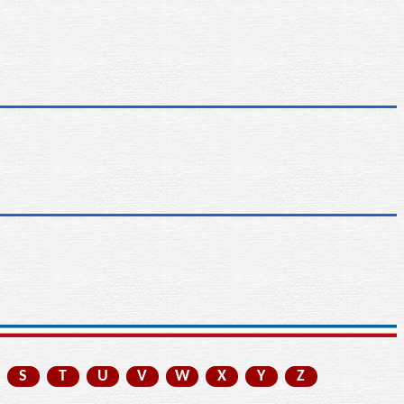
S
T
U
V
W
X
Y
Z