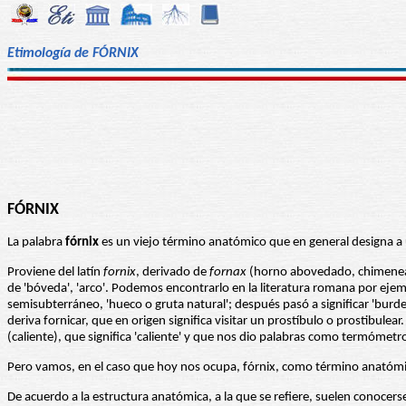
Etimología de FÓRNIX
FÓRNIX
La palabra
fórnix
es un viejo término anatómico que en general designa a
Proviene del latín
fornix
, derivado de
fornax
(horno abovedado, chimenea d
de 'bóveda', 'arco'. Podemos encontrarlo en la literatura romana por ejem
semisubterráneo, 'hueco o gruta natural'; después pasó a significar 'burde
deriva fornicar, que en origen significa visitar un prostíbulo o prostibulear
(caliente), que significa 'caliente' y que nos dio palabras como termóme
Pero vamos, en el caso que hoy nos ocupa, fórnix, como término anatómico
De acuerdo a la estructura anatómica, a la que se refiere, suelen conocerse