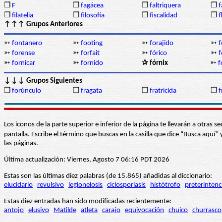
❒
F
❒
fagácea
❒
faltriquera
❒
f
❒
filatelia
❒
filosofía
❒
fiscalidad
❒
f
↑↑↑ Grupos Anteriores
➳
fontanero
➳
footing
➳
forajido
➳
➳
forense
➳
forfait
➳
fórico
➳
f
➳
fornicar
➳
fornido
✰ fórnix
➳
f
↓↓↓ Grupos Siguientes
❒
forúnculo
❒
fragata
❒
fratricida
❒
f
Los iconos de la parte superior e inferior de la página te llevarán a otra
pantalla. Escribe el término que buscas en la casilla que dice “Busca aqu
las páginas.
Última actualización: Viernes, Agosto 7 06:16 PDT 2026
Estas son las últimas diez palabras (de 15.865) añadidas al diccionario:
elucidario
revulsivo
legionelosis
ciclosporiasis
histótrofo
preterintenc
Estas diez entradas han sido modificadas recientemente:
antojo
elusivo
Matilde
atleta
carajo
equivocación
chuico
churrasco