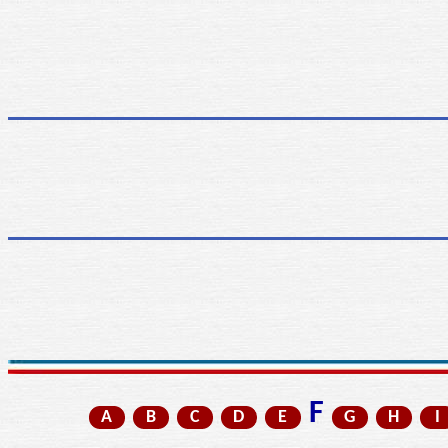
F
A
B
C
D
E
G
H
I