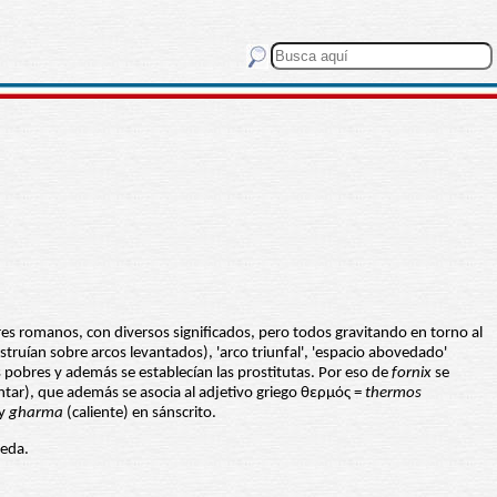
es romanos, con diversos significados, pero todos gravitando en torno al
truían sobre arcos levantados), 'arco triunfal', 'espacio abovedado'
s pobres y además se establecían las prostitutas. Por eso de
fornix
se
entar), que además se asocia al adjetivo griego θερμός =
thermos
 y
gharma
(caliente) en sánscrito.
veda.