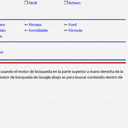
❒
fértil
❒
fichero
ero
➳
fórceps
➳
Ford
cido
➳
formidable
➳
fórmula
na
so
abra usando el motor de búsqueda en la parte superior a mano derecha de la
 El motor de búsqueda de Google abajo es para buscar contenido dentro de