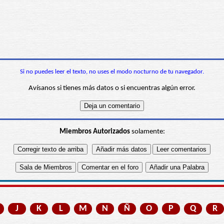
Si no puedes leer el texto, no uses el modo nocturno de tu navegador.
Avísanos si tienes más datos o si encuentras algún error.
Miembros Autorizados
solamente:
J
K
L
M
N
Ñ
O
P
Q
R