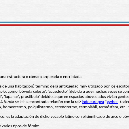
 una estructura o cámara arqueada o encriptada.
e una habitación) término de la antigüedad muy utilizado por los escritor
plo, como 'bóveda celeste', 'acueducto' (debido a que muchas veces se cons
l', 'lupanar', prostíbulo' debido a que en espacios abovedados vivían gente
. A
fornix
se le ha encontrado relación con la raíz
indoeuropea
*
gwher
- (cal
tro, homeotermo, poiquilotermo, estenotermo, termolábil, termósfera, etc.,
, es la adaptación de dicho vocablo latino con el significado de arco o bó
 varios tipos de fórnix: