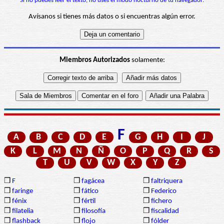
Si no puedes leer el texto, no uses el modo nocturno de tu navegador.
Avísanos si tienes más datos o si encuentras algún error.
Miembros Autorizados
solamente:
F
A
B
C
D
E
G
H
I
J
K
L
M
N
Ñ
O
P
Q
R
S
T
U
V
W
X
Y
Z
❒
F
❒
fagácea
❒
faltriquera
❒
faringe
❒
fático
❒
Federico
❒
fénix
❒
fértil
❒
fichero
❒
filatelia
❒
filosofía
❒
fiscalidad
❒
flashback
❒
flojo
❒
fólder