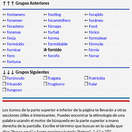
↑↑↑ Grupos Anteriores
➳
fontanero
➳
footing
➳
forajido
➳
foramen
➳
foraminífero
➳
foráneo
➳
forastero
➳
fórceps
➳
Ford
➳
forense
➳
forfait
➳
fórico
➳
forja
➳
forma
➳
formatear
➳
formícido
➳
formidable
➳
fórmula
➳
fornicar
✰ fornido
➳
fórnix
➳
foro
➳
forofo
➳
forrar
➳
fortuna
↓↓↓ Grupos Siguientes
❒
forúnculo
❒
fragata
❒
fratricida
❒
fricandó
❒
frugívoro
❒
fular
❒
fungoso
Los iconos de la parte superior e inferior de la página te llevarán a otras
secciones útiles e interesantes. Puedes encontrar la etimología de una
palabra usando el motor de búsqueda en la parte superior a mano
derecha de la pantalla. Escribe el término que buscas en la casilla que