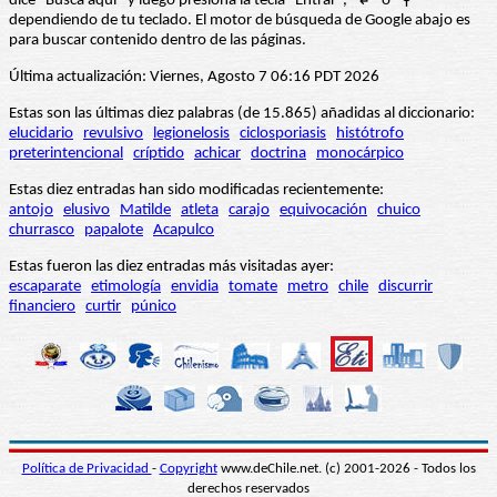
dice “Busca aquí” y luego presiona la tecla "Entrar", "↲" o "⚲"
dependiendo de tu teclado. El motor de búsqueda de Google abajo es
para buscar contenido dentro de las páginas.
Última actualización: Viernes, Agosto 7 06:16 PDT 2026
Estas son las últimas diez palabras (de 15.865) añadidas al diccionario:
elucidario
revulsivo
legionelosis
ciclosporiasis
histótrofo
preterintencional
críptido
achicar
doctrina
monocárpico
Estas diez entradas han sido modificadas recientemente:
antojo
elusivo
Matilde
atleta
carajo
equivocación
chuico
churrasco
papalote
Acapulco
Estas fueron las diez entradas más visitadas ayer:
escaparate
etimología
envidia
tomate
metro
chile
discurrir
financiero
curtir
púnico
Política de Privacidad
-
Copyright
www.deChile.net. (c) 2001-2026 - Todos los
derechos reservados