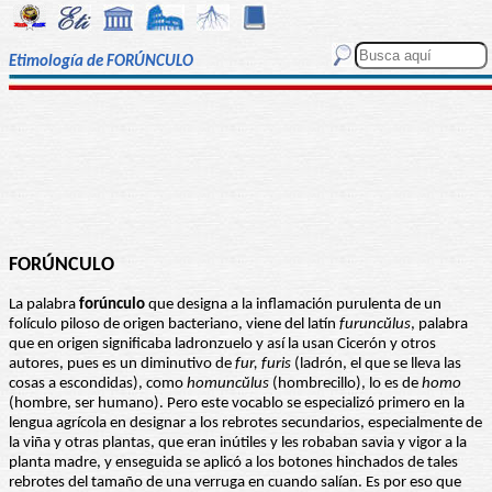
Etimología de FORÚNCULO
FORÚNCULO
La palabra
forúnculo
que designa a la inflamación purulenta de un
folículo piloso de origen bacteriano, viene del latín
furuncŭlus
, palabra
que en origen significaba ladronzuelo y así la usan Cicerón y otros
autores, pues es un diminutivo de
fur, furis
(ladrón, el que se lleva las
cosas a escondidas), como
homuncŭlus
(hombrecillo), lo es de
homo
(hombre, ser humano). Pero este vocablo se especializó primero en la
lengua agrícola en designar a los rebrotes secundarios, especialmente de
la viña y otras plantas, que eran inútiles y les robaban savia y vigor a la
planta madre, y enseguida se aplicó a los botones hinchados de tales
rebrotes del tamaño de una verruga en cuando salían. Es por eso que