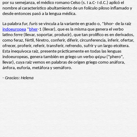
por su semejanza, el médico romano Celso (s. I a.C- I d.C.) aplicó el
nombre al característico abultamiento de un folículo piloso inflamado y
desde entonces pasó a la lengua médica.
La palabra
fur, furis
se vincula a la variante en grado o, *bhor- de la raíz
indoeuropea
*
bher
-1 (llevar), que es la misma que genera el verbo
latino
ferre
(llevar, soportar, producir), que tan prolífico es en derivados,
como feraz, fértil, féretro, conferir, diferir, circunferencia, inferir, ofertar,
ofrecer, proferir, referir, transferir, refrendo, sufrir y un largo etcétera.
Esta inequívoca raíz, presente prácticamente en todas las lenguas
indoeuropeas, genera también en griego un verbo φέρω ("phero",
llevar), cuya raíz vemos en palabras de origen griego como anáfora,
ánfora, euforia, metáfora y semáforo.
- Gracias: Helena