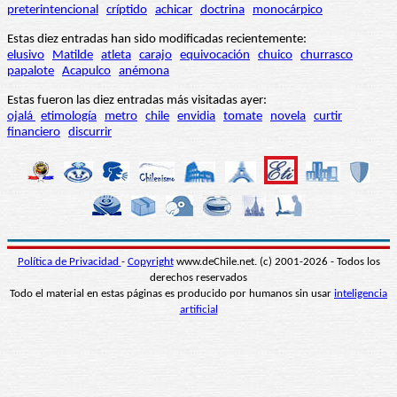
preterintencional
críptido
achicar
doctrina
monocárpico
Estas diez entradas han sido modificadas recientemente:
elusivo
Matilde
atleta
carajo
equivocación
chuico
churrasco
papalote
Acapulco
anémona
Estas fueron las diez entradas más visitadas ayer:
ojalá
etimología
metro
chile
envidia
tomate
novela
curtir
financiero
discurrir
Política de Privacidad
-
Copyright
www.deChile.net. (c) 2001-2026 - Todos los
derechos reservados
Todo el material en estas páginas es producido por humanos sin usar
inteligencia
artificial