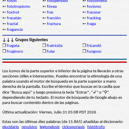
➳
fotón
➳
fotoperíodo
➳
fotosíntesis
➳
fototropismo
➳
fóvea
➳
fovismo
➳
foxtrot
➳
frac
➳
fracasar
➳
fracatán
➳
fracción
➳
fracking
➳
fractal
➳
fractura
➳
fraga
➳
fragancia
↓↓↓ Grupos Siguientes
❒
fragata
❒
fratricida
❒
fricandó
❒
frugívoro
❒
fular
❒
fungoso
Los iconos de la parte superior e inferior de la página te llevarán a otras
secciones útiles e interesantes. Puedes encontrar la etimología de una
palabra usando el motor de búsqueda en la parte superior a mano
derecha de la pantalla. Escribe el término que buscas en la casilla que
dice “Busca aquí” y luego presiona la tecla "Entrar", "↲" o "⚲"
dependiendo de tu teclado. El motor de búsqueda de Google abajo es
para buscar contenido dentro de las páginas.
Última actualización: Viernes, Julio 31 05:08 PDT 2026
Estas son las últimas diez palabras (de 15.865) añadidas al diccionario:
elucidario
revulsivo
legionelosis
ciclosporiasis
histótrofo