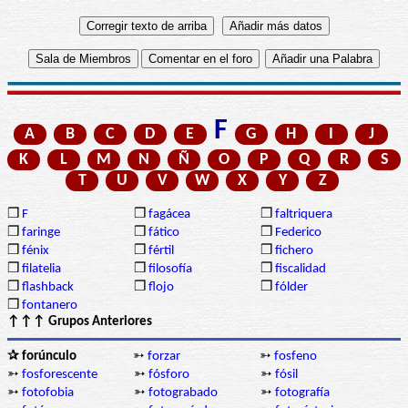
F
A
B
C
D
E
G
H
I
J
K
L
M
N
Ñ
O
P
Q
R
S
T
U
V
W
X
Y
Z
❒
F
❒
fagácea
❒
faltriquera
❒
faringe
❒
fático
❒
Federico
❒
fénix
❒
fértil
❒
fichero
❒
filatelia
❒
filosofía
❒
fiscalidad
❒
flashback
❒
flojo
❒
fólder
❒
fontanero
↑↑↑ Grupos Anteriores
✰ forúnculo
➳
forzar
➳
fosfeno
➳
fosforescente
➳
fósforo
➳
fósil
➳
fotofobia
➳
fotograbado
➳
fotografía