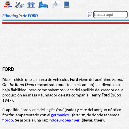
Etimología de FORD
FORD
Dice el chiste que la marca de vehículos
Ford
viene del acrónimo
F
ound
O
n the
R
oad
D
ead
(encontrado muerto en el camino), aludiendo a su
baja fiabilidad, pero como sabemos viene del apellido del creador de la
producción en masa y fundador de esta compañía, Henry
Ford
(1863-
1947).
El apellido Ford viene del inglés
ford
(vado) y este del antiguo nórdico
fjǫrthr
, emparentado con el
germánico
*
ferthuz
, de donde tenemos
fiordo
. Se asocia a una raíz
indoeuropea
*
per
- (llevar, traer).