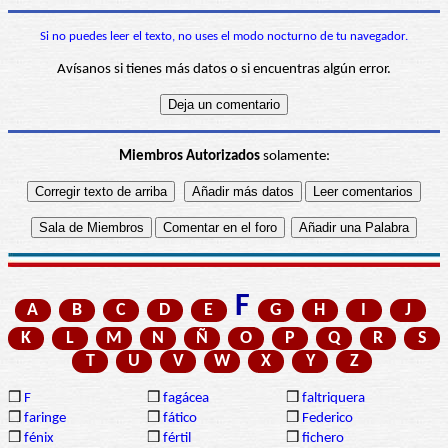
Si no puedes leer el texto, no uses el modo nocturno de tu navegador.
Avísanos si tienes más datos o si encuentras algún error.
Miembros Autorizados
solamente:
F
A
B
C
D
E
G
H
I
J
K
L
M
N
Ñ
O
P
Q
R
S
T
U
V
W
X
Y
Z
❒
F
❒
fagácea
❒
faltriquera
❒
faringe
❒
fático
❒
Federico
❒
fénix
❒
fértil
❒
fichero