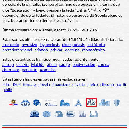
derecha de la pantalla. Escribe el término que buscas en la casilla que
dice “Busca aquí” y luego presiona la tecla "Entrar", "↲" o "⚲"
dependiendo de tu teclado. El motor de búsqueda de Google abajo es
para buscar contenido dentro de las páginas.
Última actualización: Viernes, Agosto 7 06:16 PDT 2026
Estas son las últimas diez palabras (de 15.865) añadidas al diccionario:
elucidario
revulsivo
legionelosis
ciclosporiasis
histótrofo
preterintencional
críptido
achicar
doctrina
monocárpico
Estas diez entradas han sido modificadas recientemente:
antojo
elusivo
Matilde
atleta
carajo
equivocación
chuico
churrasco
papalote
Acapulco
Estas fueron las diez entradas más visitadas ayer:
mito
Dios
tomate
novela
financiero
envidia
metro
discurrir
curtir
chile