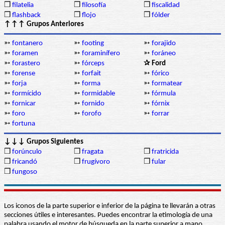
❒
filatelia
❒
filosofía
❒
fiscalidad
❒
flashback
❒
flojo
❒
fólder
↑↑↑ Grupos Anteriores
➳
fontanero
➳
footing
➳
forajido
➳
foramen
➳
foraminífero
➳
foráneo
➳
forastero
➳
fórceps
✰ Ford
➳
forense
➳
forfait
➳
fórico
➳
forja
➳
forma
➳
formatear
➳
formícido
➳
formidable
➳
fórmula
➳
fornicar
➳
fornido
➳
fórnix
➳
foro
➳
forofo
➳
forrar
➳
fortuna
↓↓↓ Grupos Siguientes
❒
forúnculo
❒
fragata
❒
fratricida
❒
fricandó
❒
frugívoro
❒
fular
❒
fungoso
Los iconos de la parte superior e inferior de la página te llevarán a otras
secciones útiles e interesantes. Puedes encontrar la etimología de una
palabra usando el motor de búsqueda en la parte superior a mano