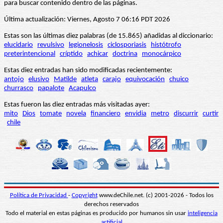
para buscar contenido dentro de las páginas.
Última actualización: Viernes, Agosto 7 06:16 PDT 2026
Estas son las últimas diez palabras (de 15.865) añadidas al diccionario:
elucidario
revulsivo
legionelosis
ciclosporiasis
histótrofo
preterintencional
críptido
achicar
doctrina
monocárpico
Estas diez entradas han sido modificadas recientemente:
antojo
elusivo
Matilde
atleta
carajo
equivocación
chuico
churrasco
papalote
Acapulco
Estas fueron las diez entradas más visitadas ayer:
mito
Dios
tomate
novela
financiero
envidia
metro
discurrir
curtir
chile
Política de Privacidad
-
Copyright
www.deChile.net. (c) 2001-2026 - Todos los
derechos reservados
Todo el material en estas páginas es producido por humanos sin usar
inteligencia
artificial