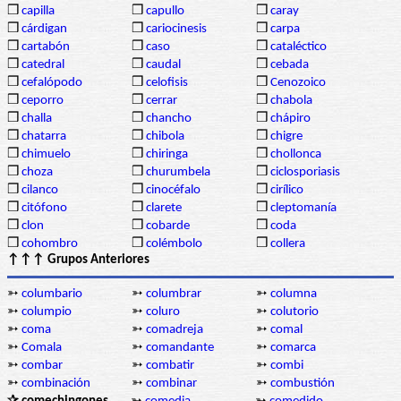
❒
capilla
❒
capullo
❒
caray
❒
cárdigan
❒
cariocinesis
❒
carpa
❒
cartabón
❒
caso
❒
cataléctico
❒
catedral
❒
caudal
❒
cebada
❒
cefalópodo
❒
celofisis
❒
Cenozoico
❒
ceporro
❒
cerrar
❒
chabola
❒
challa
❒
chancho
❒
chápiro
❒
chatarra
❒
chibola
❒
chigre
❒
chimuelo
❒
chiringa
❒
chollonca
❒
choza
❒
churumbela
❒
ciclosporiasis
❒
cilanco
❒
cinocéfalo
❒
cirílico
❒
citófono
❒
clarete
❒
cleptomanía
❒
clon
❒
cobarde
❒
coda
❒
cohombro
❒
colémbolo
❒
collera
↑↑↑ Grupos Anteriores
➳
columbario
➳
columbrar
➳
columna
➳
columpio
➳
coluro
➳
colutorio
➳
coma
➳
comadreja
➳
comal
➳
Comala
➳
comandante
➳
comarca
➳
combar
➳
combatir
➳
combi
➳
combinación
➳
combinar
➳
combustión