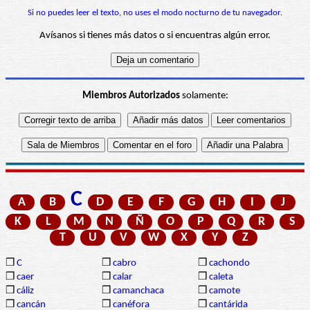
Si no puedes leer el texto, no uses el modo nocturno de tu navegador.
Avísanos si tienes más datos o si encuentras algún error.
Miembros Autorizados
solamente:
C
A
B
D
E
F
G
H
I
J
K
L
M
N
Ñ
O
P
Q
R
S
T
U
V
W
X
Y
Z
❒
C
❒
cabro
❒
cachondo
❒
caer
❒
calar
❒
caleta
❒
cáliz
❒
camanchaca
❒
camote
❒
cancán
❒
canéfora
❒
cantárida