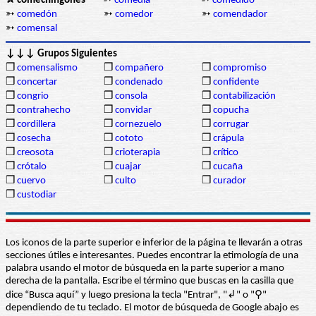
✰ comechingones
➳
comedia
➳
comedido
➳
comedón
➳
comedor
➳
comendador
➳
comensal
↓↓↓ Grupos Siguientes
❒
comensalismo
❒
compañero
❒
compromiso
❒
concertar
❒
condenado
❒
confidente
❒
congrio
❒
consola
❒
contabilización
❒
contrahecho
❒
convidar
❒
copucha
❒
cordillera
❒
cornezuelo
❒
corrugar
❒
cosecha
❒
cototo
❒
crápula
❒
creosota
❒
crioterapia
❒
crítico
❒
crótalo
❒
cuajar
❒
cucaña
❒
cuervo
❒
culto
❒
curador
❒
custodiar
Los iconos de la parte superior e inferior de la página te llevarán a otras
secciones útiles e interesantes. Puedes encontrar la etimología de una
palabra usando el motor de búsqueda en la parte superior a mano
derecha de la pantalla. Escribe el término que buscas en la casilla que
dice “Busca aquí” y luego presiona la tecla "Entrar", "↲" o "⚲"
dependiendo de tu teclado. El motor de búsqueda de Google abajo es