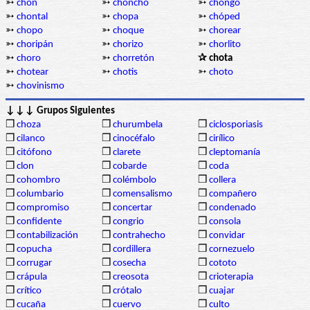
➳
chón
➳
choncho
➳
chongo
➳
chontal
➳
chopa
➳
chóped
➳
chopo
➳
choque
➳
chorear
➳
choripán
➳
chorizo
➳
chorlito
➳
choro
➳
chorretón
✰ chota
➳
chotear
➳
chotis
➳
choto
➳
chovinismo
↓↓↓ Grupos Siguientes
❒
choza
❒
churumbela
❒
ciclosporiasis
❒
cilanco
❒
cinocéfalo
❒
cirílico
❒
citófono
❒
clarete
❒
cleptomanía
❒
clon
❒
cobarde
❒
coda
❒
cohombro
❒
colémbolo
❒
collera
❒
columbario
❒
comensalismo
❒
compañero
❒
compromiso
❒
concertar
❒
condenado
❒
confidente
❒
congrio
❒
consola
❒
contabilización
❒
contrahecho
❒
convidar
❒
copucha
❒
cordillera
❒
cornezuelo
❒
corrugar
❒
cosecha
❒
cototo
❒
crápula
❒
creosota
❒
crioterapia
❒
crítico
❒
crótalo
❒
cuajar
❒
cucaña
❒
cuervo
❒
culto