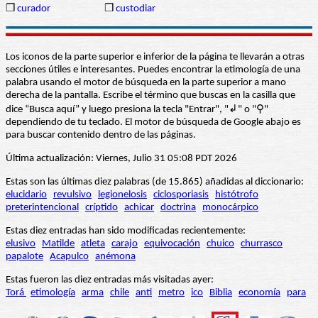
❒
curador
❒
custodiar
Los iconos de la parte superior e inferior de la página te llevarán a otras
secciones útiles e interesantes. Puedes encontrar la etimología de una
palabra usando el motor de búsqueda en la parte superior a mano
derecha de la pantalla. Escribe el término que buscas en la casilla que
dice “Busca aquí” y luego presiona la tecla "Entrar", "↲" o "⚲"
dependiendo de tu teclado. El motor de búsqueda de Google abajo es
para buscar contenido dentro de las páginas.
Última actualización: Viernes, Julio 31 05:08 PDT 2026
Estas son las últimas diez palabras (de 15.865) añadidas al diccionario:
elucidario
revulsivo
legionelosis
ciclosporiasis
histótrofo
preterintencional
críptido
achicar
doctrina
monocárpico
Estas diez entradas han sido modificadas recientemente:
elusivo
Matilde
atleta
carajo
equivocación
chuico
churrasco
papalote
Acapulco
anémona
Estas fueron las diez entradas más visitadas ayer:
Torá
etimología
arma
chile
anti
metro
ico
Biblia
economía
para