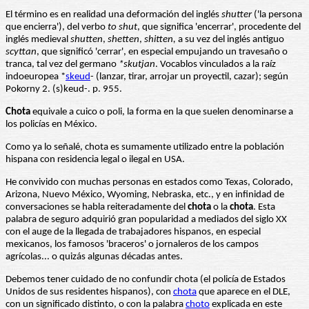
El término es en realidad una deformación del inglés
shutter
('la persona
que encierra'), del verbo
to shut
, que significa 'encerrar', procedente del
inglés medieval
shutten
,
shetten
,
shitten,
a su vez del inglés antiguo
scyttan
, que significó 'cerrar', en especial empujando un travesaño o
tranca, tal vez del germano
*skutjan
. Vocablos vinculados a la raíz
indoeuropea *
skeud
- (lanzar, tirar, arrojar un proyectil, cazar); según
Pokorny 2. (s)keud-. p. 955.
Chota
equivale a cuico o poli, la forma en la que suelen denominarse a
los policías en México.
Como ya lo señalé, chota es sumamente utilizado entre la población
hispana con residencia legal o ilegal en USA.
He convivido con muchas personas en estados como Texas, Colorado,
Arizona, Nuevo México, Wyoming, Nebraska, etc., y en infinidad de
conversaciones se habla reiteradamente del
chota
o la
chota
. Esta
palabra de seguro adquirió gran popularidad a mediados del siglo XX
con el auge de la llegada de trabajadores hispanos, en especial
mexicanos, los famosos 'braceros' o jornaleros de los campos
agrícolas... o quizás algunas décadas antes.
Debemos tener cuidado de no confundir chota (el policía de Estados
Unidos de sus residentes hispanos), con
chota
que aparece en el DLE,
con un significado distinto, o con la palabra
choto
explicada en este