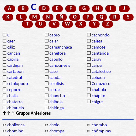
C
A
B
D
E
F
G
H
I
J
K
L
M
N
Ñ
O
P
Q
R
S
T
U
V
W
X
Y
Z
❒
C
❒
cabro
❒
cachondo
❒
caer
❒
calar
❒
caleta
❒
cáliz
❒
camanchaca
❒
camote
❒
cancán
❒
canéfora
❒
cantárida
❒
capilla
❒
capullo
❒
caray
❒
cárdigan
❒
cariocinesis
❒
carpa
❒
cartabón
❒
caso
❒
cataléctico
❒
catedral
❒
caudal
❒
cebada
❒
cefalópodo
❒
celofisis
❒
Cenozoico
❒
ceporro
❒
cerrar
❒
chabola
❒
challa
❒
chancho
❒
chápiro
❒
chatarra
❒
chibola
❒
chigre
❒
chimuelo
❒
chiringa
↑↑↑ Grupos Anteriores
➳
chollonca
➳
cholo
➳
chombo
➳
chomino
➳
chompa
➳
chómpiras