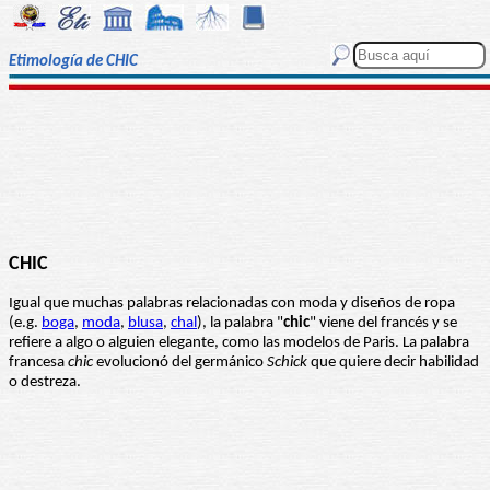
Etimología de CHIC
CHIC
Igual que muchas palabras relacionadas con moda y diseños de ropa
(e.g.
boga
,
moda
,
blusa
,
chal
), la palabra "
chic
" viene del francés y se
refiere a algo o alguien elegante, como las modelos de Paris. La palabra
francesa
chic
evolucionó del germánico
Schick
que quiere decir habilidad
o destreza.