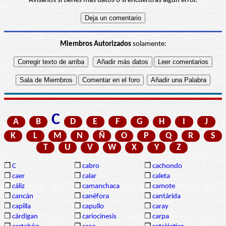
Avísanos si tienes más datos o si encuentras algún error.
Miembros Autorizados
solamente:
C
A
B
D
E
F
G
H
I
J
K
L
M
N
Ñ
O
P
Q
R
S
T
U
V
W
X
Y
Z
❒
C
❒
cabro
❒
cachondo
❒
caer
❒
calar
❒
caleta
❒
cáliz
❒
camanchaca
❒
camote
❒
cancán
❒
canéfora
❒
cantárida
❒
capilla
❒
capullo
❒
caray
❒
cárdigan
❒
cariocinesis
❒
carpa