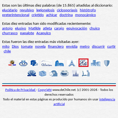
Estas son las últimas diez palabras (de 15.865) añadidas al diccionario:
elucidario
revulsivo
legionelosis
ciclosporiasis
histótrofo
preterintencional
críptido
achicar
doctrina
monocárpico
Estas diez entradas han sido modificadas recientemente:
antojo
elusivo
Matilde
atleta
carajo
equivocación
chuico
churrasco
papalote
Acapulco
Estas fueron las diez entradas más visitadas ayer:
mito
Dios
tomate
novela
financiero
envidia
metro
discurrir
curtir
chile
Política de Privacidad
-
Copyright
www.deChile.net. (c) 2001-2026 - Todos los
derechos reservados
Todo el material en estas páginas es producido por humanos sin usar
inteligencia
artificial