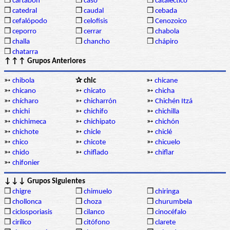
❒
cartabón
❒
caso
❒
cataléctico
❒
catedral
❒
caudal
❒
cebada
❒
cefalópodo
❒
celofisis
❒
Cenozoico
❒
ceporro
❒
cerrar
❒
chabola
❒
challa
❒
chancho
❒
chápiro
❒
chatarra
↑↑↑ Grupos Anteriores
➳
chibola
✰ chic
➳
chicane
➳
chicano
➳
chicato
➳
chicha
➳
chícharo
➳
chicharrón
➳
Chichén Itzá
➳
chichi
➳
chichifo
➳
chichilla
➳
chichimeca
➳
chichipato
➳
chichón
➳
chichote
➳
chicle
➳
chiclé
➳
chico
➳
chicote
➳
chicuelo
➳
chido
➳
chiflado
➳
chiflar
➳
chifonier
↓↓↓ Grupos Siguientes
❒
chigre
❒
chimuelo
❒
chiringa
❒
chollonca
❒
choza
❒
churumbela
❒
ciclosporiasis
❒
cilanco
❒
cinocéfalo
❒
cirílico
❒
citófono
❒
clarete