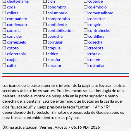
❒
cleptomanía
❒
clon
❒
cobarde
❒
coda
❒
cohombro
❒
colémbolo
❒
collera
❒
columbario
❒
comensalismo
❒
compañero
❒
compromiso
❒
concertar
❒
condenado
❒
confidente
❒
congrio
❒
consola
❒
contabilización
❒
contrahecho
❒
convidar
❒
copucha
❒
cordillera
❒
cornezuelo
❒
corrugar
❒
cosecha
❒
cototo
❒
crápula
❒
creosota
❒
crioterapia
❒
crítico
❒
crótalo
❒
cuajar
❒
cucaña
❒
cuervo
❒
culto
❒
curador
❒
custodiar
Los iconos de la parte superior e inferior de la página te llevarán a otras
secciones útiles e interesantes. Puedes encontrar la etimología de una
palabra usando el motor de búsqueda en la parte superior a mano
derecha de la pantalla. Escribe el término que buscas en la casilla que
dice “Busca aquí” y luego presiona la tecla "Entrar", "↲" o "⚲"
dependiendo de tu teclado. El motor de búsqueda de Google abajo es
para buscar contenido dentro de las páginas.
Última actualización: Viernes, Agosto 7 06:16 PDT 2026