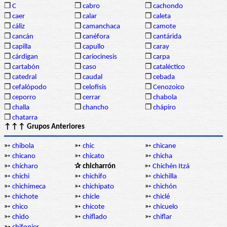
❒
C
❒
cabro
❒
cachondo
❒
caer
❒
calar
❒
caleta
❒
cáliz
❒
camanchaca
❒
camote
❒
cancán
❒
canéfora
❒
cantárida
❒
capilla
❒
capullo
❒
caray
❒
cárdigan
❒
cariocinesis
❒
carpa
❒
cartabón
❒
caso
❒
cataléctico
❒
catedral
❒
caudal
❒
cebada
❒
cefalópodo
❒
celofisis
❒
Cenozoico
❒
ceporro
❒
cerrar
❒
chabola
❒
challa
❒
chancho
❒
chápiro
❒
chatarra
↑↑↑ Grupos Anteriores
➳
chibola
➳
chic
➳
chicane
➳
chicano
➳
chicato
➳
chicha
➳
chícharo
✰ chicharrón
➳
Chichén Itzá
➳
chichi
➳
chichifo
➳
chichilla
➳
chichimeca
➳
chichipato
➳
chichón
➳
chichote
➳
chicle
➳
chiclé
➳
chico
➳
chicote
➳
chicuelo
➳
chido
➳
chiflado
➳
chiflar