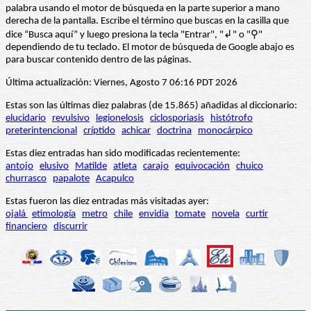
palabra usando el motor de búsqueda en la parte superior a mano
derecha de la pantalla. Escribe el término que buscas en la casilla que
dice “Busca aquí” y luego presiona la tecla "Entrar", "↲" o "⚲"
dependiendo de tu teclado. El motor de búsqueda de Google abajo es
para buscar contenido dentro de las páginas.
Última actualización: Viernes, Agosto 7 06:16 PDT 2026
Estas son las últimas diez palabras (de 15.865) añadidas al diccionario:
elucidario
revulsivo
legionelosis
ciclosporiasis
histótrofo
preterintencional
críptido
achicar
doctrina
monocárpico
Estas diez entradas han sido modificadas recientemente:
antojo
elusivo
Matilde
atleta
carajo
equivocación
chuico
churrasco
papalote
Acapulco
Estas fueron las diez entradas más visitadas ayer:
ojalá
etimología
metro
chile
envidia
tomate
novela
curtir
financiero
discurrir