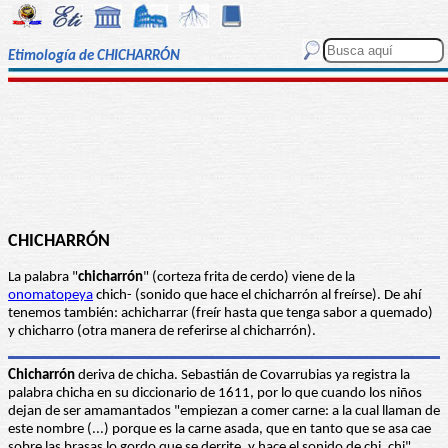
Etimología de CHICHARRÓN
CHICHARRÓN
La palabra "
chicharrón
" (corteza frita de cerdo) viene de la
onomatopeya
chich- (sonido que hace el chicharrón al freírse). De ahí
tenemos también: achicharrar (freír hasta que tenga sabor a quemado)
y chicharro (otra manera de referirse al chicharrón).
Chicharrón
deriva de chicha. Sebastián de Covarrubias ya registra la
palabra chicha en su diccionario de 1611, por lo que cuando los niños
dejan de ser amamantados "empiezan a comer carne: a la cual llaman de
este nombre (...) porque es la carne asada, que en tanto que se asa cae
sobre las brasas lo gordo que se derrite, y hace el sonido de chi, chi".