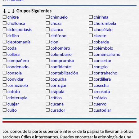
➳
chifonier
↓↓↓ Grupos Siguientes
❒
chigre
❒
chimuelo
❒
chiringa
❒
chollonca
❒
choza
❒
churumbela
❒
ciclosporiasis
❒
cilanco
❒
cinocéfalo
❒
cirílico
❒
citófono
❒
clarete
❒
cleptomanía
❒
clon
❒
cobarde
❒
coda
❒
cohombro
❒
colémbolo
❒
collera
❒
columbario
❒
comensalismo
❒
compañero
❒
compromiso
❒
concertar
❒
condenado
❒
confidente
❒
congrio
❒
consola
❒
contabilización
❒
contrahecho
❒
convidar
❒
copucha
❒
cordillera
❒
cornezuelo
❒
corrugar
❒
cosecha
❒
cototo
❒
crápula
❒
creosota
❒
crioterapia
❒
crítico
❒
crótalo
❒
cuajar
❒
cucaña
❒
cuervo
❒
culto
❒
curador
❒
custodiar
Los iconos de la parte superior e inferior de la página te llevarán a otras
secciones útiles e interesantes. Puedes encontrar la etimología de una