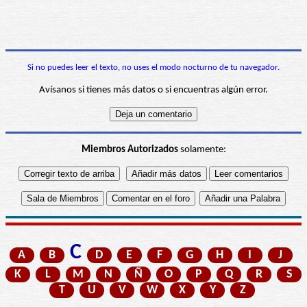
Si no puedes leer el texto, no uses el modo nocturno de tu navegador.
Avísanos si tienes más datos o si encuentras algún error.
Miembros Autorizados
solamente:
C
A
B
D
E
F
G
H
I
J
K
L
M
N
Ñ
O
P
Q
R
S
T
U
V
W
X
Y
Z